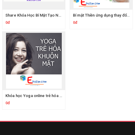
Share Khóa Học Bí Mật Tạo Nên Cơ Thể Hoàn Hảo Của Master Phan Bảo Long
Bí mật Thiền ứng dụng thay đổi cuộc đời bạn cùng Nguyễn Hiếu
0đ
0đ
Khóa học Yoga online trẻ hóa và tái tạo cho khuôn mặt
0đ