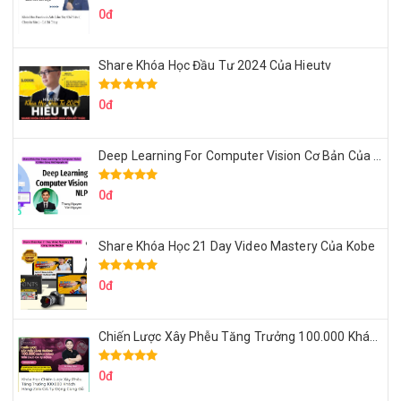
0đ
Share Khóa Học Đầu Tư 2024 Của Hieutv
0đ
Deep Learning For Computer Vision Cơ Bản Của Việt Nguyễn Ai
0đ
Share Khóa Học 21 Day Video Mastery Của Kobe
0đ
Chiến Lược Xây Phễu Tăng Trưởng 100.000 Khách Hàng Zalo OA Tự Động
0đ