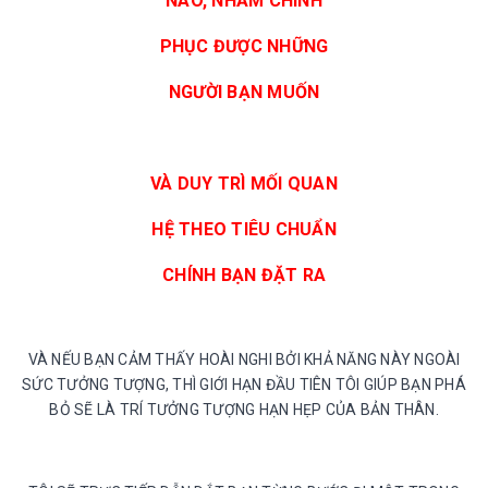
NÀO, NHẰM CHINH
PHỤC ĐƯỢC NHỮNG
NGƯỜI BẠN MUỐN
VÀ DUY TRÌ MỐI QUAN
HỆ THEO TIÊU CHUẨN
CHÍNH BẠN ĐẶT RA
VÀ NẾU BẠN CẢM THẤY HOÀI NGHI BỞI KHẢ NĂNG NÀY NGOÀI
SỨC TƯỞNG TƯỢNG, THÌ GIỚI HẠN ĐẦU TIÊN TÔI GIÚP BẠN PHÁ
BỎ SẼ LÀ TRÍ TƯỞNG TƯỢNG HẠN HẸP CỦA BẢN THÂN.