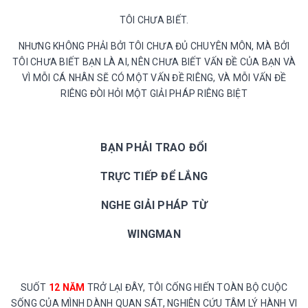
TÔI CHƯA BIẾT.
NHƯNG KHÔNG PHẢI BỞI TÔI CHƯA ĐỦ CHUYÊN MÔN, MÀ BỞI
TÔI CHƯA BIẾT BẠN LÀ AI, NÊN CHƯA BIẾT VẤN ĐỀ CỦA BẠN VÀ
VÌ MỖI CÁ NHÂN SẼ CÓ MỘT VẤN ĐỀ RIÊNG, VÀ MỖI VẤN ĐỀ
RIÊNG ĐÒI HỎI MỘT GIẢI PHÁP RIÊNG BIỆT
BẠN PHẢI TRAO ĐỔI
TRỰC TIẾP ĐỂ LẮNG
NGHE GIẢI PHÁP TỪ
WINGMAN
SUỐT
12 NĂM
TRỞ LẠI ĐÂY, TÔI CỐNG HIẾN TOÀN BỘ CUỘC
SỐNG CỦA MÌNH DÀNH QUAN SÁT, NGHIÊN CỨU TÂM LÝ HÀNH VI