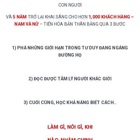
CON NGƯỜI
VÀ
5 NĂM
TRỞ LẠI KHAI SÁNG CHO HƠN
1,000 KHÁCH HÀNG –
NAM VÀ NỮ
– TIẾN HÓA BẢN THÂN BẰNG QUA 3 BƯỚC
1) PHÁ NHỮNG GIỚI HẠN TRONG TƯ DUY ĐANG NGÁNG
ĐƯỜNG HỌ
2) ĐỌC ĐƯỢC TÂM LÝ NGƯỜI KHÁC GIỚI
3) CUỐI CÙNG, HỌC KHẢ NĂNG BIẾT CÁCH..
LÀM GÌ, NÓI GÌ, KHI