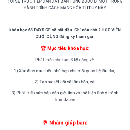
TÔI SẼ TRỰC TIẾP DẪN DẮT BẠN TỪNG BƯỚC ĐI MỘT TRONG
HÀNH TRÌNH CÁCH MẠNG HÓA TƯ DUY NÀY
khóa học 63 DAYS GF sẽ bắt đầu. Chỉ còn chờ 2 HỌC VIÊN
CUỐI CÙNG đăng ký tham gia.
🏆 Mục tiêu khóa học:
Phát triển cho bạn 3 kỹ năng về
1) Xác định mục tiêu phù hợp cho mối quan hệ lâu dài,
2) Tạo sự kết nối về tâm hồn, và
3) Phát triển sức hấp dẫn giới tính và thể hiện tình ý tránh
friendzone
🥂 Nhằm giúp bạn: