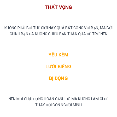
THẤT VỌNG
KHÔNG PHẢI BỞI THẾ GIỚI NÀY QUÁ BẤT CÔNG VỚI BẠN, MÀ BỞI
CHÍNH BẠN ĐÃ NUÔNG CHIỀU BẢN THÂN QUÁ ĐỂ TRỞ NÊN
YẾU KÉM
LƯỜI BIẾNG
BỊ ĐỘNG
NÊN MỚI CHỊU ĐỰNG HOÀN CẢNH ĐÓ MÀ KHÔNG LÀM GÌ ĐỂ
THAY ĐỔI CON NGƯỜI MÌNH