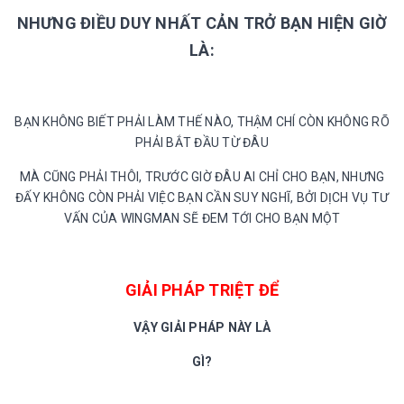
NHƯNG ĐIỀU DUY NHẤT CẢN TRỞ BẠN HIỆN GIỜ
LÀ:
BẠN KHÔNG BIẾT PHẢI LÀM THẾ NÀO, THẬM CHÍ CÒN KHÔNG RÕ
PHẢI BẮT ĐẦU TỪ ĐÂU
MÀ CŨNG PHẢI THÔI, TRƯỚC GIỜ ĐÂU AI CHỈ CHO BẠN, NHƯNG
ĐẤY KHÔNG CÒN PHẢI VIỆC BẠN CẦN SUY NGHĨ, BỞI DỊCH VỤ TƯ
VẤN CỦA WINGMAN SẼ ĐEM TỚI CHO BẠN MỘT
GIẢI PHÁP TRIỆT ĐỂ
VẬY GIẢI PHÁP NÀY LÀ
GÌ?