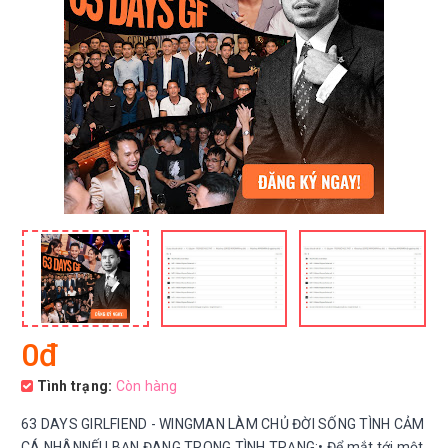
0đ
Tình trạng:
Còn hàng
63 DAYS GIRLFIEND - WINGMAN LÀM CHỦ ĐỜI SỐNG TÌNH CẢM
CÁ NHÂNNẾU BẠN ĐANG TRONG TÌNH TRẠNG:• Để mắt tới một