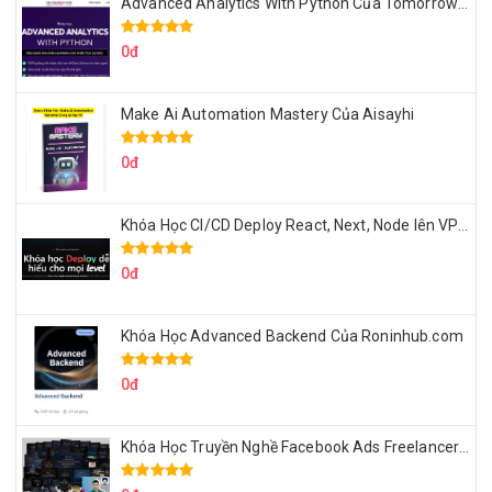
Advanced Analytics With Python Của Tomorrow Marketers
0đ
Make Ai Automation Mastery Của Aisayhi
0đ
Khóa Học CI/CD Deploy React, Next, Node lên VPS Dư Thanh Được
0đ
Khóa Học Advanced Backend Của Roninhub.com
0đ
Khóa Học Truyền Nghề Facebook Ads Freelancer 102 Của Quý Tộc