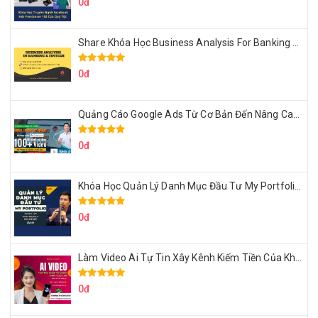
0đ
Share Khóa Học Business Analysis For Banking & Fintech Của Hai Lúa
0đ
Quảng Cáo Google Ads Từ Cơ Bản Đến Nâng Cao Cùng Tungleads
0đ
Khóa Học Quản Lý Danh Mục Đầu Tư My Portfolio Của Afa
0đ
Làm Video Ai Tự Tin Xây Kênh Kiếm Tiền Của Khởi Nguyên MMO
0đ