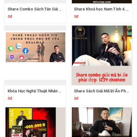
Share Combo Sách Tán Gái Đỉnh Cao
Share Khoá học Nam Tính 4.0 Cùng Wingman
0đ
0đ
Khóa Học Nghệ Thuật Nhắn Tin Chinh Phục Phụ Nữ Của Realman
Share Sách Giải Mã Bí Ẩn Phái Đẹp Của Lai H
0đ
0đ