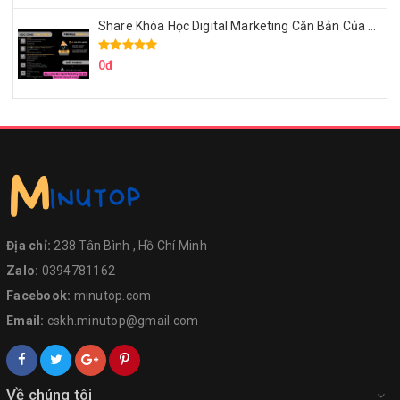
Share Khóa Học Digital Marketing Căn Bản Của Mr.Long
0đ
Địa chỉ:
238 Tân Bình , Hồ Chí Minh
Zalo:
0394781162
Facebook:
minutop.com
Email:
cskh.minutop@gmail.com
Về chúng tôi