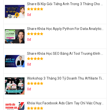
Share Bí Kíp Giỏi Tiếng Anh Trong 3 Tháng Cho Người Học Hệ Mất Gốc
0đ
Share Khóa Học Apply Python For Data Analytics Của Mazhocdata
0đ
Share Khóa Học SEO Bằng AI Tool Trương Đình Nam
0đ
Workshop 3 Thằng 30 Tỷ Doanh Thu Affiliate Tiktok
0đ
Khóa Học Facebook Ads Cầm Tay Chỉ Việc Chuyên Sâu Lê Bá Tùng