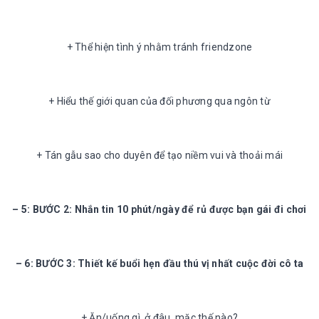
+ Thể hiện tình ý nhằm tránh friendzone
+ Hiểu thế giới quan của đối phương qua ngôn từ
+ Tán gẫu sao cho duyên để tạo niềm vui và thoải mái
– 5: BƯỚC 2: Nhắn tin 10 phút/ngày để rủ được bạn gái đi chơi
– 6: BƯỚC 3: Thiết kế buổi hẹn đầu thú vị nhất cuộc đời cô ta
+ Ăn/uống gì, ở đâu, mặc thế nào?