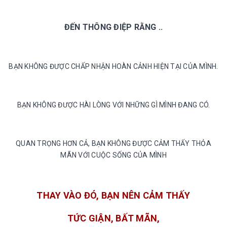
ĐẾN THÔNG ĐIỆP RẰNG ..
BẠN KHÔNG ĐƯỢC CHẤP NHẬN HOÀN CẢNH HIỆN TẠI CỦA MÌNH.
BẠN KHÔNG ĐƯỢC HÀI LÒNG VỚI NHỮNG GÌ MÌNH ĐANG CÓ.
QUAN TRỌNG HƠN CẢ, BẠN KHÔNG ĐƯỢC CẢM THẤY THỎA
MÃN VỚI CUỘC SỐNG CỦA MÌNH
THAY VÀO ĐÓ, BẠN NÊN CẢM THẤY
TỨC GIẬN, BẤT MÃN,