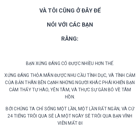
VÀ TÔI CŨNG Ở ĐÂY ĐỂ
NÓI VỚI CÁC BẠN
RẰNG:
BẠN XỨNG ĐÁNG CÓ ĐƯỢC NHIỀU HƠN THẾ.
XỨNG ĐÁNG THỎA MÃN ĐƯỢC NHU CẦU TÌNH DỤC, VÀ TÌNH CẢM
CỦA BẢN THÂN BÊN CẠNH NHỮNG NGƯỜI KHÁC PHÁI KHIẾN BẠN
CẢM THẤY TỰ HÀO, YÊN TÂM, VÀ THỰC SỰ GẮN BÓ VỀ TÂM
HỒN.
BỞI CHÚNG TA CHỈ SỐNG MỘT LẦN, MỘT LẦN RẤT NGẮN, VÀ CỨ
24 TIẾNG TRÔI QUA SẼ LÀ MỘT NGÀY SẼ TRÔI QUA BẠN VĨNH
VIỄN MẤT ĐI