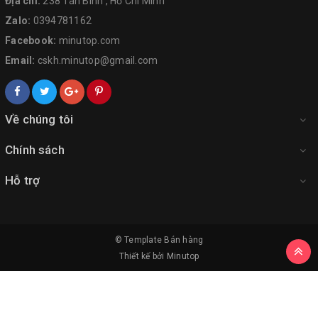
Địa chỉ:
238 Tân Bình , Hồ Chí Minh
Zalo:
0394781162
Facebook:
minutop.com
Email:
cskh.minutop@gmail.com
Về chúng tôi
Chính sách
Hỗ trợ
© Template
Bán hàng
Thiết kế bởi
Minutop