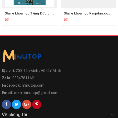
Share khóa học Tiếng Đức cho người mới bắt đầu
Share khóa học Kanjidao.com - Học Kanji Qua Câu Chuyện
0đ
0đ
Địa chỉ:
238 Tân Bình , Hồ Chí Minh
Zalo:
0394781162
Facebook:
minutop.com
Email:
cskh.minutop@gmail.com
Về chúng tôi