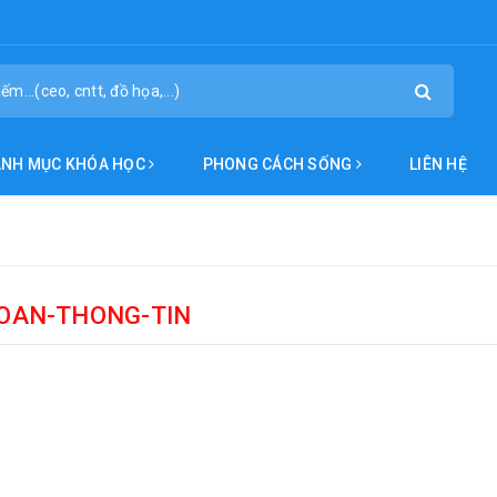
ANH MỤC KHÓA HỌC
PHONG CÁCH SỐNG
LIÊN HỆ
OAN-THONG-TIN