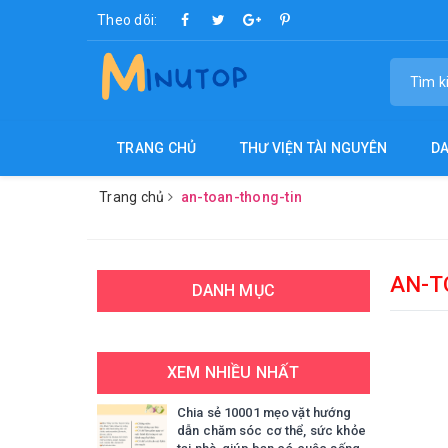
Theo dõi:
TRANG CHỦ
THƯ VIỆN TÀI NGUYÊN
D
Trang chủ
an-toan-thong-tin
AN-T
DANH MỤC
XEM NHIỀU NHẤT
Chia sẻ 10001 mẹo vặt hướng
dẫn chăm sóc cơ thể, sức khỏe