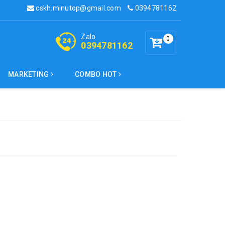
cskh.minutop@gmail.com
0394781162
Zalo
0
0394781162
MARKETING
COMBO HOT