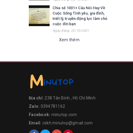
Chia sẻ 1001+ Câu Nói Hay Về
Cuộc Sống Tình yêu, gia đình,
triết lý, truyền động lực làm chủ
cuộc đời bạn
Ngày đăng: 22/10/2021
Xem thêm
Địa chỉ:
238 Tân Bình , Hồ Chí Minh
Zalo:
0394781162
Facebook:
minutop.com
Email:
cskh.minutop@gmail.com