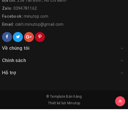
Địa chỉ:
238 Tân Bình , Hồ Chí Minh
Zalo:
0394781162
Facebook:
minutop.com
Email:
cskh.minutop@gmail.com
Về chúng tôi
Chính sách
Hỗ trợ
© Template
Bán hàng
Thiết kế bởi
Minutop