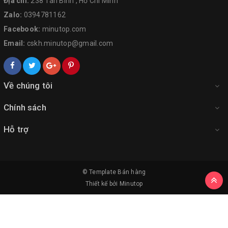
Địa chỉ:
238 Tân Bình , Hồ Chí Minh
Zalo:
0394781162
Facebook:
minutop.com
Email:
cskh.minutop@gmail.com
Về chúng tôi
Chính sách
Hỗ trợ
© Template
Bán hàng
Thiết kế bởi
Minutop