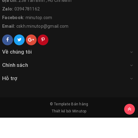
Địa chỉ:
238 Tân Bình , Hồ Chí Minh
Zalo:
0394781162
Facebook:
minutop.com
Email:
cskh.minutop@gmail.com
Về chúng tôi
Chính sách
Hỗ trợ
© Template
Bán hàng
Thiết kế bởi
Minutop