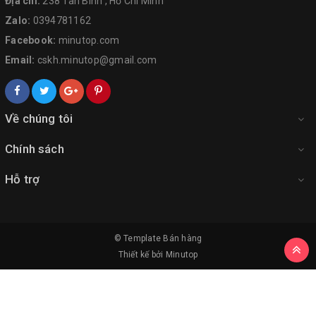
Địa chỉ:
238 Tân Bình , Hồ Chí Minh
Zalo:
0394781162
Facebook:
minutop.com
Email:
cskh.minutop@gmail.com
Về chúng tôi
Chính sách
Hỗ trợ
© Template
Bán hàng
Thiết kế bởi
Minutop