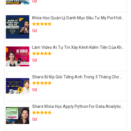
0đ
Khóa Học Quản Lý Danh Mục Đầu Tư My Portfolio Của Afa
0đ
Làm Video Ai Tự Tin Xây Kênh Kiếm Tiền Của Khởi Nguyên MMO
0đ
Share Bí Kíp Giỏi Tiếng Anh Trong 3 Tháng Cho Người Học Hệ Mất Gốc
0đ
Share Khóa Học Apply Python For Data Analytics Của Mazhocdata
0đ