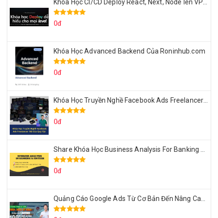
Khóa Học CI/CD Deploy React, Next, Node lên VPS Dư Thanh Được
0đ
Khóa Học Advanced Backend Của Roninhub.com
0đ
Khóa Học Truyền Nghề Facebook Ads Freelancer 102 Của Quý Tộc
0đ
Share Khóa Học Business Analysis For Banking & Fintech Của Hai Lúa
0đ
Quảng Cáo Google Ads Từ Cơ Bản Đến Nâng Cao Cùng Tungleads