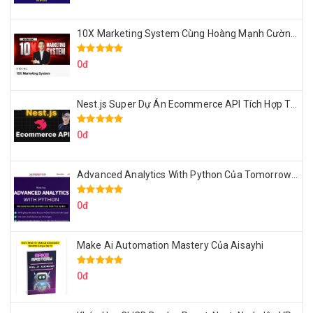
10X Marketing System Cùng Hoàng Mạnh Cường Topmax
0đ
Nest.js Super Dự Án Ecommerce API Tích Hợp Thanh Toán Online
0đ
Advanced Analytics With Python Của Tomorrow Marketers
0đ
Make Ai Automation Mastery Của Aisayhi
0đ