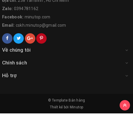
Địa chỉ:
238 Tân Bình , Hồ Chí Minh
Zalo:
0394781162
Facebook:
minutop.com
Email:
cskh.minutop@gmail.com
Về chúng tôi
Chính sách
Hỗ trợ
© Template
Bán hàng
Thiết kế bởi
Minutop