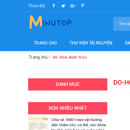
Theo dõi:
TRANG CHỦ
THƯ VIỆN TÀI NGUYÊN
D
Trang chủ
do-hoa-kien-truc
DO-H
DANH MỤC
XEM NHIỀU NHẤT
Chia sẻ 10001 mẹo vặt hướng
dẫn chăm sóc cơ thể, sức khỏe