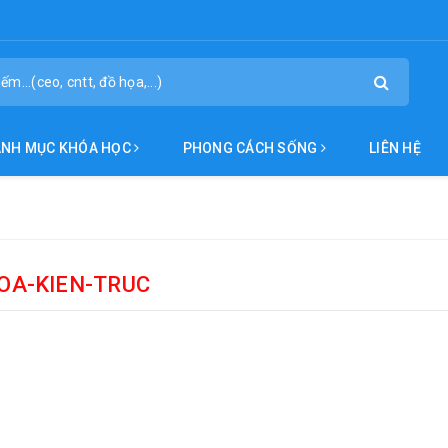
ANH MỤC KHÓA HỌC
PHONG CÁCH SỐNG
LIÊN HỆ
OA-KIEN-TRUC