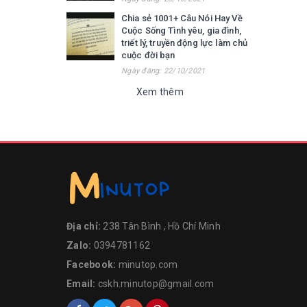
Chia sẻ 1001+ Câu Nói Hay Về
Cuộc Sống Tình yêu, gia đình,
triết lý, truyền động lực làm chủ
cuộc đời bạn
Ngày đăng: 22/10/2021
Xem thêm
Địa chỉ:
238 Tân Bình , Hồ Chí Minh
Zalo:
0394781162
Facebook:
minutop.com
Email:
cskh.minutop@gmail.com