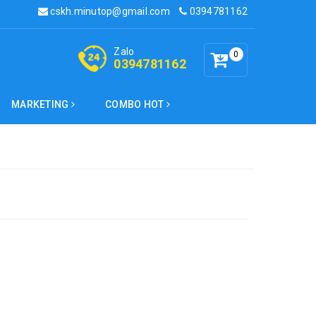
cskh.minutop@gmail.com
0394781162
Zalo
0
0394781162
MARKETING
COMBO HOT