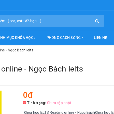
ANH MỤC KHÓA HỌC
PHONG CÁCH SỐNG
LIÊN HỆ
ne - Ngọc Bách Ielts
online - Ngọc Bách Ielts
0đ
Tình trạng:
Chưa cập nhật
Khóa học IELTS Reading online - Ngọc BáchKhóa học I