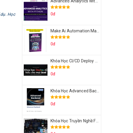
Advanced Analytics With Python Của Tomorrow Marketers
0đ
 dụ. Học
Make Ai Automation Mastery Của Aisayhi
0đ
Khóa Học CI/CD Deploy React, Next, Node lên VPS Dư Thanh Được
0đ
Khóa Học Advanced Backend Của Roninhub.com
0đ
Khóa Học Truyền Nghề Facebook Ads Freelancer 102 Của Quý Tộc