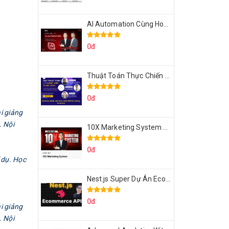
AI Automation Cùng Hoàng Mạnh Cường Topmax
0đ
Thuật Toán Thực Chiến DSA For Coding Interview Cùng Fsecourse
0đ
i giảng
. Nội
10X Marketing System Cùng Hoàng Mạnh Cường Topmax
0đ
 dụ. Học
Nest.js Super Dự Án Ecommerce API Tích Hợp Thanh Toán Online
0đ
i giảng
. Nội