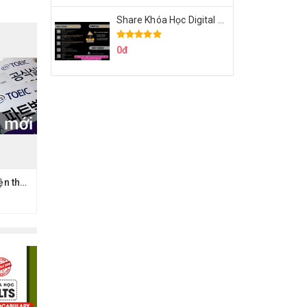
Share Khóa Học Digital Marketing Căn Bản Của Mr.Long
0đ
Share khóa học Luyện thi TOEIC cấp tốc đề mới - Khóa 3