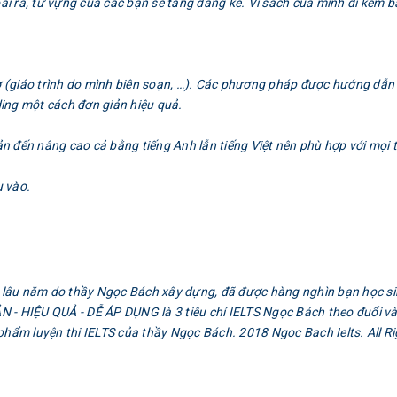
i ra, từ vựng của các bạn sẽ tăng đáng kể. Vì sách của mình đi kèm b
rợ (giáo trình do mình biên soạn, …). Các phương pháp được hướng dẫn
ing một cách đơn giản hiệu quả.
ản đến nâng cao cả bằng tiếng Anh lẫn tiếng Việt nên phù hợp với mọi t
 vào.
ín lâu năm do thầy Ngọc Bách xây dựng, đã được hàng nghìn bạn học si
IẢN - HIỆU QUẢ - DỄ ÁP DỤNG là 3 tiêu chí IELTS Ngọc Bách theo đuổi v
phẩm luyện thi IELTS của thầy Ngọc Bách. 2018 Ngoc Bach Ielts. All R