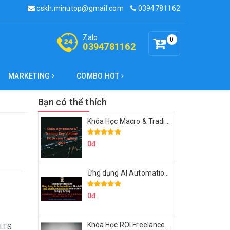
cskh.minutop@gmail.com
0394781162
Zalo
0
0394781162
MARKETING
COMBO HOT
Bạn có thể thích
Khóa Học Macro & Trading Key Volume FX Dream Trading 2025
0đ
Ứng dụng AI Automation Thu hút 100,000 Lượt Nhắn Tin Của Khách Hàng Lý Tưởng
0đ
Khóa Học ROI Freelance Cùng Minh Xin Chào 2025
ELTS