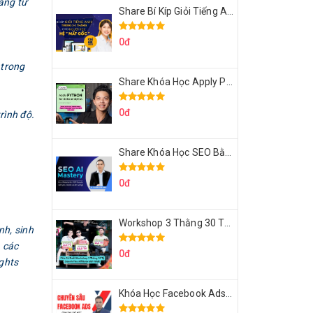
ảng từ
Share Bí Kíp Giỏi Tiếng Anh Trong 3 Tháng Cho Người Học Hệ Mất Gốc
0đ
 trong
Share Khóa Học Apply Python For Data Analytics Của Mazhocdata
0đ
rình độ.
Share Khóa Học SEO Bằng AI Tool Trương Đình Nam
0đ
Workshop 3 Thằng 30 Tỷ Doanh Thu Affiliate Tiktok
nh, sinh
à các
0đ
ights
Khóa Học Facebook Ads Cầm Tay Chỉ Việc Chuyên Sâu Lê Bá Tùng