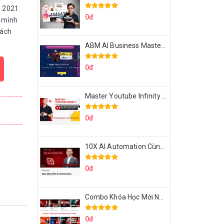
E 2021
0đ
y mình
cách
ABM AI Business Master 7 Ngày Thực Chiến AI Của Đặng Tú
0đ
Master Youtube Infinity Biến Youtube Thành Cỗ Máy Kiếm Tiền Của Bạn
0đ
10X AI Automation Cùng Hoàng Mạnh Cường Topmax
0đ
Combo Khóa Học Mới Nhất Của Hoàng Mạnh Cường
0đ