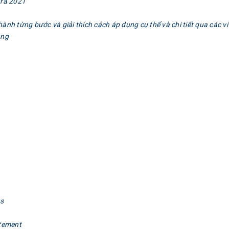
 ra 2021
h từng bước và giải thích cách áp dụng cụ thể và chi tiết qua các ví
àng
ns
tement