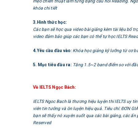
mẹo chiến thuật làm từng dạng câu hỏi Reading. Ngoà
khóa chi tiết
3.Hình thức học:
Các bạn sẽ học qua video bài giảng kèm tài liệu bổ t
video đảm bảo giúp các bạn có thể tự học IELTS Read
4.Yêu cầu đầu vào
: Khóa học giảng kỹ lưỡng từ cơ b
5. Mục tiêu đầu ra:
Tăng 1.5~2 band điểm so với đầu
Về IELTS Ngọc Bách:
IELTS Ngoc Bach là thương hiệu luyện thi IELTS uy t
viên tin tưởng và ôn luyện hiệu quả. Tiêu chí: ĐƠN G
bạn sẽ thấy nó xuyên suốt qua các bài giảng, các ấn 
Reserved