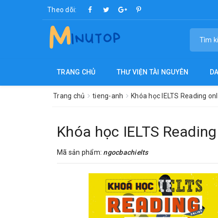
Theo dõi:
TRANG CHỦ
THƯ VIỆN TÀI NGUYÊN
D
Trang chủ
tieng-anh
Khóa học IELTS Reading onli
Khóa học IELTS Reading 
Mã sản phẩm:
ngocbachielts