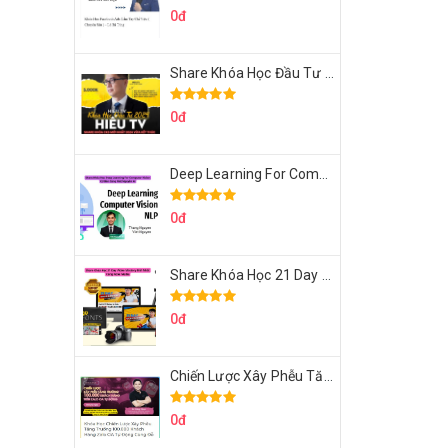
0đ
Share Khóa Học Đầu Tư 2024 Của Hieutv
0đ
Deep Learning For Computer Vision Cơ Bản Của Việt Nguyễn Ai
0đ
Share Khóa Học 21 Day Video Mastery Của Kobe
0đ
Chiến Lược Xây Phễu Tăng Trưởng 100.000 Khách Hàng Zalo OA Tự Động
0đ