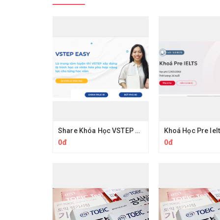
Share Khóa Học VSTEP EASY 6 Tuần Chinh Phục B2 VSTEP
0đ
0đ