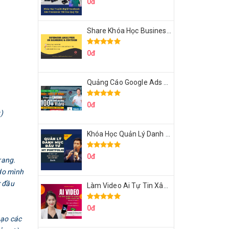
0đ
Share Khóa Học Business Analysis For Banking & Fintech Của Hai Lúa
0đ
Quảng Cáo Google Ads Từ Cơ Bản Đến Nâng Cao Cùng Tungleads
0đ
)
Khóa Học Quản Lý Danh Mục Đầu Tư My Portfolio Của Afa
0đ
rang.
 do mình
ừ đầu
Làm Video Ai Tự Tin Xây Kênh Kiếm Tiền Của Khởi Nguyên MMO
0đ
hạo các