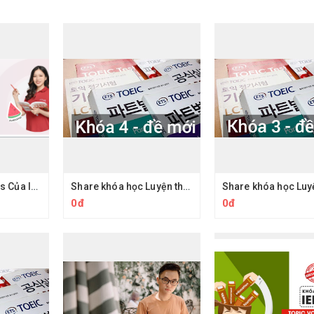
Khoá Học Pre Ielts Của Izone Edu
Share khóa học Luyện thi TOEIC cấp tốc đề mới - Khóa 4
0đ
0đ