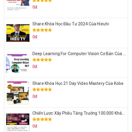
0đ
Share Khóa Học Đầu Tư 2024 Của Hieutv
0đ
Deep Learning For Computer Vision Cơ Bản Của Việt Nguyễn Ai
0đ
Share Khóa Học 21 Day Video Mastery Của Kobe
0đ
Chiến Lược Xây Phễu Tăng Trưởng 100.000 Khách Hàng Zalo OA Tự Động
0đ