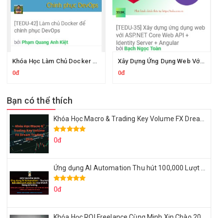
Khóa Học Làm Chủ Docker Để Chinh Phục DevOps Cùng Tedu
Xây Dựng Ứng Dụng Web Với ASP.NET Core Web API + Identity Server + Angular
0đ
0đ
Bạn có thể thích
Khóa Học Macro & Trading Key Volume FX Dream Trading 2025
0đ
Ứng dụng AI Automation Thu hút 100,000 Lượt Nhắn Tin Của Khách Hàng Lý Tưởng
0đ
Khóa Học ROI Freelance Cùng Minh Xin Chào 2025