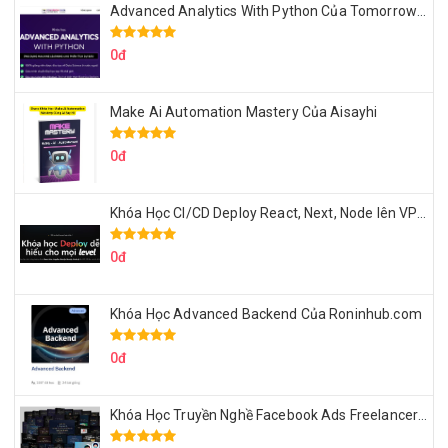
Advanced Analytics With Python Của Tomorrow Marketers
0đ
Make Ai Automation Mastery Của Aisayhi
0đ
Khóa Học CI/CD Deploy React, Next, Node lên VPS Dư Thanh Được
0đ
Khóa Học Advanced Backend Của Roninhub.com
0đ
Khóa Học Truyền Nghề Facebook Ads Freelancer 102 Của Quý Tộc