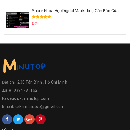
Share Khóa Học Digital Marketing Căn Bản Của Mr.Long
0đ
Địa chỉ:
238 Tân Bình , Hồ Chí Minh
Zalo:
0394781162
Facebook:
minutop.com
Email:
cskh.minutop@gmail.com