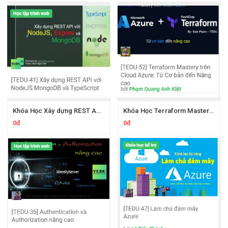
Khóa Học Xây dựng REST API Với NodeJS MongoDB Và TypeScript Tedu
Khóa Học Terraform Mastery trên Cloud Azure Từ Cơ bản đến Nâng cao
0đ
0đ