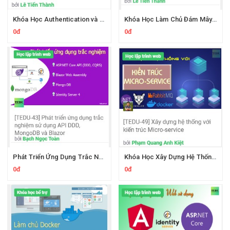
Khóa Học Authentication và Authorization Nâng Cao Cùng Tedu
Khóa Học Làm Chủ Đám Mây Azure Cùng Tedu
0đ
0đ
Phát Triển Ứng Dụng Trắc Nghiệm Sử Dụng API DDD, MongoDB và Blazor
Khóa Học Xây Dựng Hệ Thống Với Kiến Trúc Micro-service Cùng Tedu
0đ
0đ