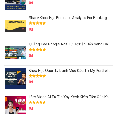
0đ
Share Khóa Học Business Analysis For Banking & Fintech Của Hai Lúa
0đ
Quảng Cáo Google Ads Từ Cơ Bản Đến Nâng Cao Cùng Tungleads
0đ
Khóa Học Quản Lý Danh Mục Đầu Tư My Portfolio Của Afa
0đ
Làm Video Ai Tự Tin Xây Kênh Kiếm Tiền Của Khởi Nguyên MMO
0đ