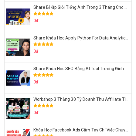
Share Bí Kíp Giỏi Tiếng Anh Trong 3 Tháng Cho Người Học Hệ Mất Gốc
0đ
Share Khóa Học Apply Python For Data Analytics Của Mazhocdata
0đ
Share Khóa Học SEO Bằng AI Tool Trương Đình Nam
0đ
Workshop 3 Thằng 30 Tỷ Doanh Thu Affiliate Tiktok
0đ
Khóa Học Facebook Ads Cầm Tay Chỉ Việc Chuyên Sâu Lê Bá Tùng