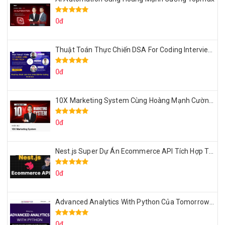
0đ
Thuật Toán Thực Chiến DSA For Coding Interview Cùng Fsecourse
0đ
10X Marketing System Cùng Hoàng Mạnh Cường Topmax
0đ
Nest.js Super Dự Án Ecommerce API Tích Hợp Thanh Toán Online
0đ
Advanced Analytics With Python Của Tomorrow Marketers
0đ