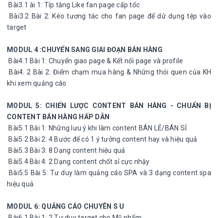
Bài3.1 ài 1: Típ tăng Like fan page cấp tốc
Bài3.2 Bài 2: Kéo tương tác cho fan page để dử dụng tệp vào
target
MODUL 4 :CHUYỂN SANG GIAI ĐOẠN BÁN HÀNG
Bài4.1 Bài 1: Chuyển giao page & Kết nối page và profile
Bài4. 2 Bài 2: Điểm chạm mua hàng & Những thói quen của KH
khi xem quảng cáo
MODUL 5: CHIẾN LƯỢC CONTENT BÁN HÀNG - CHUẨN BỊ
CONTENT BÁN HÀNG HẤP DẪN
Bài5.1 Bài 1: Những lưu ý khi làm content BÁN LẺ/BÁN SỈ
Bài5.2 Bài 2: 4 Bước để có 1 ý tưởng content hay và hiệu quả
Bài5.3 Bài 3: 8 Dạng content hiệu quả
Bài5.4 Bài 4: 2 Dạng content chốt sỉ cực nhậy
Bài5.5 Bài 5: Tư duy làm quảng cáo SPA và 3 dạng content spa
hiệu quả
MODUL 6: QUẢNG CÁO CHUYÊN S U
Bài6.1 Bài 1: 2 Tư duy target cho Mỹ phẩm