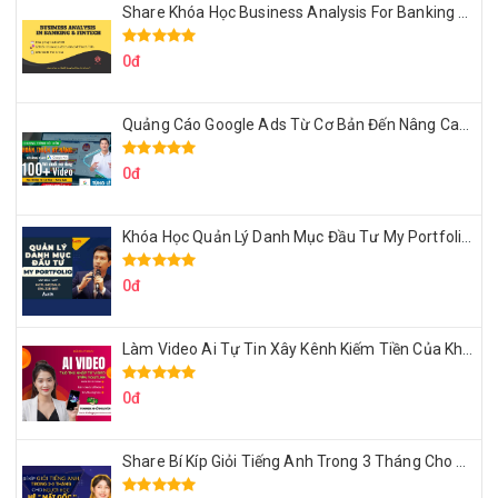
Share Khóa Học Business Analysis For Banking & Fintech Của Hai Lúa
0đ
Quảng Cáo Google Ads Từ Cơ Bản Đến Nâng Cao Cùng Tungleads
0đ
Khóa Học Quản Lý Danh Mục Đầu Tư My Portfolio Của Afa
0đ
Làm Video Ai Tự Tin Xây Kênh Kiếm Tiền Của Khởi Nguyên MMO
0đ
Share Bí Kíp Giỏi Tiếng Anh Trong 3 Tháng Cho Người Học Hệ Mất Gốc