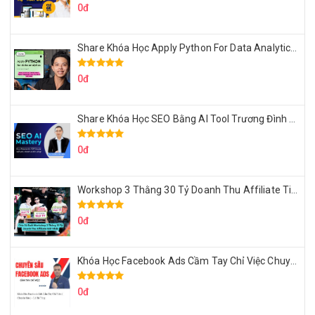
0đ
Share Khóa Học Apply Python For Data Analytics Của Mazhocdata
0đ
Share Khóa Học SEO Bằng AI Tool Trương Đình Nam
0đ
Workshop 3 Thằng 30 Tỷ Doanh Thu Affiliate Tiktok
0đ
Khóa Học Facebook Ads Cầm Tay Chỉ Việc Chuyên Sâu Lê Bá Tùng
0đ