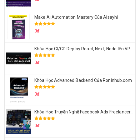
Make Ai Automation Mastery Của Aisayhi
0đ
Khóa Học CI/CD Deploy React, Next, Node lên VPS Dư Thanh Được
0đ
Khóa Học Advanced Backend Của Roninhub.com
0đ
Khóa Học Truyền Nghề Facebook Ads Freelancer 102 Của Quý Tộc
0đ