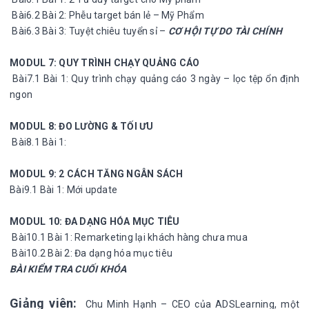
Bài6.2 Bài 2: Phễu target bán lẻ – Mỹ Phẩm
Bài6.3 Bài 3: Tuyệt chiêu tuyển sỉ –
CƠ HỘI TỰ DO TÀI CHÍNH
MODUL 7: QUY TRÌNH CHẠY QUẢNG CÁO
Bài7.1 Bài 1: Quy trình chạy quảng cáo 3 ngày – lọc tệp ổn định
ngon
MODUL 8: ĐO LƯỜNG & TỐI ƯU
Bài8.1 Bài 1:
MODUL 9: 2 CÁCH TĂNG NGÂN SÁCH
Bài9.1 Bài 1: Mới update
MODUL 10: ĐA DẠNG HÓA MỤC TIÊU
Bài10.1 Bài 1: Remarketing lại khách hàng chưa mua
Bài10.2 Bài 2: Đa dạng hóa mục tiêu
BÀI KIỂM TRA CUỐI KHÓA
Giảng viên:
Chu Minh Hạnh – CEO của ADSLearning, một