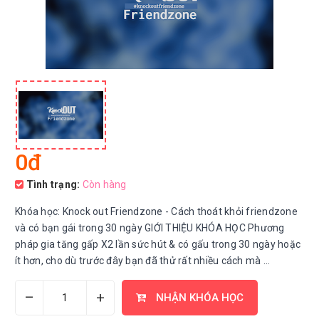
0đ
Tình trạng:
Còn hàng
Khóa học: Knock out Friendzone - Cách thoát khỏi friendzone
và có bạn gái trong 30 ngày GIỚI THIỆU KHÓA HỌC Phương
pháp gia tăng gấp X2 lần sức hút & có gấu trong 30 ngày hoặc
ít hơn, cho dù trước đây bạn đã thử rất nhiều cách mà ...
–
+
NHẬN KHÓA HỌC