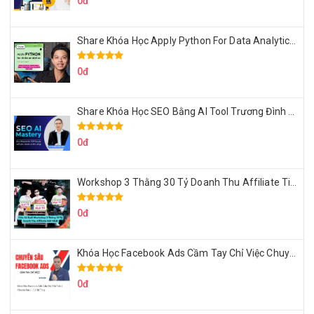
0đ
Share Khóa Học Apply Python For Data Analytics Của Mazhocdata
0đ
Share Khóa Học SEO Bằng AI Tool Trương Đình Nam
0đ
Workshop 3 Thằng 30 Tỷ Doanh Thu Affiliate Tiktok
0đ
Khóa Học Facebook Ads Cầm Tay Chỉ Việc Chuyên Sâu Lê Bá Tùng
0đ