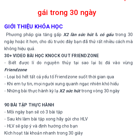
gái trong 30 ngày
GIỚI THIỆU KHÓA HỌC
Phương pháp gia tăng gấp
X2 lần sức hút
&
có gấu
trong 30
ngày hoặc ít hơn, cho dù trước đây bạn đã thử rất nhiều cách mà
không hiệu quả.
30+ VIDEO BÀI HỌC KNOCK OUT FRIENDZONE
- Biết được lí do nguyên thủy tại sao lại bị đá vào vùng
Friendzone
- Loại bỏ hết tất cả yếu tố Friendzone suốt thời gian qua
- Khi em tự tin, mọi người xung quanh ngạc nhiên khó hiểu
- Những bài thực hành kỳ lạ
X2 sức hút
trong vòng 30 ngày
90 BÀI TẬP THỰC HÀNH
- Mỗi ngày bạn sẽ có 3 bài tập
​- Sau khi làm bài tập xong hãy gửi cho HLV
- HLV sẽ góp ý và định hướng cho bạn
Kích hoạt tài khoản nhanh trong 30 giây