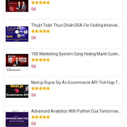
0đ
Thuật Toán Thực Chiến DSA For Coding Interview Cùng Fsecourse
0đ
10X Marketing System Cùng Hoàng Mạnh Cường Topmax
0đ
Nest.js Super Dự Án Ecommerce API Tích Hợp Thanh Toán Online
0đ
Advanced Analytics With Python Của Tomorrow Marketers
0đ