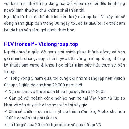
với bạn như thế thì họ đang nói dối vì bạn và tôi đều là những
người bình thường chứ không phải thiên tài.
Học tập là 1 cuộc hành trình rèn luyện và áp lực. Vì vậy tôi sẽ
đồng hành giúp bạn trong 30 ngày tới, đó là điều tôi có thể cam
kết để bạn yên tâm ghi danh theo học.
HLV Ironself - Visiongroup.top
Người chuyên giúp đỡ nam giới chinh phục thành công, có bạn
gái nhanh chóng, duy trì tình yêu bền vững nhờ áp dụng những
kỹ thuật bền vững & khoa học phát triển sức hút thực sự bên
trong.
✔ Trong vòng 5 năm qua, tôi cùng đội nhóm sáng lập nên Vision
Group và giúp đỡ cho hơn 22.000 nam giới.
✔ Nghiên cứu và thực hành khoa học quyến rũ từ 2009.
✔ Gắn bó với ngành công nghiệp hẹn hò tại Việt Nam từ lúc sơ
khai, và vẫn duy trì hỗ trợ học viên tới bây giờ
✔ Chia sẻ chiến lược và bí mật trở thành đàn ông Alpha cho hơn
1000 học viên trả phí rất cao.
✔ Là tác giả của 20 khóa học online về phụ nữ tại VN