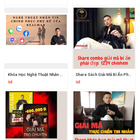
Khóa Học Nghệ Thuật Nhắn Tin Chinh Phục Phụ Nữ Của Realman
Share Sách Giải Mã Bí Ẩn Phái Đẹp Của Lai H
0đ
0đ