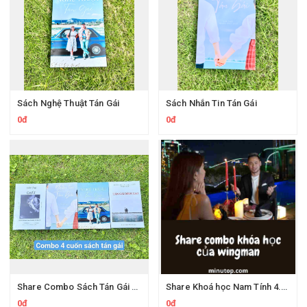
Sách Nghệ Thuật Tán Gái
Sách Nhắn Tin Tán Gái
0đ
0đ
Share Combo Sách Tán Gái Đỉnh Cao
Share Khoá học Nam Tính 4.0 Cùng Wingman
0đ
0đ