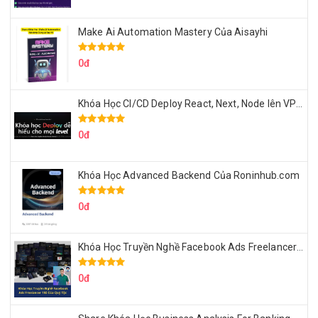
Make Ai Automation Mastery Của Aisayhi
0đ
Khóa Học CI/CD Deploy React, Next, Node lên VPS Dư Thanh Được
0đ
Khóa Học Advanced Backend Của Roninhub.com
0đ
Khóa Học Truyền Nghề Facebook Ads Freelancer 102 Của Quý Tộc
0đ