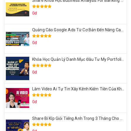
Share Khóa Học Business Analysis For Banking & Fintech Của Hai Lúa
0đ
Quảng Cáo Google Ads Từ Cơ Bản Đến Nâng Cao Cùng Tungleads
0đ
Khóa Học Quản Lý Danh Mục Đầu Tư My Portfolio Của Afa
0đ
Làm Video Ai Tự Tin Xây Kênh Kiếm Tiền Của Khởi Nguyên MMO
0đ
Share Bí Kíp Giỏi Tiếng Anh Trong 3 Tháng Cho Người Học Hệ Mất Gốc