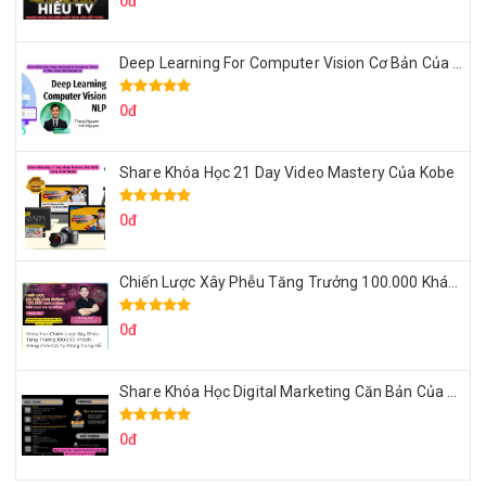
0đ
Deep Learning For Computer Vision Cơ Bản Của Việt Nguyễn Ai
0đ
Share Khóa Học 21 Day Video Mastery Của Kobe
0đ
Chiến Lược Xây Phễu Tăng Trưởng 100.000 Khách Hàng Zalo OA Tự Động
0đ
Share Khóa Học Digital Marketing Căn Bản Của Mr.Long
0đ