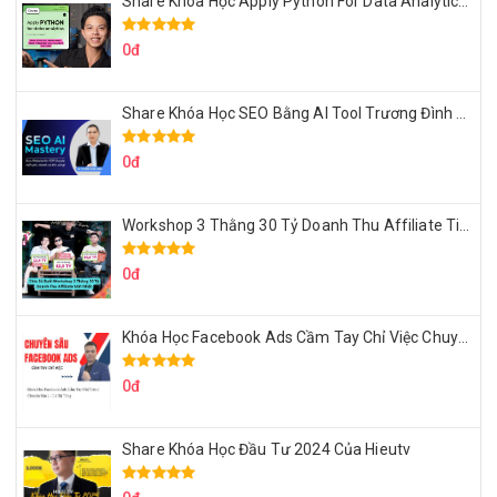
Share Khóa Học Apply Python For Data Analytics Của Mazhocdata
0đ
Share Khóa Học SEO Bằng AI Tool Trương Đình Nam
0đ
Workshop 3 Thằng 30 Tỷ Doanh Thu Affiliate Tiktok
0đ
Khóa Học Facebook Ads Cầm Tay Chỉ Việc Chuyên Sâu Lê Bá Tùng
0đ
Share Khóa Học Đầu Tư 2024 Của Hieutv