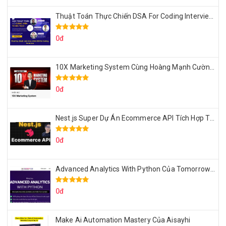
Thuật Toán Thực Chiến DSA For Coding Interview Cùng Fsecourse
0đ
10X Marketing System Cùng Hoàng Mạnh Cường Topmax
0đ
Nest.js Super Dự Án Ecommerce API Tích Hợp Thanh Toán Online
0đ
Advanced Analytics With Python Của Tomorrow Marketers
0đ
Make Ai Automation Mastery Của Aisayhi