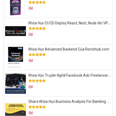
0đ
Khóa Học CI/CD Deploy React, Next, Node lên VPS Dư Thanh Được
0đ
Khóa Học Advanced Backend Của Roninhub.com
0đ
Khóa Học Truyền Nghề Facebook Ads Freelancer 102 Của Quý Tộc
0đ
Share Khóa Học Business Analysis For Banking & Fintech Của Hai Lúa
0đ