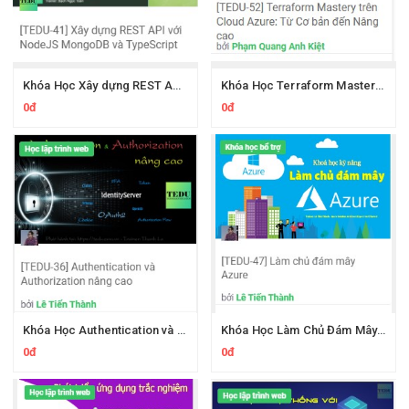
Khóa Học Xây dựng REST API Với NodeJS MongoDB Và TypeScript Tedu
Khóa Học Terraform Mastery trên Cloud Azure Từ Cơ bản đến Nâng cao
0đ
0đ
Khóa Học Authentication và Authorization Nâng Cao Cùng Tedu
Khóa Học Làm Chủ Đám Mây Azure Cùng Tedu
0đ
0đ