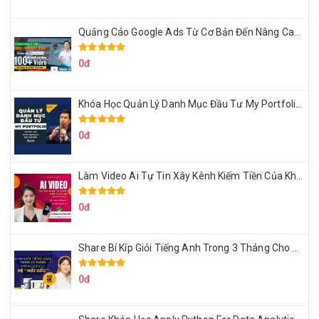
Quảng Cáo Google Ads Từ Cơ Bản Đến Nâng Cao Cùng Tungleads
0đ
Khóa Học Quản Lý Danh Mục Đầu Tư My Portfolio Của Afa
0đ
Làm Video Ai Tự Tin Xây Kênh Kiếm Tiền Của Khởi Nguyên MMO
0đ
Share Bí Kíp Giỏi Tiếng Anh Trong 3 Tháng Cho Người Học Hệ Mất Gốc
0đ