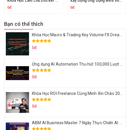
Khóa Học Làm Chủ Docker Để Chinh Phục DevOps Cùng Tedu
Xây Dựng Ứng Dụng Web Với ASP.NET Core Web API + Identity Server + Angular
0đ
0đ
Bạn có thể thích
Khóa Học Macro & Trading Key Volume FX Dream Trading 2025
0đ
Ứng dụng AI Automation Thu hút 100,000 Lượt Nhắn Tin Của Khách Hàng Lý Tưởng
0đ
Khóa Học ROI Freelance Cùng Minh Xin Chào 2025
0đ
ABM AI Business Master 7 Ngày Thực Chiến AI Của Đặng Tú