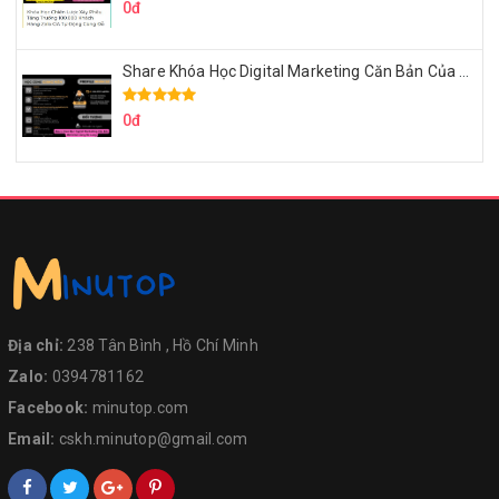
0đ
Share Khóa Học Digital Marketing Căn Bản Của Mr.Long
0đ
Địa chỉ:
238 Tân Bình , Hồ Chí Minh
Zalo:
0394781162
Facebook:
minutop.com
Email:
cskh.minutop@gmail.com