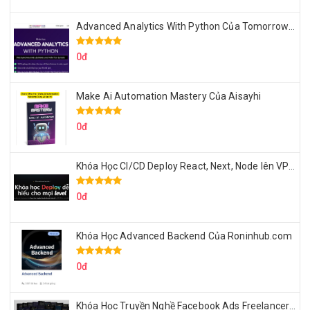
Advanced Analytics With Python Của Tomorrow Marketers
0đ
Make Ai Automation Mastery Của Aisayhi
0đ
Khóa Học CI/CD Deploy React, Next, Node lên VPS Dư Thanh Được
0đ
Khóa Học Advanced Backend Của Roninhub.com
0đ
Khóa Học Truyền Nghề Facebook Ads Freelancer 102 Của Quý Tộc