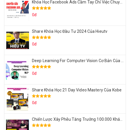
Khóa Học Facebook Ads Cầm Tay Chỉ Việc Chuyên Sâu Lê Bá Tùng
0đ
Share Khóa Học Đầu Tư 2024 Của Hieutv
0đ
Deep Learning For Computer Vision Cơ Bản Của Việt Nguyễn Ai
0đ
Share Khóa Học 21 Day Video Mastery Của Kobe
0đ
Chiến Lược Xây Phễu Tăng Trưởng 100.000 Khách Hàng Zalo OA Tự Động