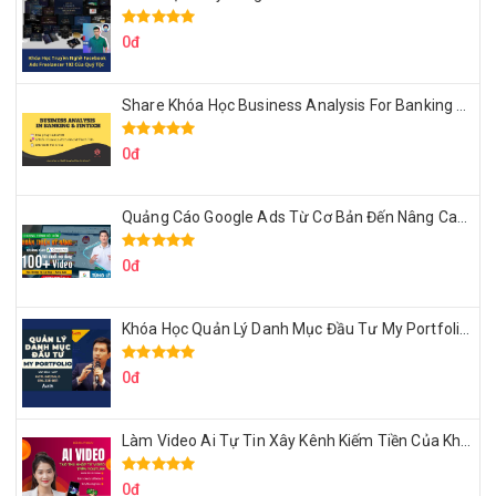
0đ
Share Khóa Học Business Analysis For Banking & Fintech Của Hai Lúa
0đ
Quảng Cáo Google Ads Từ Cơ Bản Đến Nâng Cao Cùng Tungleads
0đ
Khóa Học Quản Lý Danh Mục Đầu Tư My Portfolio Của Afa
0đ
Làm Video Ai Tự Tin Xây Kênh Kiếm Tiền Của Khởi Nguyên MMO
0đ