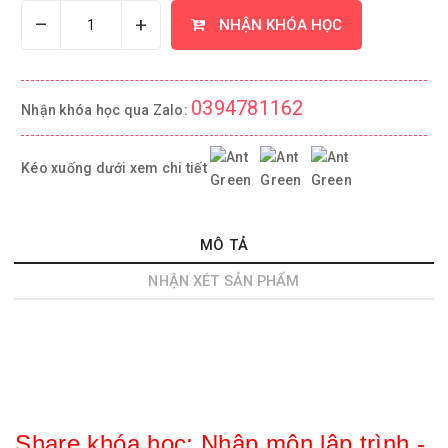
–
+
NHẬN KHÓA HỌC
0394781162
Nhận khóa học qua Zalo:
Kéo xuống dưới xem chi tiết
MÔ TẢ
NHẬN XÉT SẢN PHẨM
Share khóa học: 
Nhập môn lập trình - 