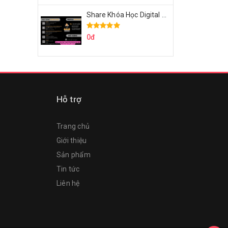
Share Khóa Học Digital Marketing Căn Bản Của Mr.Long
0đ
Hỗ trợ
Trang chủ
Giới thiệu
Sản phẩm
Tin tức
Liên hệ