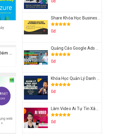
0đ
Share Khóa Học Business Analysis For Banking & Fintech Của Hai Lúa
0đ
Quảng Cáo Google Ads Từ Cơ Bản Đến Nâng Cao Cùng Tungleads
Khóa Học Làm Chủ Đám Mây Azure Cùng Tedu
0đ
Khóa Học Quản Lý Danh Mục Đầu Tư My Portfolio Của Afa
0đ
Làm Video Ai Tự Tin Xây Kênh Kiếm Tiền Của Khởi Nguyên MMO
0đ