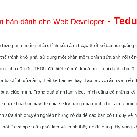
 - Ted
n bản dành cho Web Developer
hững tình huống phải chỉnh sửa ảnh hoặc thiết kế banner quảng c
hể tránh khỏi phải sử dụng một phần mềm chỉnh sửa ảnh nổi tiếng
ợc nhu cầu đó, TEDU đã thiết kế một khoá học mini dành cho tất 
 tự chỉnh sửa ảnh, thiết kế banner hay thao tác với ảnh và hiểu 
t ai giúp mình. Trong quá trình làm việc, mình cũng có những kỹ 
 kế ra khoá học này để chia sẻ kỹ năng của mình cho tất cả mọi n
nh sửa ảnh chuyên nghiệp nhưng nó đủ để các bạn có tư duy về ho
một Developer cần phải làm và mình thấy nó đủ dùng. Hy vọng kh