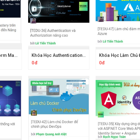
Khóa Học Terraform Mastery trên Cloud Azure Từ Cơ bản đến Nâng cao
Khóa Học Authentication và Authorization Nâng Cao Cùng Tedu
0đ
0đ