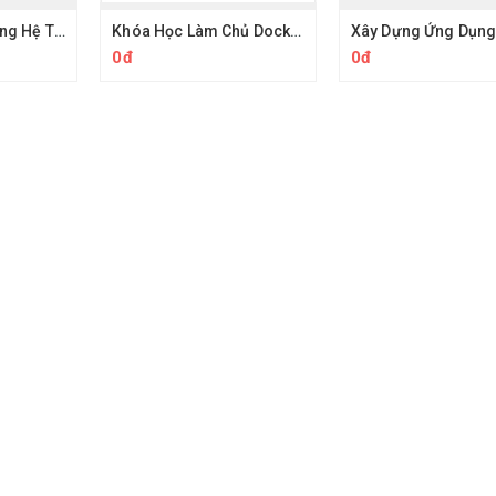
Khóa Học Xây Dựng Hệ Thống Với Kiến Trúc Micro-service Cùng Tedu
Khóa Học Làm Chủ Docker Để Chinh Phục DevOps Cùng Tedu
0đ
0đ