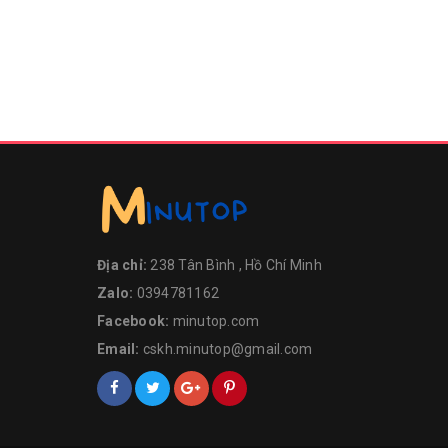
Địa chỉ:
238 Tân Bình , Hồ Chí Minh
Zalo:
0394781162
Facebook:
minutop.com
Email:
cskh.minutop@gmail.com