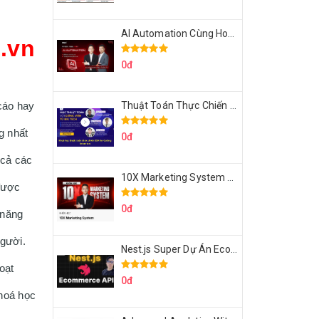
AI Automation Cùng Hoàng Mạnh Cường Topmax
u.vn
0đ
Thuật Toán Thực Chiến DSA For Coding Interview Cùng Fsecourse
áo hay 
 nhất 
0đ
cả các 
10X Marketing System Cùng Hoàng Mạnh Cường Topmax
được 
0đ
năng 
gười. 
Nest.js Super Dự Án Ecommerce API Tích Hợp Thanh Toán Online
ạt 
0đ
oá học 