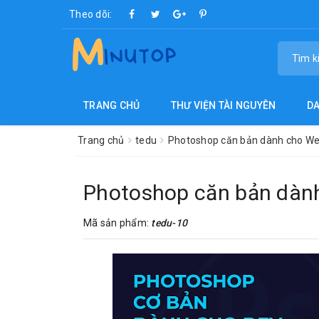
Theo dõi:
TRANG CHỦ
THƯ VIỆN TÀI NGUYÊN
D
Trang chủ
tedu
Photoshop căn bản dành cho We
Photoshop căn bản dàn
Mã sản phẩm:
tedu-10