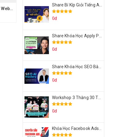
Share Bí Kíp Giỏi Tiếng Anh Trong 3 Tháng Cho Người Học Hệ Mất Gốc
Xây Dựng Ứng Dụng Web Với ASP.NET Core Web API + Identity Server + Angular
0đ
Share Khóa Học Apply Python For Data Analytics Của Mazhocdata
0đ
Share Khóa Học SEO Bằng AI Tool Trương Đình Nam
0đ
Workshop 3 Thằng 30 Tỷ Doanh Thu Affiliate Tiktok
0đ
Khóa Học Facebook Ads Cầm Tay Chỉ Việc Chuyên Sâu Lê Bá Tùng