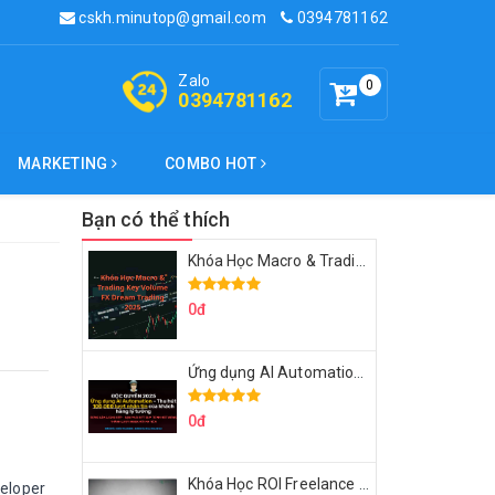
cskh.minutop@gmail.com
0394781162
Zalo
0
0394781162
MARKETING
COMBO HOT
Bạn có thể thích
Khóa Học Macro & Trading Key Volume FX Dream Trading 2025
0đ
Ứng dụng AI Automation Thu hút 100,000 Lượt Nhắn Tin Của Khách Hàng Lý Tưởng
0đ
Khóa Học ROI Freelance Cùng Minh Xin Chào 2025
eloper