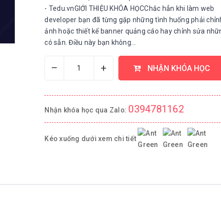
- Tedu.vnGIỚI THIỆU KHÓA HỌCChắc hẳn khi làm web
developer bạn đã từng gặp những tình huống phải chỉn
ảnh hoặc thiết kế banner quảng cáo hay chỉnh sửa nhữ
có sẵn. Điều này bạn không...
–
+
NHẬN KHÓA HỌC
0394781162
Nhận khóa học qua Zalo:
Kéo xuống dưới xem chi tiết