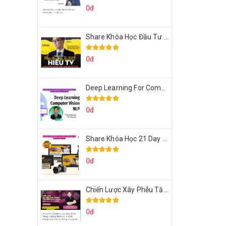
0đ
Share Khóa Học Đầu Tư 2024 Của Hieutv
0đ
Deep Learning For Computer Vision Cơ Bản Của Việt Nguyễn Ai
0đ
Share Khóa Học 21 Day Video Mastery Của Kobe
0đ
Chiến Lược Xây Phễu Tăng Trưởng 100.000 Khách Hàng Zalo OA Tự Động
0đ