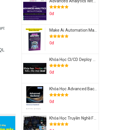
Advanced Analytics With Python Của Tomorrow Marketers
0đ
ực 
Make Ai Automation Mastery Của Aisayhi
0đ
L 
Khóa Học CI/CD Deploy React, Next, Node lên VPS Dư Thanh Được
0đ
Khóa Học Advanced Backend Của Roninhub.com
0đ
Khóa Học Truyền Nghề Facebook Ads Freelancer 102 Của Quý Tộc