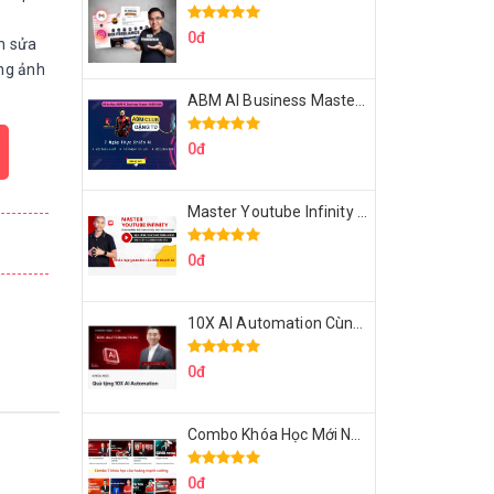
0đ
h sửa
ng ảnh
ABM AI Business Master 7 Ngày Thực Chiến AI Của Đặng Tú
0đ
Master Youtube Infinity Biến Youtube Thành Cỗ Máy Kiếm Tiền Của Bạn
0đ
10X AI Automation Cùng Hoàng Mạnh Cường Topmax
0đ
Combo Khóa Học Mới Nhất Của Hoàng Mạnh Cường
0đ