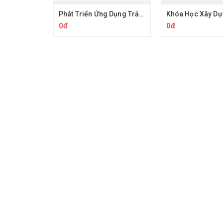
Phát Triển Ứng Dụng Trắc Nghiệm Sử Dụng API DDD, MongoDB và Blazor
0đ
0đ