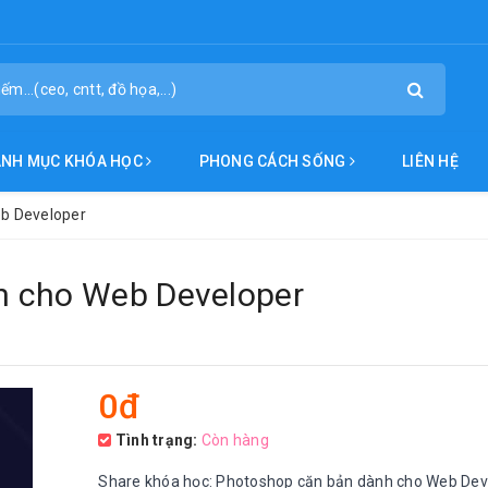
ANH MỤC KHÓA HỌC
PHONG CÁCH SỐNG
LIÊN HỆ
b Developer
h cho Web Developer
0đ
Tình trạng:
Còn hàng
Share khóa học: Photoshop căn bản dành cho Web Dev