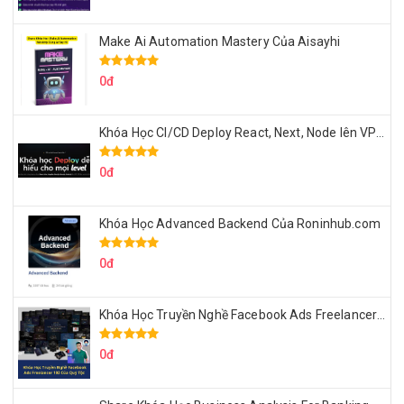
Make Ai Automation Mastery Của Aisayhi
0đ
Khóa Học CI/CD Deploy React, Next, Node lên VPS Dư Thanh Được
0đ
Khóa Học Advanced Backend Của Roninhub.com
0đ
Khóa Học Truyền Nghề Facebook Ads Freelancer 102 Của Quý Tộc
0đ