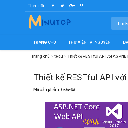
Theo dõi:
TRANG CHỦ
THƯ VIỆN TÀI NGUYÊN
D
Trang chủ
tedu
Thiết kế RESTful API với ASP.N
Thiết kế RESTful API v
Mã sản phẩm:
tedu-08