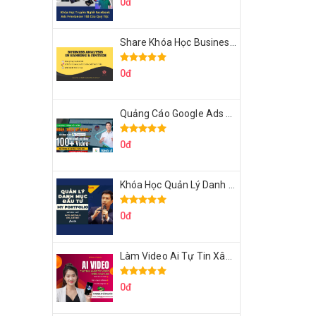
0đ
Share Khóa Học Business Analysis For Banking & Fintech Của Hai Lúa
0đ
Quảng Cáo Google Ads Từ Cơ Bản Đến Nâng Cao Cùng Tungleads
0đ
Khóa Học Quản Lý Danh Mục Đầu Tư My Portfolio Của Afa
0đ
Làm Video Ai Tự Tin Xây Kênh Kiếm Tiền Của Khởi Nguyên MMO
0đ