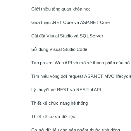
Giới thiệu tổng quan khóa học

Giới thiệu .NET Core và ASP.NET Core

Cài đặt Visual Studio và SQL Server

Sử dụng Visual Studio Code

Tạo project Web API và mổ sẻ thành phần của nó.

Tìm hiểu vòng đời request ASP.NET MVC lifecycle
Lý thuyết về REST và RESTful API

Thiết kế chức năng hệ thống

Thiết kế cơ sở dữ liệu

Cơ sở dữ liệu cho sản phẩm thuộc tính động
