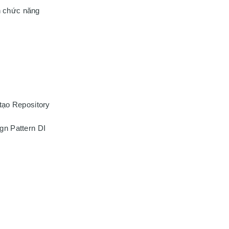
 chức năng

tạo Repository

n Pattern DI
