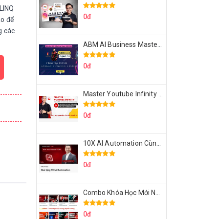
LINQ
0đ
o để
g các
ABM AI Business Master 7 Ngày Thực Chiến AI Của Đặng Tú
0đ
Master Youtube Infinity Biến Youtube Thành Cỗ Máy Kiếm Tiền Của Bạn
0đ
10X AI Automation Cùng Hoàng Mạnh Cường Topmax
0đ
Combo Khóa Học Mới Nhất Của Hoàng Mạnh Cường
0đ