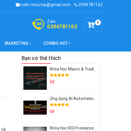
cskh.minutop@gmail.com
0394781162
Zalo
0
0394781162
MARKETING
COMBO HOT
Bạn có thể thích
Khóa Học Macro & Trading Key Volume FX Dream Trading 2025
0đ
Ứng dụng AI Automation Thu hút 100,000 Lượt Nhắn Tin Của Khách Hàng Lý Tưởng
0đ
Khóa Học ROI Freelance Cùng Minh Xin Chào 2025
 và