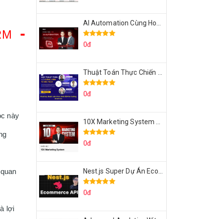
AI Automation Cùng Hoàng Mạnh Cường Topmax
 - 
RM 
0đ
Thuật Toán Thực Chiến DSA For Coding Interview Cùng Fsecourse
0đ
c này 
10X Marketing System Cùng Hoàng Mạnh Cường Topmax
g 
0đ
Nest.js Super Dự Án Ecommerce API Tích Hợp Thanh Toán Online
0đ
 lợi 