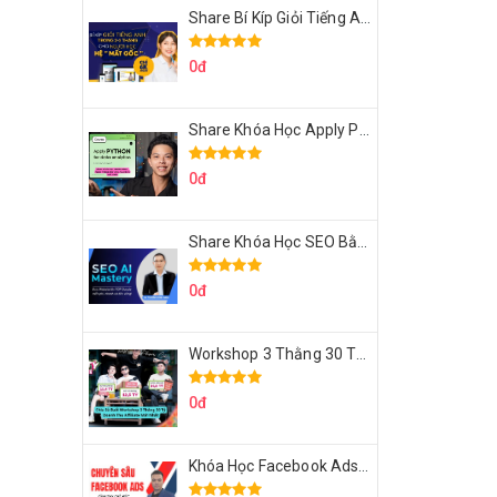
Share Bí Kíp Giỏi Tiếng Anh Trong 3 Tháng Cho Người Học Hệ Mất Gốc
0đ
Share Khóa Học Apply Python For Data Analytics Của Mazhocdata
0đ
Share Khóa Học SEO Bằng AI Tool Trương Đình Nam
0đ
Workshop 3 Thằng 30 Tỷ Doanh Thu Affiliate Tiktok
0đ
Khóa Học Facebook Ads Cầm Tay Chỉ Việc Chuyên Sâu Lê Bá Tùng