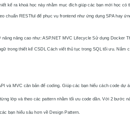
hiết kế ra khoá học này nhằm mục đích giúp các bạn mới học có th
heo chuẩn RESTful để phục vụ frontend như ứng dụng SPA hay ứng
kỹ năng nâng cao như: ASP.NET MVC Lifecycle Sử dụng Docker Thi
ữ trong thiết kế CSDL Cách viết thủ tục trong SQL tối ưu. Nắm c
PI và MVC căn bản để coding. Giúp các bạn hiểu cách code dự á
 các bạn hiểu sâu hơn về Design Pattern. 