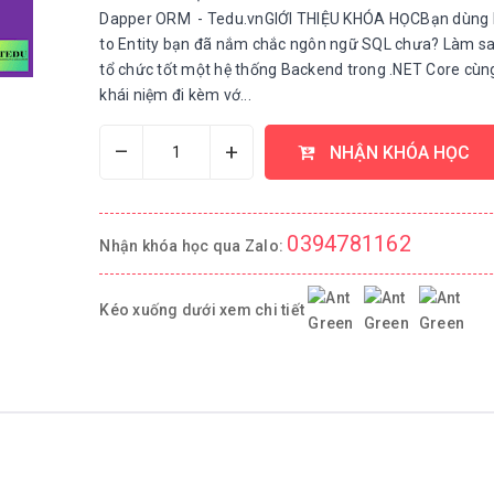
Dapper ORM - Tedu.vnGIỚI THIỆU KHÓA HỌCBạn dùng 
to Entity bạn đã nắm chắc ngôn ngữ SQL chưa? Làm sa
tổ chức tốt một hệ thống Backend trong .NET Core cùn
khái niệm đi kèm vớ...
–
+
NHẬN KHÓA HỌC
0394781162
Nhận khóa học qua Zalo:
Kéo xuống dưới xem chi tiết