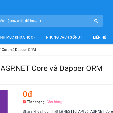
ANH MỤC KHÓA HỌC
PHONG CÁCH SỐNG
LIÊN HỆ
ET Core và Dapper ORM
ới ASP.NET Core và Dapper ORM
0đ
Tình trạng:
Còn hàng
Share khóa học: Thiết kế RESTful API với ASP.NET Core