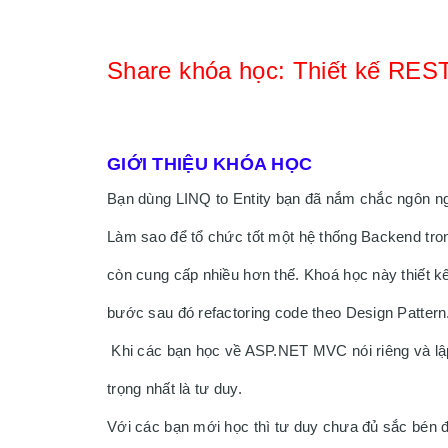
Share khóa học: 
Thiết kế RES
GIỚI THIỆU KHÓA HỌC
Bạn dùng LINQ to Entity bạn đã nắm chắc ngôn 
Làm sao để tổ chức tốt một hệ thống Backend tro
còn cung cấp nhiều hơn thế. Khoá học này thiết
bước sau đó refactoring code theo Design Pattern
 Khi các bạn học về ASP.NET MVC nói riêng và lập trình nói chung thì cái quan trọng nhất không phải cách code mà quan 
trọng nhất là tư duy. 
Với các bạn mới học thì tư duy chưa đủ sắc bén đ