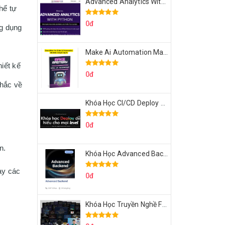
Advanced Analytics With Python Của Tomorrow Marketers
ể tự 
0đ
 dụng 
Make Ai Automation Mastery Của Aisayhi
ết kế 
0đ
hắc về 
Khóa Học CI/CD Deploy React, Next, Node lên VPS Dư Thanh Được
0đ
n.
Khóa Học Advanced Backend Của Roninhub.com
0đ
Khóa Học Truyền Nghề Facebook Ads Freelancer 102 Của Quý Tộc