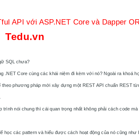
Tful API với ASP.NET Core và Dapper O
Tedu.vn
ngữ SQL chưa? 
ng .NET Core cùng các khái niệm đi kèm với nó? Ngoài ra khoá họ
 kế theo phương pháp mới xây dựng một REST API chuẩn REST từn
.
ể học các pattern và hiểu được cách hoạt động của nó cũng như là