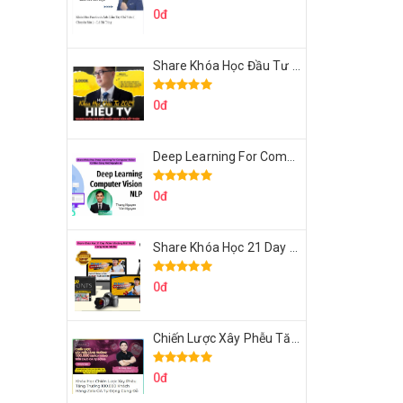
0đ
Share Khóa Học Đầu Tư 2024 Của Hieutv
0đ
Deep Learning For Computer Vision Cơ Bản Của Việt Nguyễn Ai
0đ
Share Khóa Học 21 Day Video Mastery Của Kobe
0đ
Chiến Lược Xây Phễu Tăng Trưởng 100.000 Khách Hàng Zalo OA Tự Động
0đ