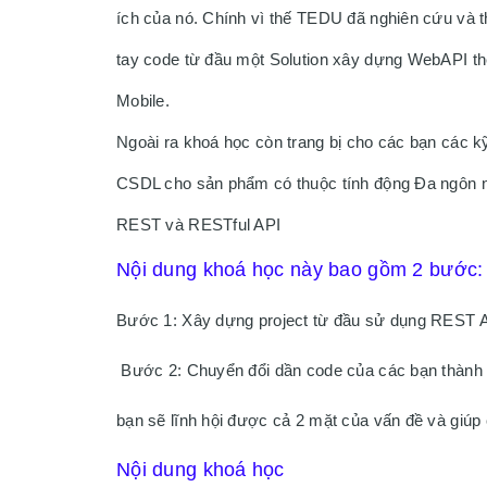
ích của nó. Chính vì thế TEDU đã nghiên cứu và t
tay code từ đầu một Solution xây dựng WebAPI t
Mobile. 
Ngoài ra khoá học còn trang bị cho các bạn các 
CSDL cho sản phẩm có thuộc tính động Đa ngôn ng
REST và RESTful API 
Nội dung khoá học này bao gồm 2 bước:
Bước 1: Xây dựng project từ đầu sử dụng REST A
 Bước 2: Chuyển đổi dần code của các bạn thành từng lớp và theo các pattern nhằm tối ưu code dần. Với 2 bước này các 
bạn sẽ lĩnh hội được cả 2 mặt của vấn đề và giúp
Nội dung khoá học