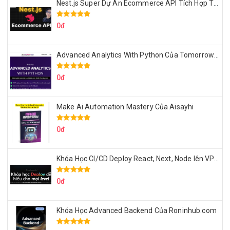
Nest.js Super Dự Án Ecommerce API Tích Hợp Thanh Toán Online
0đ
Advanced Analytics With Python Của Tomorrow Marketers
0đ
Make Ai Automation Mastery Của Aisayhi
0đ
Khóa Học CI/CD Deploy React, Next, Node lên VPS Dư Thanh Được
0đ
Khóa Học Advanced Backend Của Roninhub.com