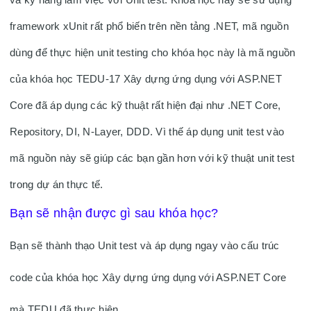
và kỹ năng làm việc với Unit test. Khóa học này sẽ sử dụng 
framework xUnit rất phổ biến trên nền tảng .NET, mã nguồn 
dùng để thực hiện unit testing cho khóa học này là mã nguồn 
của khóa học TEDU-17 Xây dựng ứng dụng với ASP.NET 
Core đã áp dụng các kỹ thuật rất hiện đại như .NET Core, 
Repository, DI, N-Layer, DDD. Vì thế áp dụng unit test vào 
mã nguồn này sẽ giúp các bạn gần hơn với kỹ thuật unit test 
trong dự án thực tế. 
Bạn sẽ nhận được gì sau khóa học?
Bạn sẽ thành thạo Unit test và áp dụng ngay vào cấu trúc 
code của khóa học Xây dựng ứng dụng với ASP.NET Core 
mà TEDU đã thực hiện. 