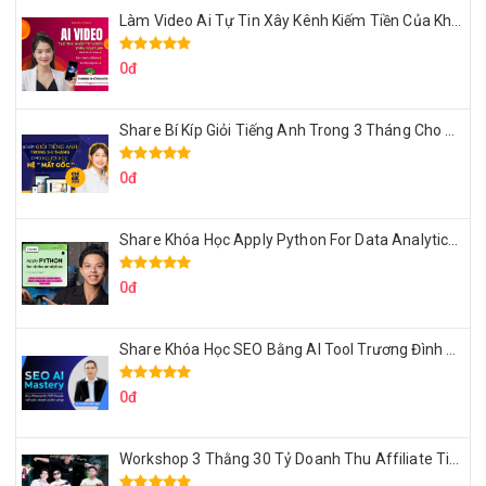
Làm Video Ai Tự Tin Xây Kênh Kiếm Tiền Của Khởi Nguyên MMO
0đ
Share Bí Kíp Giỏi Tiếng Anh Trong 3 Tháng Cho Người Học Hệ Mất Gốc
0đ
Share Khóa Học Apply Python For Data Analytics Của Mazhocdata
0đ
Share Khóa Học SEO Bằng AI Tool Trương Đình Nam
0đ
Workshop 3 Thằng 30 Tỷ Doanh Thu Affiliate Tiktok