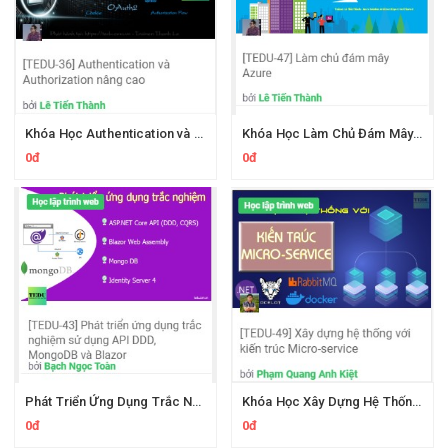
Khóa Học Authentication và Authorization Nâng Cao Cùng Tedu
Khóa Học Làm Chủ Đám Mây Azure Cùng Tedu
0đ
0đ
Phát Triển Ứng Dụng Trắc Nghiệm Sử Dụng API DDD, MongoDB và Blazor
Khóa Học Xây Dựng Hệ Thống Với Kiến Trúc Micro-service Cùng Tedu
0đ
0đ