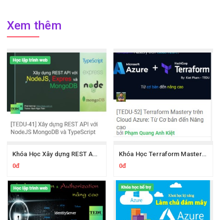
Xem thêm
Khóa Học Xây dựng REST API Với NodeJS MongoDB Và TypeScript Tedu
Khóa Học Terraform Mastery trên Cloud Azure Từ Cơ bản đến Nâng cao
0đ
0đ