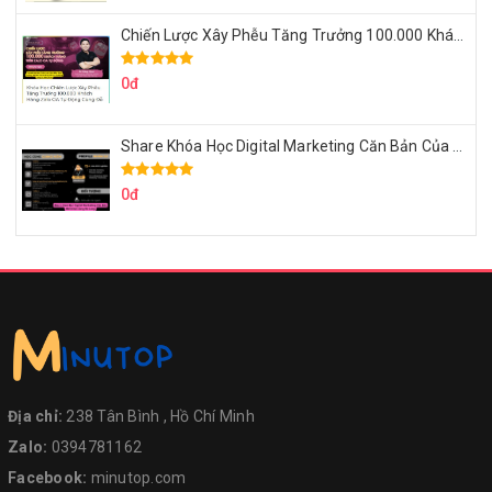
Chiến Lược Xây Phễu Tăng Trưởng 100.000 Khách Hàng Zalo OA Tự Động
0đ
Share Khóa Học Digital Marketing Căn Bản Của Mr.Long
0đ
Địa chỉ:
238 Tân Bình , Hồ Chí Minh
Zalo:
0394781162
Facebook:
minutop.com