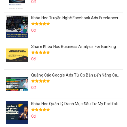
0đ
Khóa Học Truyền Nghề Facebook Ads Freelancer 102 Của Quý Tộc
0đ
Share Khóa Học Business Analysis For Banking & Fintech Của Hai Lúa
0đ
Quảng Cáo Google Ads Từ Cơ Bản Đến Nâng Cao Cùng Tungleads
0đ
Khóa Học Quản Lý Danh Mục Đầu Tư My Portfolio Của Afa
0đ