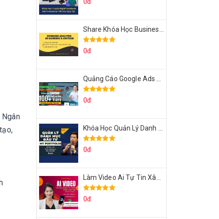
0đ
Share Khóa Học Business Analysis For Banking & Fintech Của Hai Lúa
0đ
Quảng Cáo Google Ads Từ Cơ Bản Đến Nâng Cao Cùng Tungleads
0đ
c Ngân
Khóa Học Quản Lý Danh Mục Đầu Tư My Portfolio Của Afa
tạo,
0đ
Làm Video Ai Tự Tin Xây Kênh Kiếm Tiền Của Khởi Nguyên MMO
h
0đ