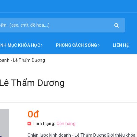
ANH MỤC KHÓA HỌC
PHONG CÁCH SỐNG
LIÊN HỆ
 doanh - Lê Thẩm Dương
- Lê Thẩm Dương
0đ
Tình trạng:
Còn hàng
Chiến lược kinh doanh - Lê Thẩm DươngGiới thiệu khóa