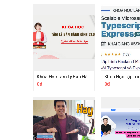
Khóa Học Tâm Lý Bán Hàng Đỉnh Cao Vera Xuân Hường
0đ
0đ