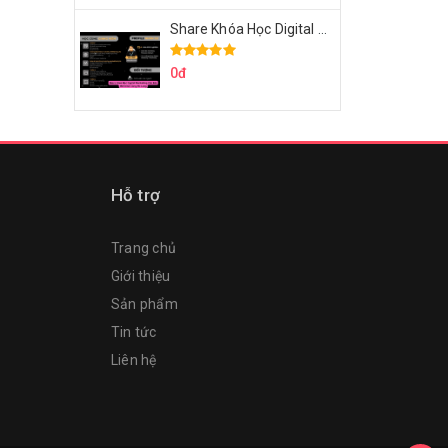
Share Khóa Học Digital Marketing Căn Bản Của Mr.Long
0đ
Hỗ trợ
Trang chủ
Giới thiệu
Sản phẩm
Tin tức
Liên hệ