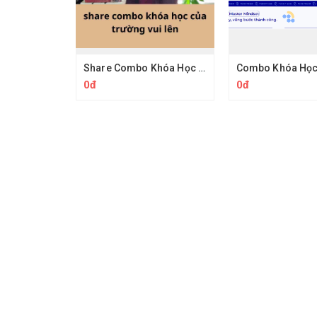
Share Combo Khóa Học Của Trường Vui Lên
0đ
0đ