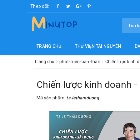
Theo dõi:
TRANG CHỦ
THƯ VIỆN TÀI NGUYÊN
D
Trang chủ
phat-trien-ban-than
Chiến lược kinh
Chiến lược kinh doanh 
Mã sản phẩm:
ts-lethamduong