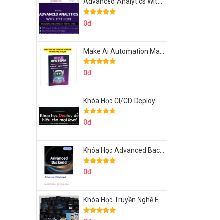
Advanced Analytics With Python Của Tomorrow Marketers
0đ
Make Ai Automation Mastery Của Aisayhi
0đ
Khóa Học CI/CD Deploy React, Next, Node lên VPS Dư Thanh Được
0đ
Khóa Học Advanced Backend Của Roninhub.com
0đ
Khóa Học Truyền Nghề Facebook Ads Freelancer 102 Của Quý Tộc