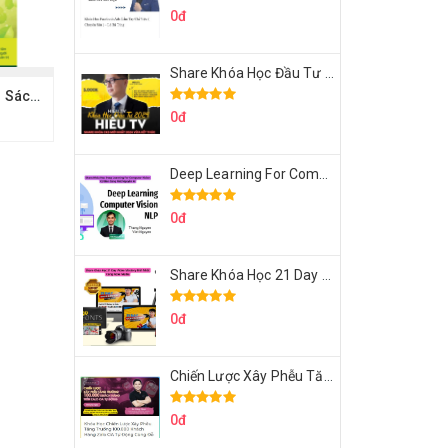
0đ
Share Khóa Học Đầu Tư 2024 Của Hieutv
Share Usb 120 Cuốn Sách Nói BkeShop
0đ
Deep Learning For Computer Vision Cơ Bản Của Việt Nguyễn Ai
0đ
Share Khóa Học 21 Day Video Mastery Của Kobe
0đ
Chiến Lược Xây Phễu Tăng Trưởng 100.000 Khách Hàng Zalo OA Tự Động
0đ