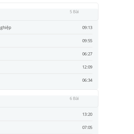
5 Bài
nghiệp
09:13
09:55
06:27
12:09
06:34
6 Bài
13:20
07:05