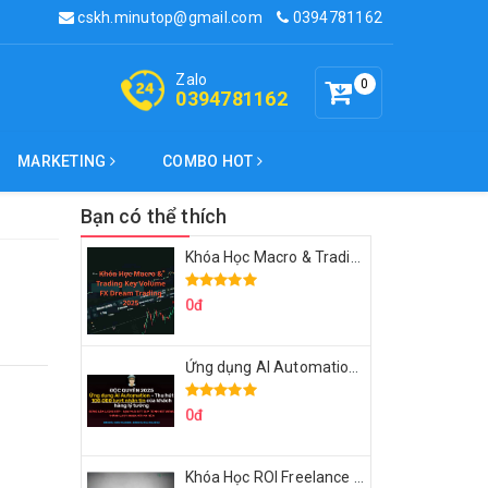
cskh.minutop@gmail.com
0394781162
Zalo
0
0394781162
MARKETING
COMBO HOT
Bạn có thể thích
Khóa Học Macro & Trading Key Volume FX Dream Trading 2025
0đ
Ứng dụng AI Automation Thu hút 100,000 Lượt Nhắn Tin Của Khách Hàng Lý Tưởng
0đ
Khóa Học ROI Freelance Cùng Minh Xin Chào 2025