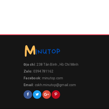
Địa chỉ:
238 Tân Bình , Hồ Chí Minh
Zalo:
0394781162
Facebook:
minutop.com
Email:
cskh.minutop@gmail.com