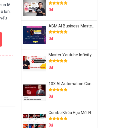
hua lỗ
0đ
ô lớn,
 yếu
ABM AI Business Master 7 Ngày Thực Chiến AI Của Đặng Tú
0đ
Master Youtube Infinity Biến Youtube Thành Cỗ Máy Kiếm Tiền Của Bạn
0đ
10X AI Automation Cùng Hoàng Mạnh Cường Topmax
0đ
Combo Khóa Học Mới Nhất Của Hoàng Mạnh Cường
0đ