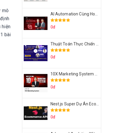
y mô
AI Automation Cùng Hoàng Mạnh Cường Topmax
 định
 hiện
0đ
1 bài
Thuật Toán Thực Chiến DSA For Coding Interview Cùng Fsecourse
0đ
10X Marketing System Cùng Hoàng Mạnh Cường Topmax
0đ
Nest.js Super Dự Án Ecommerce API Tích Hợp Thanh Toán Online
0đ