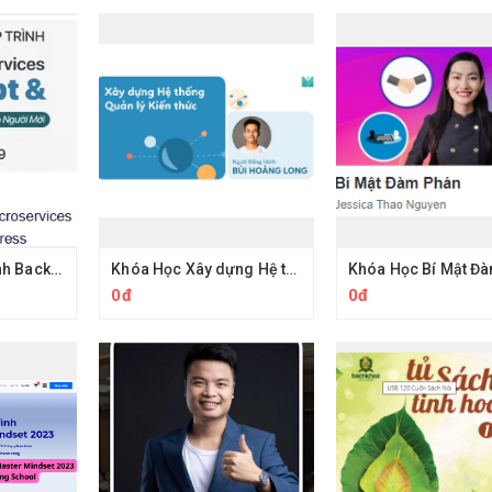
Khóa Học Lập trình Backend Microservices với Typescript và Express Của 200Lab
Khóa Học Xây dựng Hệ thống Quản lý Kiến thức
0đ
0đ