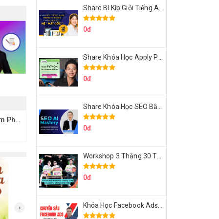
Share Bí Kíp Giỏi Tiếng Anh Trong 3 Tháng Cho Người Học Hệ Mất Gốc
0đ
Share Khóa Học Apply Python For Data Analytics Của Mazhocdata
0đ
Share Khóa Học SEO Bằng AI Tool Trương Đình Nam
Khóa Học Bí Mật Đàm Phán Của Jessica Thao Nguyen
0đ
Workshop 3 Thằng 30 Tỷ Doanh Thu Affiliate Tiktok
0đ
Khóa Học Facebook Ads Cầm Tay Chỉ Việc Chuyên Sâu Lê Bá Tùng