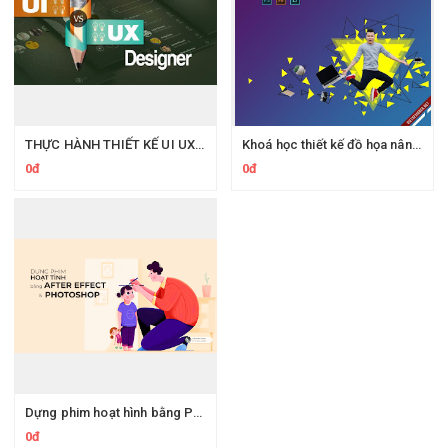
THỰC HÀNH THIẾT KẾ UI UX VỚI PHOTOSHOP & XD
Khoá học thiết kế đồ họa nâng cao với Adobe Ilustrator, Adobe Photoshop
0đ
0đ
Dựng phim hoạt hình bằng PHOTOSHOP VÀ ADOBE AFTER EFFECT
0đ