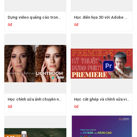
Dựng video quảng cáo trong 30 phút với Power Point và illustrator
Học diễn họa 3D với Adobe Dimension
0đ
0đ
Học chỉnh sửa ảnh chuyên nghiệp bằng Adobe LightRoom
Học cắt ghép và chỉnh sửa video từ cơ bản đến nâng cao với Premiere Pro
0đ
0đ