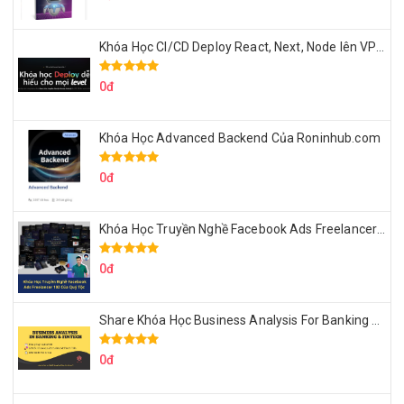
Khóa Học CI/CD Deploy React, Next, Node lên VPS Dư Thanh Được
0đ
Khóa Học Advanced Backend Của Roninhub.com
0đ
Khóa Học Truyền Nghề Facebook Ads Freelancer 102 Của Quý Tộc
0đ
Share Khóa Học Business Analysis For Banking & Fintech Của Hai Lúa
0đ