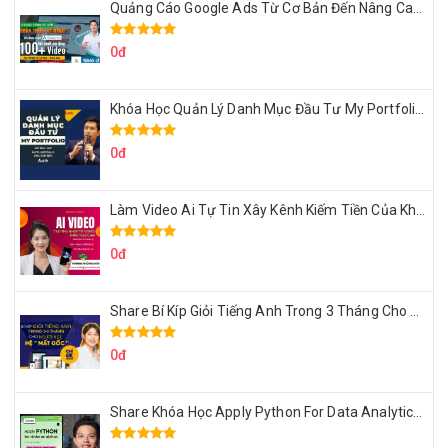
Quảng Cáo Google Ads Từ Cơ Bản Đến Nâng Cao Cùng Tungleads
0đ
Khóa Học Quản Lý Danh Mục Đầu Tư My Portfolio Của Afa
0đ
Làm Video Ai Tự Tin Xây Kênh Kiếm Tiền Của Khởi Nguyên MMO
0đ
Share Bí Kíp Giỏi Tiếng Anh Trong 3 Tháng Cho Người Học Hệ Mất Gốc
0đ
Share Khóa Học Apply Python For Data Analytics Của Mazhocdata