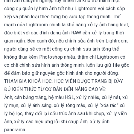
hình ảnh chuyên nghiệp tuy nhiên rất khó trở thành một
công cụ quản lý hình ảnh tốt như Lightroom với cách sắp
xếp và phân loại theo từng bộ sưu tập thông minh. Thế
mạnh của Lightroom chính là khả năng xử lý ảnh hàng loạt,
đặc biệt với các định dạng ảnh RAW cần xử lý trong thời
gian ngắn. Bên cạnh đó, nếu chỉnh sửa ảnh trên Lightroom,
người dùng sẽ có một công cụ chỉnh sửa ảnh tổng thể
không thua kém Photoshop nhiều, thậm chí Lightroom có
cơ chế chỉnh sửa hình ảnh thông minh, luôn lưu giữ file gốc
để đảm bảo giữ nguyên gốc hình ảnh cho người dùng.
THAM GIA KHOÁ HỌC, HỌC VIÊN ĐƯỢC TRANG BỊ ĐẦY
ĐỦ KIẾN THỨC TỪ CƠ BẢN ĐẾN NÂNG CAO VỀ:
Ảnh, cân bằng trắng, hệ màu HSL, xử lý nhiễu, xử lý nét, xử
lý mụn, xử lý ánh sáng, xử lý tông màu, xử lý “xóa rác” xử
lý bộ lọc, thay đổi lại cấu trúc ảnh sau khi chụp, xử lý viền
ảnh, xử lý các hiệu ứng lỗi khi chụp ảnh, xử lý ảnh
panorama.