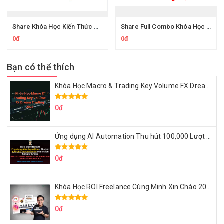
Share Khóa Học Kiến Thức Nền Tảng Thiết Kế Đồ Họa Fedu Thầy Đức Việt
Share Full Combo Khóa Học Thiết Kế Đồ Họa Fedu.vn của thầy Nguyễn Đức Việt đẹp trai
0đ
0đ
Bạn có thể thích
Khóa Học Macro & Trading Key Volume FX Dream Trading 2025
0đ
Ứng dụng AI Automation Thu hút 100,000 Lượt Nhắn Tin Của Khách Hàng Lý Tưởng
0đ
Khóa Học ROI Freelance Cùng Minh Xin Chào 2025
0đ