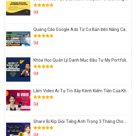
0đ
Quảng Cáo Google Ads Từ Cơ Bản Đến Nâng Cao Cùng Tungleads
0đ
Khóa Học Quản Lý Danh Mục Đầu Tư My Portfolio Của Afa
0đ
Làm Video Ai Tự Tin Xây Kênh Kiếm Tiền Của Khởi Nguyên MMO
0đ
Share Bí Kíp Giỏi Tiếng Anh Trong 3 Tháng Cho Người Học Hệ Mất Gốc
0đ