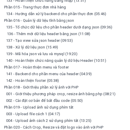
133 - Hoàn thiện chức năng đăng nhập (13:51)
Phần 015 - Trang thực đơn nhà hàng
134 - Hướng dẫn xử lý backend cho phần thực đơn (05:46)
Phần 016 - Quản lý dữ liệu tĩnh bằng json
135 - Tổ chức dữ liệu cho phần header dưới dạng json (09:36)
136 - Thêm mới dữ liệu header bằng json (11:08)
137 - Tạo view sửa json header (09:53)
138 - Xử lý dữ liệu json (15:49)
139 - Mã hóa json và lưu và mysql (19:20)
140 - Hoàn thiện chức năng quản lý dữ liệu Header (10:51)
Phần 017 - Hoàn thiện menu và footer
141 - Backend cho phần menu của header (04:39)
142 - Hoàn thiện footer (05:38)
Phần 018 - Giới thiệu phần xử lý ảnh với PHP
001 - Giới thiệu phương pháp crop, resize ảnh bằng php (08:21)
002 - Cài đặt cơ bản để bắt đầu code (05:50)
Phần 019 - Upload ảnh sử dụng phím tắt
003 - Upload file cách 1 (04:17)
004 - Upload ảnh cách 2 sử dụng phím tắt (13:25)
Phần 020 - Cách Crop, Resize và đặt logo vào ảnh với PHP