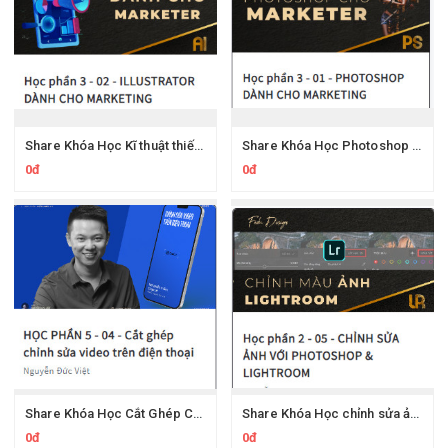
Share Khóa Học Kĩ thuật thiết kế cho quảng cáo với illustrator thầy Việt Fedu
Share Khóa Học Photoshop Dành Cho Marketing của thầy Việt Fedu
0đ
0đ
Share Khóa Học Cắt Ghép Chỉnh Sửa Video Trên Điện Thoại Của Thầy Đức Việt Fedu
Share Khóa Học chỉnh sửa ảnh chuyên nghiệp bằng Adobe LightRoom Fedu Thầy Việt
0đ
0đ