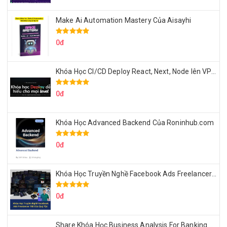
Make Ai Automation Mastery Của Aisayhi
0đ
Khóa Học CI/CD Deploy React, Next, Node lên VPS Dư Thanh Được
0đ
Khóa Học Advanced Backend Của Roninhub.com
0đ
Khóa Học Truyền Nghề Facebook Ads Freelancer 102 Của Quý Tộc
0đ
Share Khóa Học Business Analysis For Banking & Fintech Của Hai Lúa