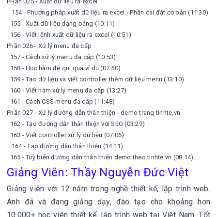
PHần 025 - Xuất dữ liệu ra excel
154 - Phương pháp xuất dữ liệu ra excel - Phần cài đặt cơ bản (11:30)
155 - Xuất dữ liệu dạng bảng (10:11)
156 - Viết lệnh xuất dữ liệu ra excel (10:51)
Phần 026 - Xử lý menu đa cấp
157 - Cách xử lý menu đa cấp (10:53)
158 - Học hàm đệ qui qua ví dụ (07:50)
159 - Tạo dữ liệu và viết controller thêm dữ liệu menu (13:10)
160 - Viết hàm xử lý menu đa cấp (13:27)
161 - Cách CSS menu đa cấp (11:48)
Phần 027 - Xử lý đường dẫn thân thiện - demo trang tinhte.vn
162 - Tạo đường dẫn thân thiện với SEO (03:29)
163 - Viết controller xử lý dữ liệu (07:06)
164 - Tạo đường dẫn thân thiện (14:11)
165 - Tuỳ biến đường dẫn thân thiện demo theo tinhte.vn (08:14)
Giảng Viên: Thầy Nguyễn Đức Việt
Giảng viên với 12 năm trong nghề thiết kế, lập trình web.
Anh đã và đang giảng dạy, đào tạo cho khoảng hơn
10.000+ học viên thiết kế, lập trình web tại Việt Nam. Tốt