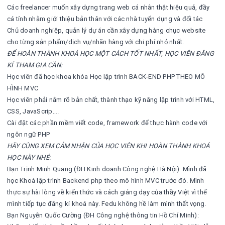
Các freelancer muốn xây dựng trang web cá nhân thật hiệu quả, đầy
cá tính nhằm giới thiệu bản thân với các nhà tuyển dụng và đối tác
Chủ doanh nghiệp, quản lý dự án cần xây dựng hàng chục website
cho từng sản phẩm/dịch vụ/nhãn hàng với chi phí nhỏ nhất.
ĐỂ HOÀN THÀNH KHOÁ HỌC MỘT CÁCH TỐT NHẤT, HỌC VIÊN ĐĂNG
KÍ THAM GIA CẦN:
Học viên đã học khoa khóa Học lập trình BACK-END PHP THEO MÔ
HÌNH MVC
Học viên phải nắm rõ bản chất, thành thạo kỹ năng lập trình với HTML,
CSS, JavaScrip….
Cài đặt các phần mềm viết code, framework để thực hành code với
ngôn ngữ PHP
HÃY CÙNG XEM CẢM NHẬN CỦA HỌC VIÊN KHI HOÀN THÀNH KHOÁ
HỌC NÀY NHÉ:
Bạn Trịnh Minh Quang (ĐH Kinh doanh Công nghệ Hà Nội): Mình đã
học Khoá lập trình Backend php theo mô hình MVC trước đó. Mình
thực sự hài lòng về kiến thức và cách giảng dạy của thầy Việt vì thế
mình tiếp tục đăng kí khoá này. Fedu không hề làm mình thất vọng.
Bạn Nguyễn Quốc Cường (ĐH Công nghệ thông tin Hồ Chí Minh):