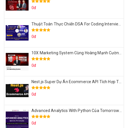
0đ
Thuật Toán Thực Chiến DSA For Coding Interview Cùng Fsecourse
0đ
10X Marketing System Cùng Hoàng Mạnh Cường Topmax
0đ
Nest.js Super Dự Án Ecommerce API Tích Hợp Thanh Toán Online
0đ
Advanced Analytics With Python Của Tomorrow Marketers
0đ