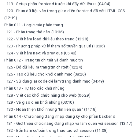
119 - Setup phần frontend trước khi đẩy dữ liệu ra (04:04)
120 - Phun dữ liệu vào trong giao diện frontend đã cắt HTML-CSS
(12:19)
Phần 011 - Logic của phân trang
121 - Phân trang thế nào (10:36)
122 - Viết hàm load dữ liệu theo trang (12:28)
123 - Phương pháp xử lý tham số truyền qua url (10:06)
124 - Viết hàm next và previous (05:40)
Phần 012 - Trang tin chi tiết và danh mục tin
125 - Đổ dữ liệu ra trang tin chi tiết (12:24)
126 - Tạo dữ liệu cho khối danh mục (08:26)
127 - Sử dụng lại code để làm trang danh mục (04:49)
Phần 013 - Tự tạo các khối nhúng
128 - Viết các khối chức năng cho web (06:29)
129 - Vẽ giao diện khối nhúng (03:10)
130 - Hoàn thiện khối nhúng 'tin liên quan ' (14:18)
Phần 014 - Chức năng đăng nhập đăng ký cho phần backend
131 - Giới thiệu chức năng đăng nhập và làm quen với session (13:17)
132 - Bốn hàm cơ bản trong thao tác với session (11:08)