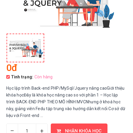
0đ
Tình trạng:
Còn hàng
Học lập trình Back-end PHP/MySql/Jquery nâng caoGiới thiệu
khóa họcĐây là khóa học nâng cao so với phần 1 – Học lập
trình BACK-END PHP THEO MÔ HÌNH MVCNhưng ở khoá học
này, giảng viên Fedu tập trung vào hướng dẫn kết nối Cơ sở dữ
liệu với Front-end ...
–
+
NHẬN KHÓA HỌC