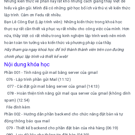
Những kiến thức về phần này rất khó nhưng cách giảng thầy Việt dễ
hiểu và gần gũi. Mình đã có những giờ học bổ ích và thú vị về kiến thức
lập trình. Cảm ơn Fedu rất nhiều.
Bạn Lê Công Đạt (Lập trình viên): Những kiến thức trong khoá học
thực sự rất cần thiết và phục vụ rất nhiều cho công việc của mình. Hơn
nữa, thầy Việt có rất nhiều trong kinh nghiệm lập trình web nên mình
hoàn toàn tin tưởng vào kiến thức và phương pháp của thầy.
Hãy tham gia ngay khoá học để trở thành thành viên trên con đường
chinh phục lập trình và thiết kế web!
Nội dung khóa học
Phần 001 - Tính năng gửi mail bằng server của gmail
076 - Lập trình phần gửi Mail (11:12)
077 - Cài đặt gửi mail bằng server của gmail (14:13)
078 - Hoàn thiện tính năng gửi mail qua server của gmail (không dính
spam) (12:54)
File đính kèm
Phần 002 - Hướng dẫn phần backend cho chức năng đặt bàn và tự
động thông báo qua mail
079 - Thiết kế backend cho phần đặt bàn của nhà hàng (06:19)
080 - Lưu dữ liệu cho thông tin đặt bàn (04:39)