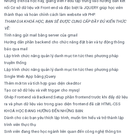
Nhưng ở khoá học này, giảng viên Fedu tập trung vào hướng dẫn kết
nối Cơ sở dữ liệu với Front-end và đặc biệt là JQUERY giúp học viên
thành thạo và hoàn chỉnh cách làm website với PHP.
THAM GIA KHOÁ HỌC, BẠN SẼ ĐƯỢC CUNG CẤP ĐẦY ĐỦ KIẾN THỨC
VỀ:
Tính năng gửi mail bằng server của gmail
Hướng dẫn phần backend cho chức năng đặt bàn và tự động thông
báo qua mail
Lập trình chức năng quản lý danh mục tin tức theo phương pháp
truyền thống
Lập trình chức năng quản lý danh mục tin tức theo phương pháp
Single Web App bằng jQuery
Thêm mới tin và tích hợp giao diện ckeditor
Tạo cơ sở dữ liệu và viết trigger cho mysql
Ghép Frontend và Backend:Setup phần frontend trước khi đẩy dữ liệu
ra và phun dữ liệu vào trong giao diện frontend đã cắt HTML-CSS
KHOÁ HỌC ĐANG HƯỚNG ĐẾN NHỮNG BẠN:
Dành cho các bạn yêu thích lập trình, muốn tìm hiểu và trở thành lập
trình viên thực thụ
Sinh viên đang theo học ngành liên quan đến công nghệ thông tin