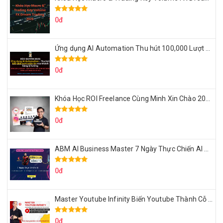
0đ
Ứng dụng AI Automation Thu hút 100,000 Lượt Nhắn Tin Của Khách Hàng Lý Tưởng
0đ
Khóa Học ROI Freelance Cùng Minh Xin Chào 2025
0đ
ABM AI Business Master 7 Ngày Thực Chiến AI Của Đặng Tú
0đ
Master Youtube Infinity Biến Youtube Thành Cỗ Máy Kiếm Tiền Của Bạn
0đ