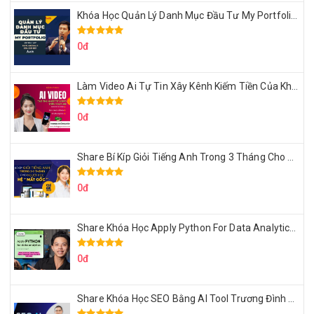
Khóa Học Quản Lý Danh Mục Đầu Tư My Portfolio Của Afa
0đ
Làm Video Ai Tự Tin Xây Kênh Kiếm Tiền Của Khởi Nguyên MMO
0đ
Share Bí Kíp Giỏi Tiếng Anh Trong 3 Tháng Cho Người Học Hệ Mất Gốc
0đ
Share Khóa Học Apply Python For Data Analytics Của Mazhocdata
0đ
Share Khóa Học SEO Bằng AI Tool Trương Đình Nam