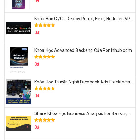
0đ
Khóa Học CI/CD Deploy React, Next, Node lên VPS Dư Thanh Được
0đ
Khóa Học Advanced Backend Của Roninhub.com
0đ
Khóa Học Truyền Nghề Facebook Ads Freelancer 102 Của Quý Tộc
0đ
Share Khóa Học Business Analysis For Banking & Fintech Của Hai Lúa
0đ