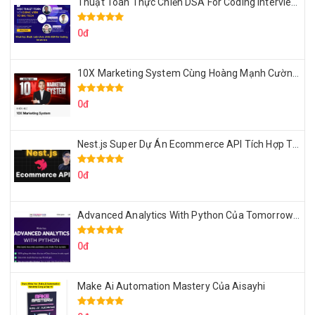
Thuật Toán Thực Chiến DSA For Coding Interview Cùng Fsecourse
0đ
10X Marketing System Cùng Hoàng Mạnh Cường Topmax
0đ
Nest.js Super Dự Án Ecommerce API Tích Hợp Thanh Toán Online
0đ
Advanced Analytics With Python Của Tomorrow Marketers
0đ
Make Ai Automation Mastery Của Aisayhi