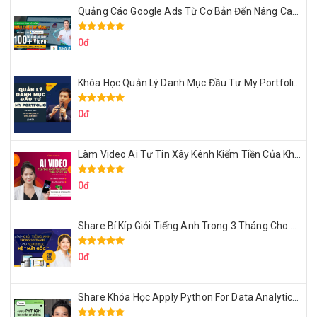
Quảng Cáo Google Ads Từ Cơ Bản Đến Nâng Cao Cùng Tungleads
0đ
Khóa Học Quản Lý Danh Mục Đầu Tư My Portfolio Của Afa
0đ
Làm Video Ai Tự Tin Xây Kênh Kiếm Tiền Của Khởi Nguyên MMO
0đ
Share Bí Kíp Giỏi Tiếng Anh Trong 3 Tháng Cho Người Học Hệ Mất Gốc
0đ
Share Khóa Học Apply Python For Data Analytics Của Mazhocdata