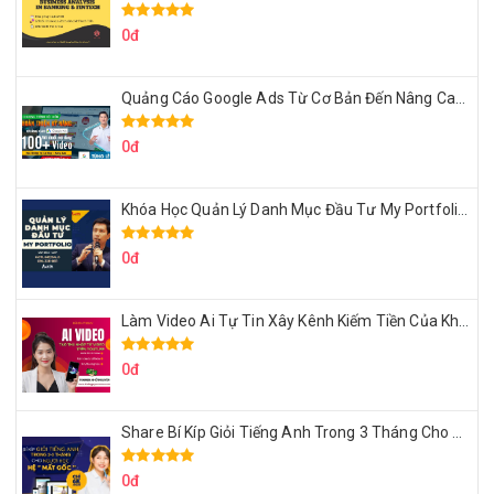
0đ
Quảng Cáo Google Ads Từ Cơ Bản Đến Nâng Cao Cùng Tungleads
0đ
Khóa Học Quản Lý Danh Mục Đầu Tư My Portfolio Của Afa
0đ
Làm Video Ai Tự Tin Xây Kênh Kiếm Tiền Của Khởi Nguyên MMO
0đ
Share Bí Kíp Giỏi Tiếng Anh Trong 3 Tháng Cho Người Học Hệ Mất Gốc
0đ