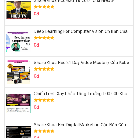
Share Khóa Học Đầu Tư 2024 Của Hieutv
0đ
Deep Learning For Computer Vision Cơ Bản Của Việt Nguyễn Ai
0đ
Share Khóa Học 21 Day Video Mastery Của Kobe
0đ
Chiến Lược Xây Phễu Tăng Trưởng 100.000 Khách Hàng Zalo OA Tự Động
0đ
Share Khóa Học Digital Marketing Căn Bản Của Mr.Long