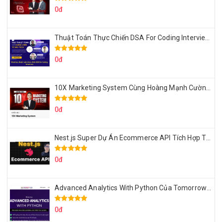
0đ
Thuật Toán Thực Chiến DSA For Coding Interview Cùng Fsecourse
0đ
10X Marketing System Cùng Hoàng Mạnh Cường Topmax
0đ
Nest.js Super Dự Án Ecommerce API Tích Hợp Thanh Toán Online
0đ
Advanced Analytics With Python Của Tomorrow Marketers
0đ