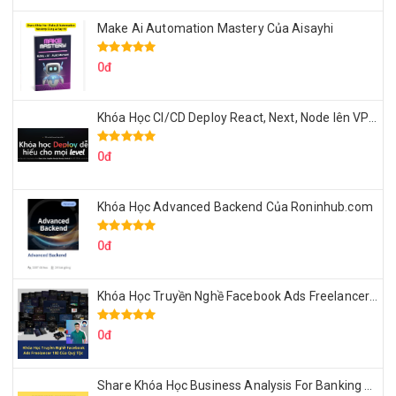
Make Ai Automation Mastery Của Aisayhi
0đ
Khóa Học CI/CD Deploy React, Next, Node lên VPS Dư Thanh Được
0đ
Khóa Học Advanced Backend Của Roninhub.com
0đ
Khóa Học Truyền Nghề Facebook Ads Freelancer 102 Của Quý Tộc
0đ
Share Khóa Học Business Analysis For Banking & Fintech Của Hai Lúa