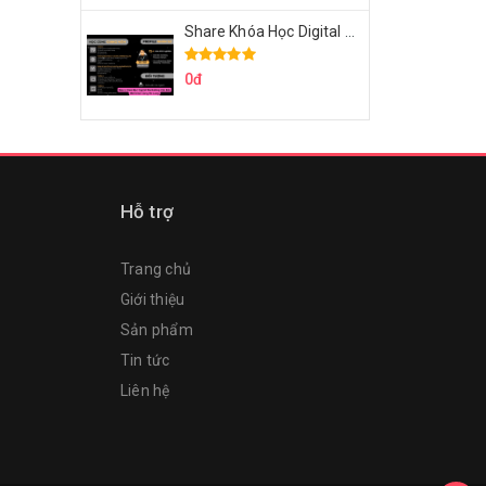
Share Khóa Học Digital Marketing Căn Bản Của Mr.Long
0đ
Hỗ trợ
Trang chủ
Giới thiệu
Sản phẩm
Tin tức
Liên hệ