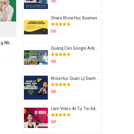
0đ
Share Khóa Học Business Analysis For Banking & Fintech Của Hai Lúa
0đ
Share Khóa học tiếng Nhật N2 Dungmori - Hướng dẫn học JLPT tiếng nhật online
Quảng Cáo Google Ads Từ Cơ Bản Đến Nâng Cao Cùng Tungleads
0đ
Khóa Học Quản Lý Danh Mục Đầu Tư My Portfolio Của Afa
0đ
Làm Video Ai Tự Tin Xây Kênh Kiếm Tiền Của Khởi Nguyên MMO
0đ