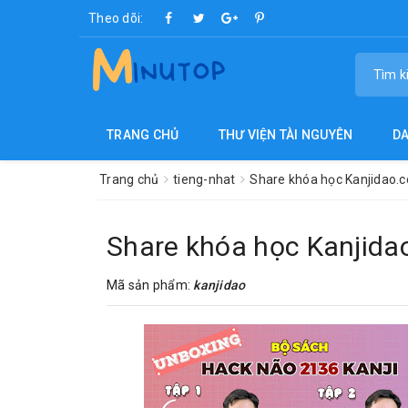
Theo dõi:
TRANG CHỦ
THƯ VIỆN TÀI NGUYÊN
D
Trang chủ
tieng-nhat
Share khóa học Kanjidao.c
Share khóa học Kanjida
Mã sản phẩm:
kanjidao