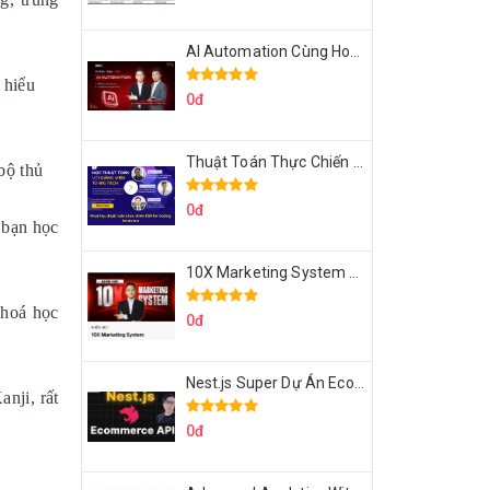
AI Automation Cùng Hoàng Mạnh Cường Topmax
 hiểu
0đ
Thuật Toán Thực Chiến DSA For Coding Interview Cùng Fsecourse
bộ thủ
0đ
 bạn học
10X Marketing System Cùng Hoàng Mạnh Cường Topmax
Khoá học
0đ
Nest.js Super Dự Án Ecommerce API Tích Hợp Thanh Toán Online
nji, rất
0đ