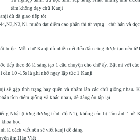
tâm không dạy chữ Kanji
nji dù đã giao tiếp tốt
,N4,N3,N2,N1 muốn đạt điểm cao phần thi từ vựng - chữ hán và đọc
bắt buộc. Mỗi chữ Kanji dù nhiều nét đến đâu cũng được tạo nên từ 
c tiếp theo đó là sáng tạo 1 câu chuyện cho chữ ấy. Bật mí với các
hỉ cần 10 -15s là ghi nhớ ngay lập tức 1 Kanji
ji sẽ gặp tình trạng hay quên và nhầm lẫn các chữ giống nhau. 
hân tích điểm giống và khác nhau, dễ dàng ôn tập lại
ng Nhật (tương đương trình độ N1), không còn bị ''ám ảnh'' bởi Ka
u khoá học.
h là cách viết nên sẽ viết kanji dễ dàng
huyển âm Hán Việt