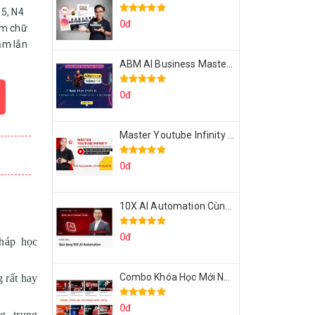
5, N4
0đ
ăm chữ
ầm lẫn
ABM AI Business Master 7 Ngày Thực Chiến AI Của Đặng Tú
0đ
Master Youtube Infinity Biến Youtube Thành Cỗ Máy Kiếm Tiền Của Bạn
0đ
10X AI Automation Cùng Hoàng Mạnh Cường Topmax
0đ
háp học
Combo Khóa Học Mới Nhất Của Hoàng Mạnh Cường
 rất hay
0đ
g, trung