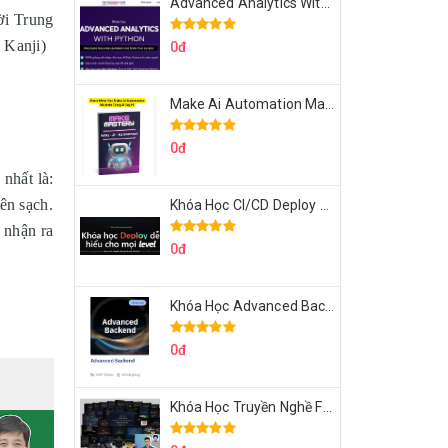
Advanced Analytics With Python Của Tomorrow Marketers
ời Trung
 Kanji)
0đ
Make Ai Automation Mastery Của Aisayhi
0đ
nhất là:
uên sạch.
Khóa Học CI/CD Deploy React, Next, Node lên VPS Dư Thanh Được
 nhận ra
0đ
Khóa Học Advanced Backend Của Roninhub.com
0đ
Khóa Học Truyền Nghề Facebook Ads Freelancer 102 Của Quý Tộc