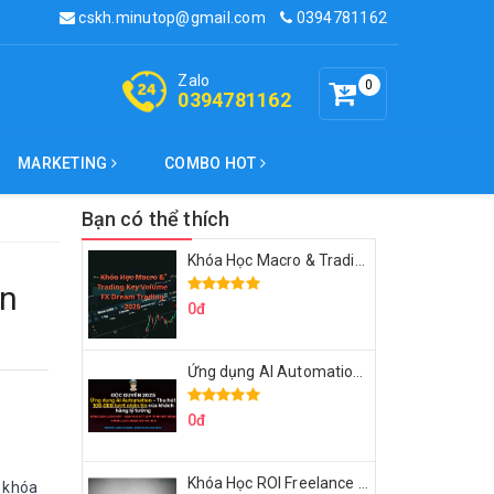
cskh.minutop@gmail.com
0394781162
Zalo
0
0394781162
MARKETING
COMBO HOT
Bạn có thể thích
Khóa Học Macro & Trading Key Volume FX Dream Trading 2025
ện
0đ
Ứng dụng AI Automation Thu hút 100,000 Lượt Nhắn Tin Của Khách Hàng Lý Tưởng
0đ
Khóa Học ROI Freelance Cùng Minh Xin Chào 2025
 khóa