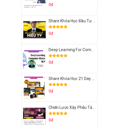
0đ
Share Khóa Học Đầu Tư 2024 Của Hieutv
0đ
Deep Learning For Computer Vision Cơ Bản Của Việt Nguyễn Ai
0đ
Share Khóa Học 21 Day Video Mastery Của Kobe
0đ
Chiến Lược Xây Phễu Tăng Trưởng 100.000 Khách Hàng Zalo OA Tự Động
0đ