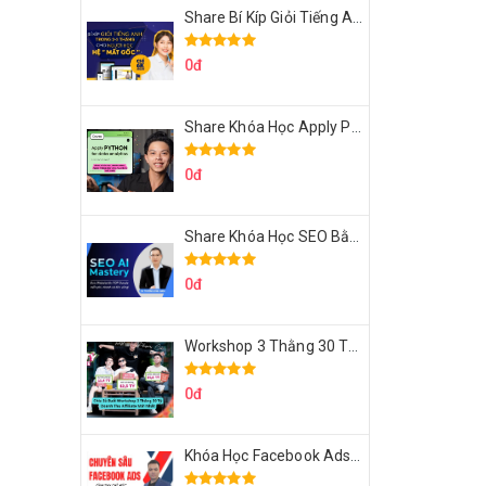
Share Bí Kíp Giỏi Tiếng Anh Trong 3 Tháng Cho Người Học Hệ Mất Gốc
0đ
Share Khóa Học Apply Python For Data Analytics Của Mazhocdata
0đ
Share Khóa Học SEO Bằng AI Tool Trương Đình Nam
0đ
Workshop 3 Thằng 30 Tỷ Doanh Thu Affiliate Tiktok
0đ
Khóa Học Facebook Ads Cầm Tay Chỉ Việc Chuyên Sâu Lê Bá Tùng