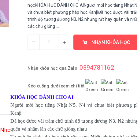
họcKHÓA HỌC DÀNH CHO AINgười mới học tiếng Nhật N
và chưa biết phương pháp học KanjiĐã học được vài tr
trình độ tương đương N3, N2 nhưng rất hay quên và nh
các chữ giống ...
–
+
NHẬN KHÓA HỌC
0394781162
Nhận khóa học qua Zalo:
Kéo xuống dưới xem chi tiết
KHÓA HỌC DÀNH CHO AI
Người mới học tiếng Nhật N5, N4 và chưa biết phương p
Kanji
Đã học được vài trăm chữ trình độ tương đương N3, N2 nhưng
quên và nhầm lẫn các chữ giống nhau
 Nho
Tu nghiệp sinh, du học sinh sắp sang Nhật nhưng nhà trườn