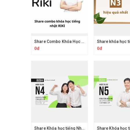
Share Combo Khóa Học Riki Nihongo Tiếng Nhật
0đ
0đ
Share Khóa học tiếng Nhật N4 Dungmori - Hướng dẫn học JLPT tiếng nhật online