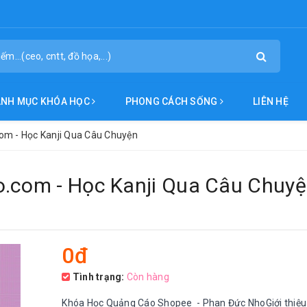
ANH MỤC KHÓA HỌC
PHONG CÁCH SỐNG
LIÊN HỆ
om - Học Kanji Qua Câu Chuyện
o.com - Học Kanji Qua Câu Chuy
0đ
Tình trạng:
Còn hàng
Khóa Học Quảng Cáo Shopee - Phan Đức NhoGiới thiệu