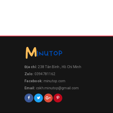
Địa chỉ:
238 Tân Bình , Hồ Chí Minh
Zalo:
0394781162
Facebook:
minutop.com
Email:
cskh.minutop@gmail.com