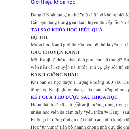
Giới thiệu khóa học
Đang ở Nhật mà gần như ''mù chữ'' vì không biết Ka
Các bạn đang trong giai đoạn luyện thi cấp tốc N5
TẠI SAO KHÓA HỌC HIỆU QUẢ
BỘ THỦ
Muốn học Kanji giỏi thì cần học bộ thủ là yêu cầu 
CÂU CHUYỆN KANJI
Mỗi Kanji sẽ được phân tích gồm các bộ thủ gì? Bướ
viên nếu câu chuyện hài hước, thú vị, gây sốc thì c
KANJI GIỐNG NHAU
Khi bạn đã học được 1 lượng khoảng 500-700 Kan
tổng hợp Kanji giống nhau, chia thành từng nhóm, p
KẾT QUẢ THU ĐƯỢC SAU KHÓA HỌC
Hoàn thành 2136 chữ Kanji thường dùng trong tiế
nhiều học viên đã cảm thấy ''yêu thích Kanji'' sa
Không chỉ dừng ở nhận mặt chữ, cách nhớ kanji chín
Học ''từ vựng'' tiến bộ nhanh chóng nhờ quy tắc c