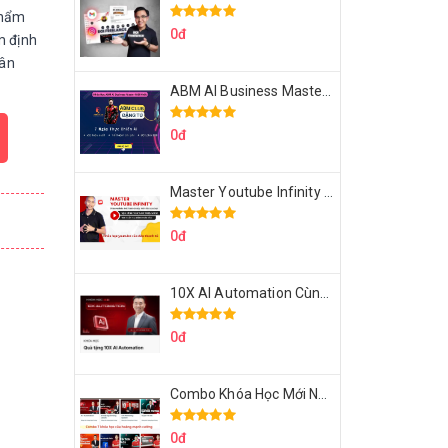
Thẩm
0đ
m định
hân
ABM AI Business Master 7 Ngày Thực Chiến AI Của Đặng Tú
0đ
Master Youtube Infinity Biến Youtube Thành Cỗ Máy Kiếm Tiền Của Bạn
0đ
10X AI Automation Cùng Hoàng Mạnh Cường Topmax
0đ
Combo Khóa Học Mới Nhất Của Hoàng Mạnh Cường
0đ