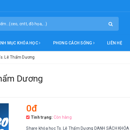
ANH MỤC KHÓA HỌC
PHONG CÁCH SỐNG
LIÊN HỆ
Ts. Lê Thẩm Dương
Thẩm Dương
0đ
Tình trạng:
Còn hàng
Share khóa học Ts. Lê Thẩm Dương DANH SÁCH KHÓA