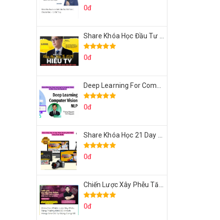
0đ
Share Khóa Học Đầu Tư 2024 Của Hieutv
0đ
Deep Learning For Computer Vision Cơ Bản Của Việt Nguyễn Ai
0đ
Share Khóa Học 21 Day Video Mastery Của Kobe
0đ
Chiến Lược Xây Phễu Tăng Trưởng 100.000 Khách Hàng Zalo OA Tự Động
0đ