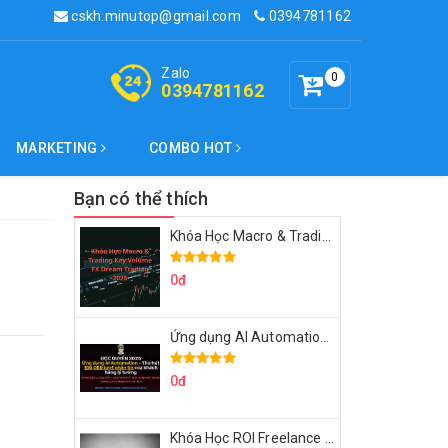
cskh.minutop@gmail.com
0394781162
Zalo
0
0394781162
MARKETING
COMBO HOT
Bạn có thể thích
Khóa Học Macro & Trading Key Volume FX Dream Trading 2025
0đ
Ứng dụng AI Automation Thu hút 100,000 Lượt Nhắn Tin Của Khách Hàng Lý Tưởng
0đ
Khóa Học ROI Freelance Cùng Minh Xin Chào 2025