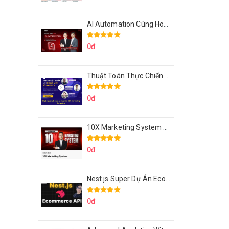
AI Automation Cùng Hoàng Mạnh Cường Topmax
0đ
Thuật Toán Thực Chiến DSA For Coding Interview Cùng Fsecourse
0đ
10X Marketing System Cùng Hoàng Mạnh Cường Topmax
0đ
Nest.js Super Dự Án Ecommerce API Tích Hợp Thanh Toán Online
0đ