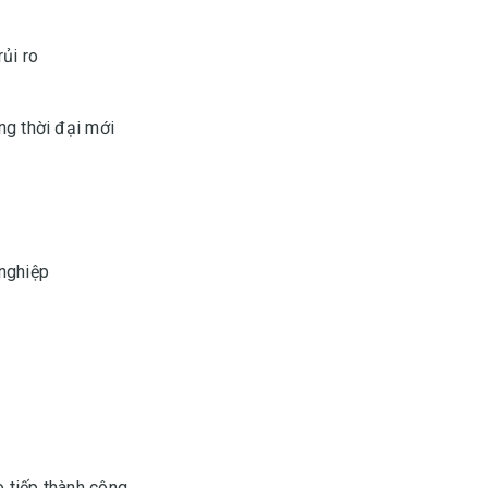
ủi ro
g thời đại mới
nghiệp
o tiếp thành công