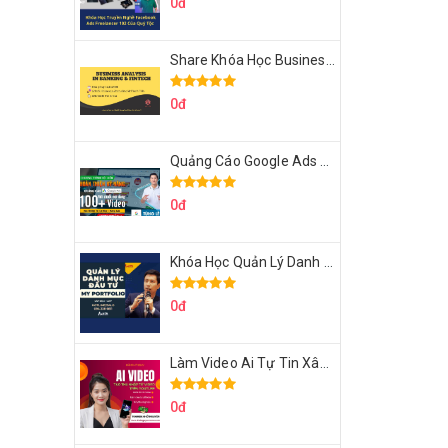
0đ
Share Khóa Học Business Analysis For Banking & Fintech Của Hai Lúa
0đ
Quảng Cáo Google Ads Từ Cơ Bản Đến Nâng Cao Cùng Tungleads
0đ
Khóa Học Quản Lý Danh Mục Đầu Tư My Portfolio Của Afa
0đ
Làm Video Ai Tự Tin Xây Kênh Kiếm Tiền Của Khởi Nguyên MMO
0đ