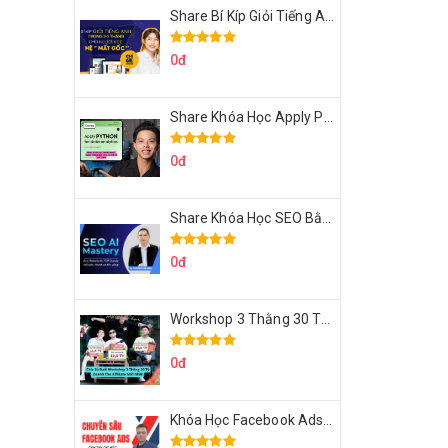
Share Bí Kíp Giỏi Tiếng Anh Trong 3 Tháng Cho Người Học Hệ Mất Gốc
0đ
Share Khóa Học Apply Python For Data Analytics Của Mazhocdata
0đ
Share Khóa Học SEO Bằng AI Tool Trương Đình Nam
0đ
Workshop 3 Thằng 30 Tỷ Doanh Thu Affiliate Tiktok
0đ
Khóa Học Facebook Ads Cầm Tay Chỉ Việc Chuyên Sâu Lê Bá Tùng