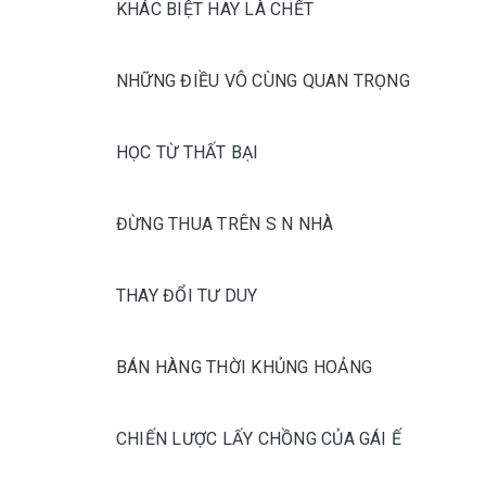
KHÁC BIỆT HAY LÀ CHẾT
NHỮNG ĐIỀU VÔ CÙNG QUAN TRỌNG
HỌC TỪ THẤT BẠI
ĐỪNG THUA TRÊN S N NHÀ
THAY ĐỔI TƯ DUY
BÁN HÀNG THỜI KHỦNG HOẢNG
CHIẾN LƯỢC LẤY CHỒNG CỦA GÁI Ế