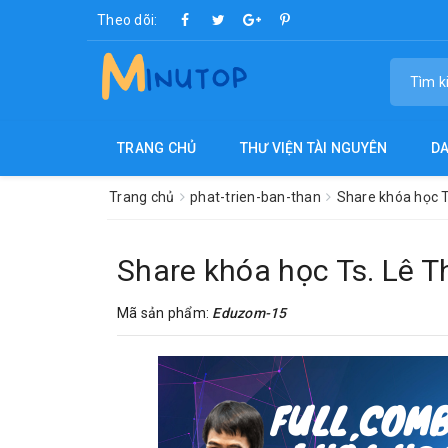
Theo dõi:
TRANG CHỦ
THƯ VIỆN TÀI NGUYÊN
D
Trang chủ
phat-trien-ban-than
Share khóa học 
Share khóa học Ts. Lê 
Mã sản phẩm:
Eduzom-15