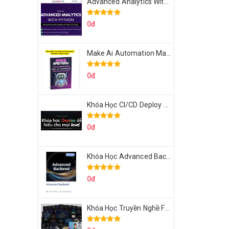
Advanced Analytics With Python Của Tomorrow Marketers
0đ
Make Ai Automation Mastery Của Aisayhi
0đ
Khóa Học CI/CD Deploy React, Next, Node lên VPS Dư Thanh Được
0đ
Khóa Học Advanced Backend Của Roninhub.com
0đ
Khóa Học Truyền Nghề Facebook Ads Freelancer 102 Của Quý Tộc