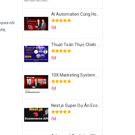
AI Automation Cùng Hoàng Mạnh Cường Topmax
opee nổi
0đ
ghệ,
Thuật Toán Thực Chiến DSA For Coding Interview Cùng Fsecourse
0đ
10X Marketing System Cùng Hoàng Mạnh Cường Topmax
0đ
Nest.js Super Dự Án Ecommerce API Tích Hợp Thanh Toán Online
0đ