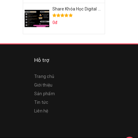
Share Khóa Học Digital Marketing Căn Bản Của Mr.Long
0đ
Hỗ trợ
Trang chủ
Giới thiệu
Sản phẩm
Tin tức
Liên hệ