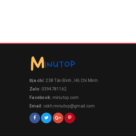
Địa chỉ:
238 Tân Bình , Hồ Chí Minh
Zalo:
0394781162
Facebook:
minutop.com
Email:
cskh.minutop@gmail.com