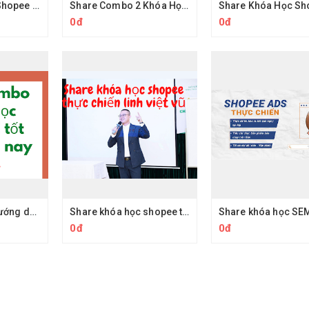
Kinh Doanh Sàn Shopee Max Chuyên Sâu A-Z
Share Combo 2 Khóa Học Quảng Cáo Tiktokshop Của Phan Đức Nho Kinhdoanh7ngay
0đ
0đ
Top 5 khóa học hướng dẫn kinh doanh trên shopee tốt nhất hiện nay - Share combo khóa học kinh doanh trên sàn thương mại điện tử
Share khóa học shopee thực chiến 100 đơn/ngày của học viện shopee Vũ Việt Linh
0đ
0đ