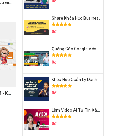
0đ
Share Khóa Học Shopee Mastermind - Kinh Doanh Shopee Bài Bản Từ Gốc Rễ Của Thành Vũ
Share Khóa Học Business Analysis For Banking & Fintech Của Hai Lúa
0đ
Quảng Cáo Google Ads Từ Cơ Bản Đến Nâng Cao Cùng Tungleads
0đ
Khóa Học Quản Lý Danh Mục Đầu Tư My Portfolio Của Afa
0đ
Share khóa học SEM - Khóa học shopee elite merchant - Đào tạo chuyên sâu cho nhà bán hàng shopee của DC GROUP
Làm Video Ai Tự Tin Xây Kênh Kiếm Tiền Của Khởi Nguyên MMO
0đ