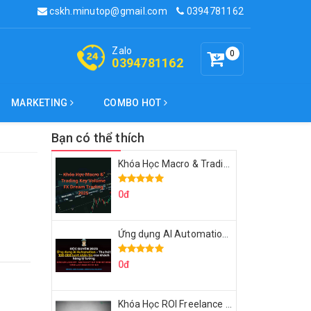
cskh.minutop@gmail.com
0394781162
Zalo
0
0394781162
MARKETING
COMBO HOT
Bạn có thể thích
Khóa Học Macro & Trading Key Volume FX Dream Trading 2025
0đ
Ứng dụng AI Automation Thu hút 100,000 Lượt Nhắn Tin Của Khách Hàng Lý Tưởng
0đ
Khóa Học ROI Freelance Cùng Minh Xin Chào 2025