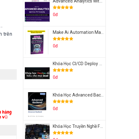
Advanced Analytics With Python Của Tomorrow Marketers
0đ
,…
Make Ai Automation Mastery Của Aisayhi
h trên
0đ
Khóa Học CI/CD Deploy React, Next, Node lên VPS Dư Thanh Được
0đ
Khóa Học Advanced Backend Của Roninhub.com
0đ
Khóa Học Truyền Nghề Facebook Ads Freelancer 102 Của Quý Tộc