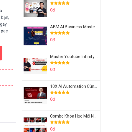
0đ
và
 bạn,
ngay
ABM AI Business Master 7 Ngày Thực Chiến AI Của Đặng Tú
opee
0đ
Master Youtube Infinity Biến Youtube Thành Cỗ Máy Kiếm Tiền Của Bạn
0đ
10X AI Automation Cùng Hoàng Mạnh Cường Topmax
0đ
Combo Khóa Học Mới Nhất Của Hoàng Mạnh Cường
0đ