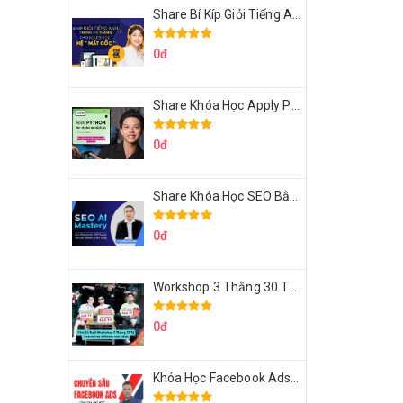
Share Bí Kíp Giỏi Tiếng Anh Trong 3 Tháng Cho Người Học Hệ Mất Gốc
0đ
Share Khóa Học Apply Python For Data Analytics Của Mazhocdata
0đ
Share Khóa Học SEO Bằng AI Tool Trương Đình Nam
0đ
Workshop 3 Thằng 30 Tỷ Doanh Thu Affiliate Tiktok
0đ
Khóa Học Facebook Ads Cầm Tay Chỉ Việc Chuyên Sâu Lê Bá Tùng