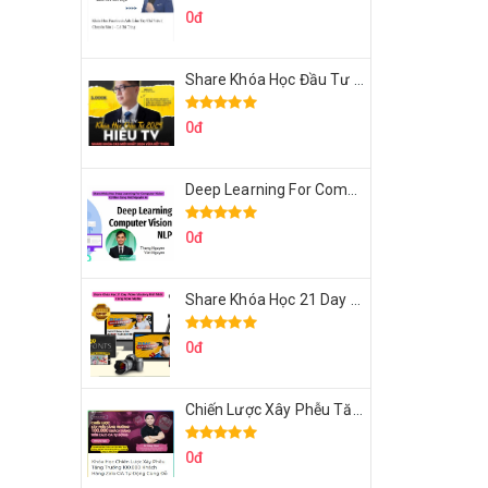
0đ
Share Khóa Học Đầu Tư 2024 Của Hieutv
0đ
Deep Learning For Computer Vision Cơ Bản Của Việt Nguyễn Ai
0đ
Share Khóa Học 21 Day Video Mastery Của Kobe
0đ
Chiến Lược Xây Phễu Tăng Trưởng 100.000 Khách Hàng Zalo OA Tự Động
0đ