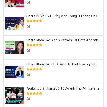
0đ
Share Bí Kíp Giỏi Tiếng Anh Trong 3 Tháng Cho Người Học Hệ Mất Gốc
0đ
Share Khóa Học Apply Python For Data Analytics Của Mazhocdata
0đ
Share Khóa Học SEO Bằng AI Tool Trương Đình Nam
0đ
Workshop 3 Thằng 30 Tỷ Doanh Thu Affiliate Tiktok
0đ