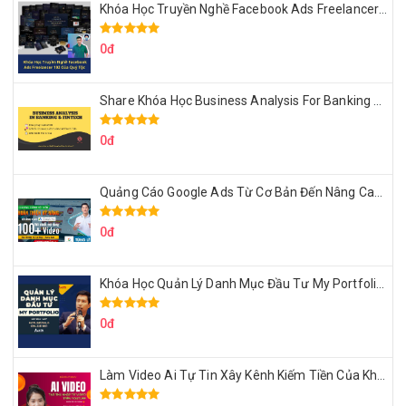
Khóa Học Truyền Nghề Facebook Ads Freelancer 102 Của Quý Tộc
0đ
Share Khóa Học Business Analysis For Banking & Fintech Của Hai Lúa
0đ
Quảng Cáo Google Ads Từ Cơ Bản Đến Nâng Cao Cùng Tungleads
0đ
Khóa Học Quản Lý Danh Mục Đầu Tư My Portfolio Của Afa
0đ
Làm Video Ai Tự Tin Xây Kênh Kiếm Tiền Của Khởi Nguyên MMO