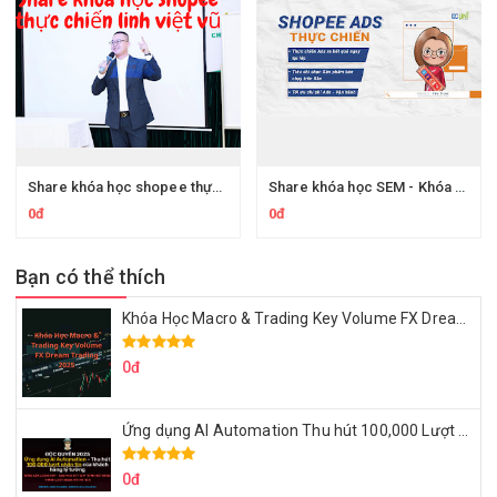
Share khóa học shopee thực chiến 100 đơn/ngày của học viện shopee Vũ Việt Linh
Share khóa học SEM - Khóa học shopee elite merchant - Đào tạo chuyên sâu cho nhà bán hàng shopee của DC GROUP
0đ
0đ
Bạn có thể thích
Khóa Học Macro & Trading Key Volume FX Dream Trading 2025
0đ
Ứng dụng AI Automation Thu hút 100,000 Lượt Nhắn Tin Của Khách Hàng Lý Tưởng
0đ