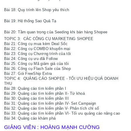
Bài 18: Quy trình lên Shop yêu thích

Bài 19: Hệ thống Sao Quả Tạ

Bài 20: Tầm quan trọng của Seeding khi bán hàng Shopee
TOPIC 3:  CÁC CÔNG CỤ MARKETING SHOPEE
Bài 21: Công cụ mua kèm Deal Sốc
Bài 22: Công cụ COMBO khuyến mại
Bài 23: Công cụ Chương trình của tôi
Bài 24: Công cụ ưu đãi Follow
Bài 25: Công cụ Mã giảm giá của tôi
Bài 26: Công cụ Flash Sale của Shop
Bài 27: Gói FreeShip Extra
TOPIC 4:  QUẢNG CÁO SHOPEE - TỐI ƯU HIỆU QUẢ DOANH 
THU
Bài 28: Quảng cáo tìm kiếm phần I
Bài 29: Quảng cáo tìm kiếm phần II- Từ khoá
Bài 30: Quảng cáo tìm kiếm phần III
Bài 31: Quảng cáo tìm kiếm phần IV- Set Campaign
Bài 32: Quảng cáo tìm kiếm phần V- Phân tích chỉ số
Bài 33: Quảng cáo tìm kiếm phần VI- Tối ưu quảng cáo nâng cao
Bài 34: Quảng cáo khám phá
GIẢNG VIÊN : HOÀNG MẠNH CƯỜNG