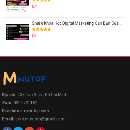
0đ
Share Khóa Học Digital Marketing Căn Bản Của Mr.Long
0đ
Địa chỉ:
238 Tân Bình , Hồ Chí Minh
Zalo:
0394781162
Facebook:
minutop.com
Email:
cskh.minutop@gmail.com