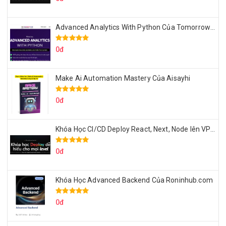
Advanced Analytics With Python Của Tomorrow Marketers
0đ
Make Ai Automation Mastery Của Aisayhi
0đ
Khóa Học CI/CD Deploy React, Next, Node lên VPS Dư Thanh Được
0đ
Khóa Học Advanced Backend Của Roninhub.com
0đ