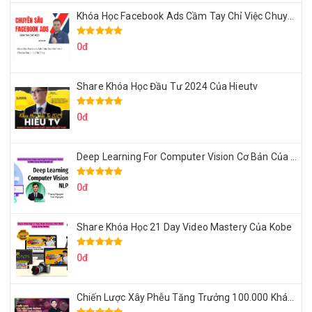
Khóa Học Facebook Ads Cầm Tay Chỉ Việc Chuyên Sâu Lê Bá Tùng
0đ
Share Khóa Học Đầu Tư 2024 Của Hieutv
0đ
Deep Learning For Computer Vision Cơ Bản Của Việt Nguyễn Ai
0đ
Share Khóa Học 21 Day Video Mastery Của Kobe
0đ
Chiến Lược Xây Phễu Tăng Trưởng 100.000 Khách Hàng Zalo OA Tự Động