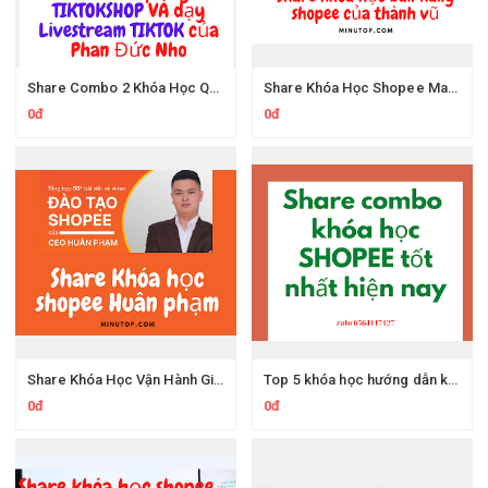
Share Combo 2 Khóa Học Quảng Cáo Tiktokshop Của Phan Đức Nho Kinhdoanh7ngay
Share Khóa Học Shopee Mastermind - Kinh Doanh Shopee Bài Bản Từ Gốc Rễ Của Thành Vũ
0đ
0đ
Share Khóa Học Vận Hành Gian Hàng Master Shopee Của Huân Phạm Lameco
Top 5 khóa học hướng dẫn kinh doanh trên shopee tốt nhất hiện nay - Share combo khóa học kinh doanh trên sàn thương mại điện tử
0đ
0đ