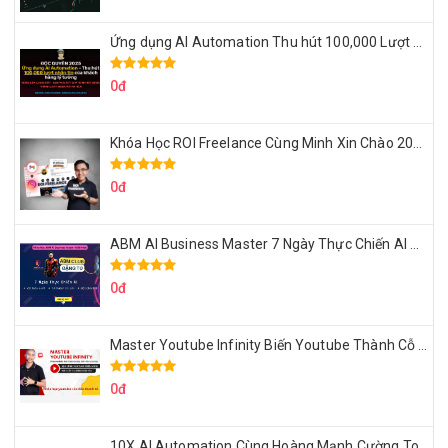
Ứng dụng AI Automation Thu hút 100,000 Lượt Nhắn Tin Của Khách Hàng Lý Tưởng
0đ
Khóa Học ROI Freelance Cùng Minh Xin Chào 2025
0đ
ABM AI Business Master 7 Ngày Thực Chiến AI Của Đặng Tú
0đ
Master Youtube Infinity Biến Youtube Thành Cỗ Máy Kiếm Tiền Của Bạn
0đ
10X AI Automation Cùng Hoàng Mạnh Cường Topmax