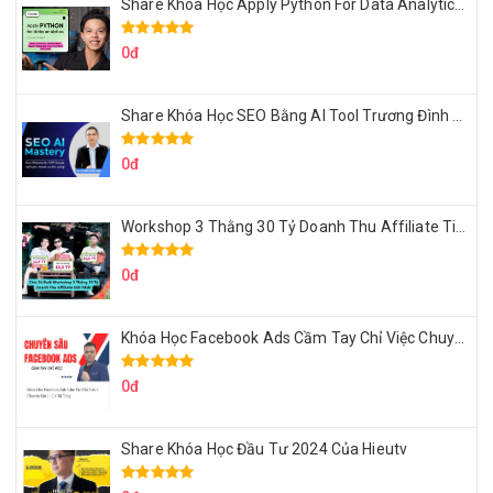
Share Khóa Học Apply Python For Data Analytics Của Mazhocdata
0đ
Share Khóa Học SEO Bằng AI Tool Trương Đình Nam
0đ
Workshop 3 Thằng 30 Tỷ Doanh Thu Affiliate Tiktok
0đ
Khóa Học Facebook Ads Cầm Tay Chỉ Việc Chuyên Sâu Lê Bá Tùng
0đ
Share Khóa Học Đầu Tư 2024 Của Hieutv