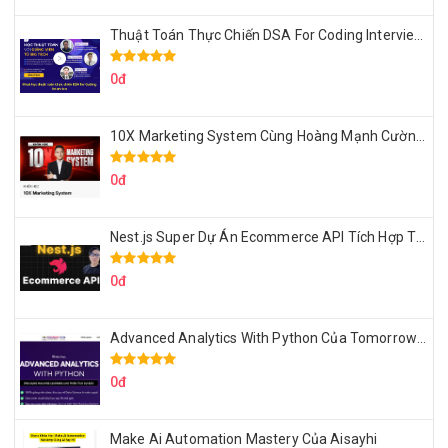
Thuật Toán Thực Chiến DSA For Coding Interview Cùng Fsecourse
0đ
10X Marketing System Cùng Hoàng Mạnh Cường Topmax
0đ
Nest.js Super Dự Án Ecommerce API Tích Hợp Thanh Toán Online
0đ
Advanced Analytics With Python Của Tomorrow Marketers
0đ
Make Ai Automation Mastery Của Aisayhi