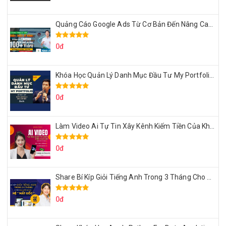
Quảng Cáo Google Ads Từ Cơ Bản Đến Nâng Cao Cùng Tungleads
0đ
Khóa Học Quản Lý Danh Mục Đầu Tư My Portfolio Của Afa
0đ
Làm Video Ai Tự Tin Xây Kênh Kiếm Tiền Của Khởi Nguyên MMO
0đ
Share Bí Kíp Giỏi Tiếng Anh Trong 3 Tháng Cho Người Học Hệ Mất Gốc
0đ