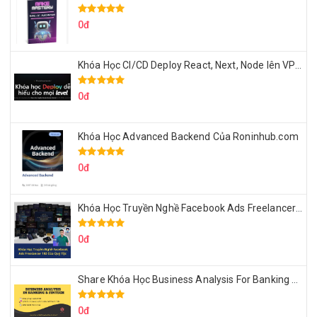
0đ
Khóa Học CI/CD Deploy React, Next, Node lên VPS Dư Thanh Được
0đ
Khóa Học Advanced Backend Của Roninhub.com
0đ
Khóa Học Truyền Nghề Facebook Ads Freelancer 102 Của Quý Tộc
0đ
Share Khóa Học Business Analysis For Banking & Fintech Của Hai Lúa
0đ