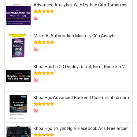
Advanced Analytics With Python Của Tomorrow Marketers
0đ
Make Ai Automation Mastery Của Aisayhi
0đ
Khóa Học CI/CD Deploy React, Next, Node lên VPS Dư Thanh Được
0đ
Khóa Học Advanced Backend Của Roninhub.com
0đ
Khóa Học Truyền Nghề Facebook Ads Freelancer 102 Của Quý Tộc