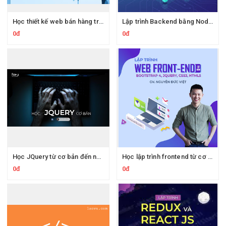
Học thiết kế web bán hàng trong 3 ngày cho người không chuyên
Lập trình Backend bằng Node JS, MongoDB, Mongoose, và PostgreSQL
0đ
0đ
Học JQuery từ cơ bản đến nâng cao
Học lập trình frontend từ cơ bản Bootstrap 4, Jquery, CSS3, HTML5 Học toàn bộ kiến thức về CSS3, HTML5
0đ
0đ