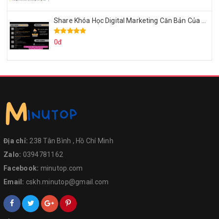
Share Khóa Học Digital Marketing Căn Bản Của Mr.Long
0đ
Địa chỉ:
238 Tân Bình , Hồ Chí Minh
Zalo:
0394781162
Facebook:
minutop.com
Email:
cskh.minutop@gmail.com