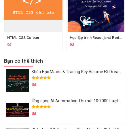
HTML CSS Cơ bản
Học lập trình React js và Redux từ đầu, tạo ứng dụng fullstack với Node JS + React
0đ
0đ
Bạn có thể thích
Khóa Học Macro & Trading Key Volume FX Dream Trading 2025
0đ
Ứng dụng AI Automation Thu hút 100,000 Lượt Nhắn Tin Của Khách Hàng Lý Tưởng
0đ