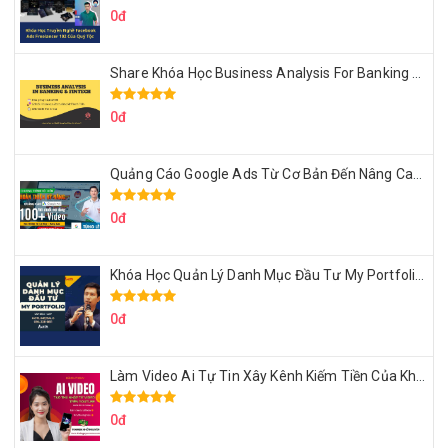
0đ
Share Khóa Học Business Analysis For Banking & Fintech Của Hai Lúa
0đ
Quảng Cáo Google Ads Từ Cơ Bản Đến Nâng Cao Cùng Tungleads
0đ
Khóa Học Quản Lý Danh Mục Đầu Tư My Portfolio Của Afa
0đ
Làm Video Ai Tự Tin Xây Kênh Kiếm Tiền Của Khởi Nguyên MMO
0đ