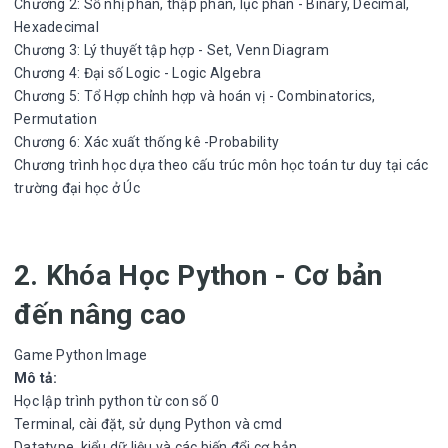
Chương 2: Số nhị phân, thập phân, lục phân - Binary, Decimal,
Hexadecimal
Chương 3: Lý thuyết tập hợp - Set, Venn Diagram
Chương 4: Đại số Logic - Logic Algebra
Chương 5: Tổ Hợp chỉnh hợp và hoán vị - Combinatorics,
Permutation
Chương 6: Xác xuất thống kê -Probability
Chương trình học dựa theo cấu trúc môn học toán tư duy tại các
trường đại học ở Úc
2. Khóa Học Python - Cơ bản
đến nâng cao
Game Python Image
Mô tả:
Học lập trình python từ con số 0
Terminal, cài đặt, sử dụng Python và cmd
Datatype, kiểu dữ liệu và các biến đổi cơ bản