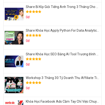
Share Bí Kíp Giỏi Tiếng Anh Trong 3 Tháng Cho Người Học Hệ Mất Gốc
0đ
Share Khóa Học Apply Python For Data Analytics Của Mazhocdata
0đ
Share Khóa Học SEO Bằng AI Tool Trương Đình Nam
0đ
Workshop 3 Thằng 30 Tỷ Doanh Thu Affiliate Tiktok
0đ
Khóa Học Facebook Ads Cầm Tay Chỉ Việc Chuyên Sâu Lê Bá Tùng