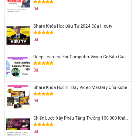
0đ
Share Khóa Học Đầu Tư 2024 Của Hieutv
0đ
Deep Learning For Computer Vision Cơ Bản Của Việt Nguyễn Ai
0đ
Share Khóa Học 21 Day Video Mastery Của Kobe
0đ
Chiến Lược Xây Phễu Tăng Trưởng 100.000 Khách Hàng Zalo OA Tự Động
0đ