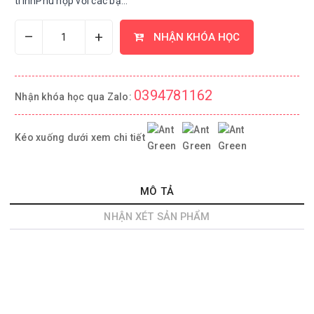
trìnhPhù hợp với các bạ...
–
+
NHẬN KHÓA HỌC
0394781162
Nhận khóa học qua Zalo:
Kéo xuống dưới xem chi tiết
MÔ TẢ
NHẬN XÉT SẢN PHẨM