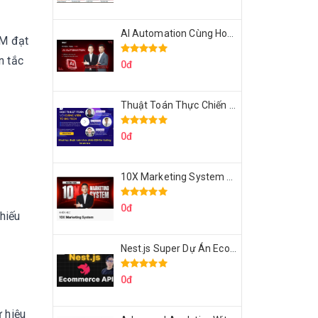
AI Automation Cùng Hoàng Mạnh Cường Topmax
IM đạt
n tắc
0đ
Thuật Toán Thực Chiến DSA For Coding Interview Cùng Fsecourse
0đ
10X Marketing System Cùng Hoàng Mạnh Cường Topmax
0đ
hiếu
Nest.js Super Dự Án Ecommerce API Tích Hợp Thanh Toán Online
0đ
 hiệu