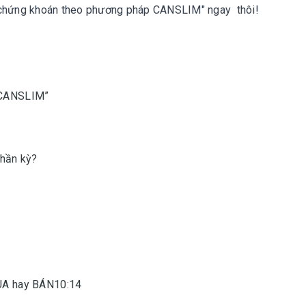
ư chứng khoán theo phương pháp CANSLIM" ngay thôi!
p CANSLIM”
thần kỳ?
2
3
MUA hay BÁN10:14