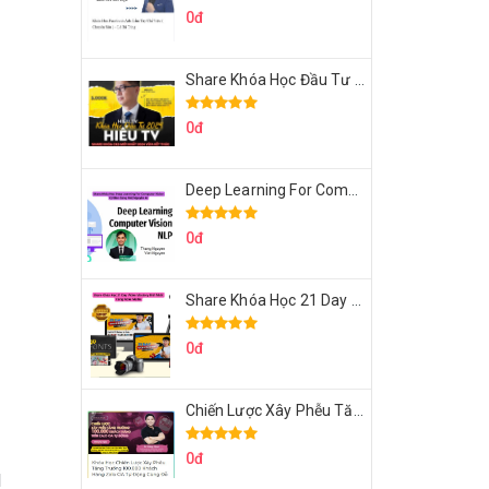
0đ
Share Khóa Học Đầu Tư 2024 Của Hieutv
0đ
Deep Learning For Computer Vision Cơ Bản Của Việt Nguyễn Ai
0đ
Share Khóa Học 21 Day Video Mastery Của Kobe
0đ
Chiến Lược Xây Phễu Tăng Trưởng 100.000 Khách Hàng Zalo OA Tự Động
0đ
1