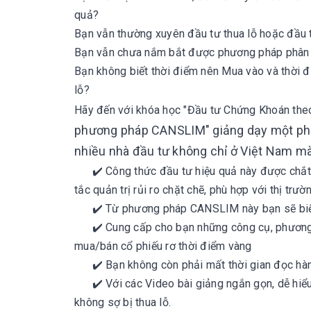
quả?
Bạn vẫn thường xuyên đầu tư thua lỗ hoặc đầu 
Bạn vẫn chưa nắm bắt được phương pháp phân t
Bạn không biết thời điểm nên Mua vào và thời đ
lỗ?
Hãy đến với khóa học "Đầu tư Chứng Khoán th
phương pháp CANSLIM" giảng dạy một phư
nhiều nhà đầu tư không chỉ ở Việt Nam mà 
✔️ Công thức đầu tư hiệu quả này được chắt l
tắc quản trị rủi ro chặt chẽ, phù hợp với thị 
✔️ Từ phương pháp CANSLIM này bạn sẽ biết c
✔️ Cung cấp cho bạn những công cụ, phương ph
mua/bán cổ phiếu rơ thời điểm vàng
✔️ Bạn không còn phải mất thời gian đọc hàng 
✔️ Với các Video bài giảng ngắn gọn, dễ hiểu,
không sợ bị thua lỗ.