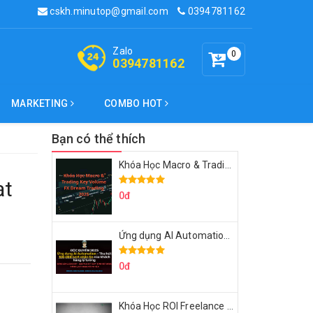
cskh.minutop@gmail.com
0394781162
Zalo
0
0394781162
MARKETING
COMBO HOT
Bạn có thể thích
Khóa Học Macro & Trading Key Volume FX Dream Trading 2025
ạt
0đ
Ứng dụng AI Automation Thu hút 100,000 Lượt Nhắn Tin Của Khách Hàng Lý Tưởng
0đ
Khóa Học ROI Freelance Cùng Minh Xin Chào 2025