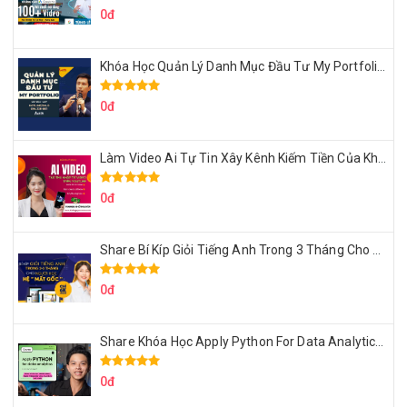
0đ
Khóa Học Quản Lý Danh Mục Đầu Tư My Portfolio Của Afa
0đ
Làm Video Ai Tự Tin Xây Kênh Kiếm Tiền Của Khởi Nguyên MMO
0đ
Share Bí Kíp Giỏi Tiếng Anh Trong 3 Tháng Cho Người Học Hệ Mất Gốc
0đ
Share Khóa Học Apply Python For Data Analytics Của Mazhocdata
0đ