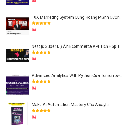
0đ
10X Marketing System Cùng Hoàng Mạnh Cường Topmax
0đ
Nest.js Super Dự Án Ecommerce API Tích Hợp Thanh Toán Online
0đ
Advanced Analytics With Python Của Tomorrow Marketers
0đ
Make Ai Automation Mastery Của Aisayhi
0đ