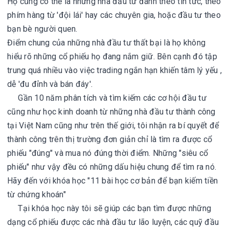
Họ cũng có thể là những nhà đầu tư đánh theo tin tức, theo
phím hàng từ 'đội lái' hay các chuyên gia, hoặc đầu tư theo
bạn bè người quen.
Điểm chung của những nhà đầu tư thất bại là họ không
hiểu rõ những cổ phiếu họ đang nắm giữ. Bên cạnh đó tập
trung quá nhiều vào việc trading ngắn hạn khiến tâm lý yếu ,
dễ 'đu đỉnh và bán đáy'.
Gần 10 năm phân tích và tìm kiếm các cơ hội đầu tư
cũng như học kinh doanh từ những nhà đầu tư thành công
tại Việt Nam cũng như trên thế giới, tôi nhận ra bí quyết để
thành công trên thị trường đơn giản chỉ là tìm ra được cổ
phiếu "đúng" và mua nó đúng thời điểm. Những "siêu cổ
phiếu" như vậy đều có những dấu hiệu chung để tìm ra nó.
Hãy đến với khóa học "11 bài học cơ bản để bạn kiếm tiền
từ chứng khoán"
Tại khóa học này tôi sẽ giúp các bạn tìm được những
dạng cổ phiếu được các nhà đầu tư lão luyện, các quỹ đầu