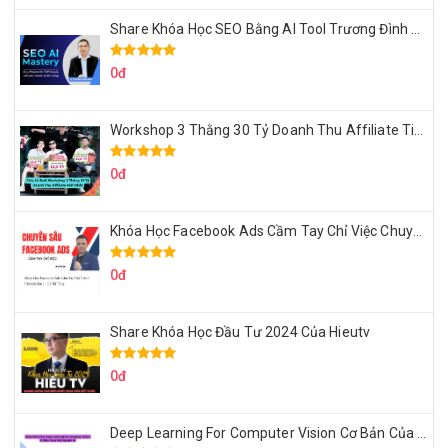
Share Khóa Học SEO Bằng AI Tool Trương Đình Nam
0đ
Workshop 3 Thằng 30 Tỷ Doanh Thu Affiliate Tiktok
0đ
Khóa Học Facebook Ads Cầm Tay Chỉ Việc Chuyên Sâu Lê Bá Tùng
0đ
Share Khóa Học Đầu Tư 2024 Của Hieutv
0đ
Deep Learning For Computer Vision Cơ Bản Của Việt Nguyễn Ai