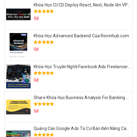
Khóa Học CI/CD Deploy React, Next, Node lên VPS Dư Thanh Được
0đ
Khóa Học Advanced Backend Của Roninhub.com
0đ
Khóa Học Truyền Nghề Facebook Ads Freelancer 102 Của Quý Tộc
0đ
Share Khóa Học Business Analysis For Banking & Fintech Của Hai Lúa
0đ
Quảng Cáo Google Ads Từ Cơ Bản Đến Nâng Cao Cùng Tungleads