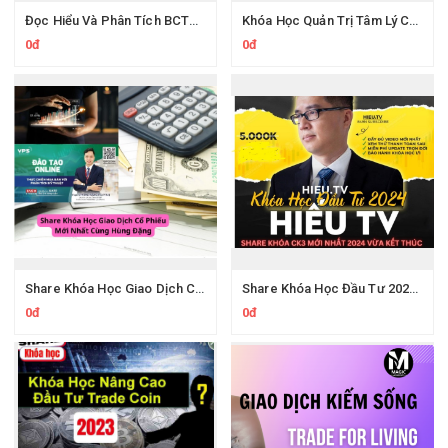
Đọc Hiểu Và Phân Tích BCTC Ngân Hàng Cùng Wichart Ngọc Báu
Khóa Học Quản Trị Tâm Lý Chứng Khoán Da Vinci Academy
0đ
0đ
Share Khóa Học Giao Dịch Cổ Phiếu Của Hùng Đặng Mới Nhất
Share Khóa Học Đầu Tư 2024 Của Hieutv
0đ
0đ