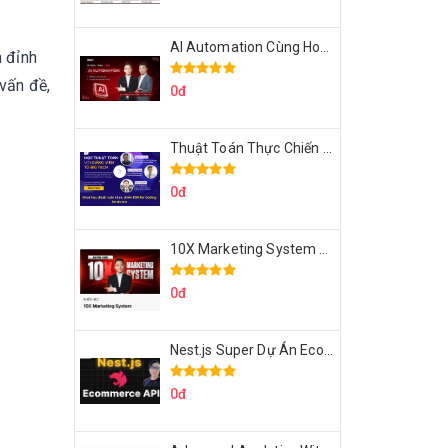
AI Automation Cùng Hoàng Mạnh Cường Topmax
n đỉnh
vấn đề,
0đ
Thuật Toán Thực Chiến DSA For Coding Interview Cùng Fsecourse
0đ
10X Marketing System Cùng Hoàng Mạnh Cường Topmax
0đ
Nest.js Super Dự Án Ecommerce API Tích Hợp Thanh Toán Online
0đ