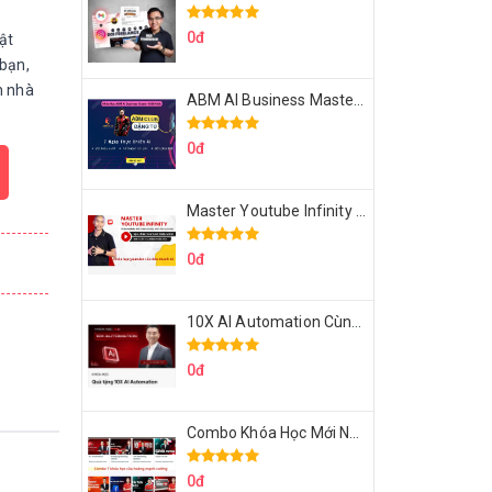
0đ
ật
bạn,
h nhà
ABM AI Business Master 7 Ngày Thực Chiến AI Của Đặng Tú
0đ
Master Youtube Infinity Biến Youtube Thành Cỗ Máy Kiếm Tiền Của Bạn
0đ
10X AI Automation Cùng Hoàng Mạnh Cường Topmax
0đ
Combo Khóa Học Mới Nhất Của Hoàng Mạnh Cường
0đ