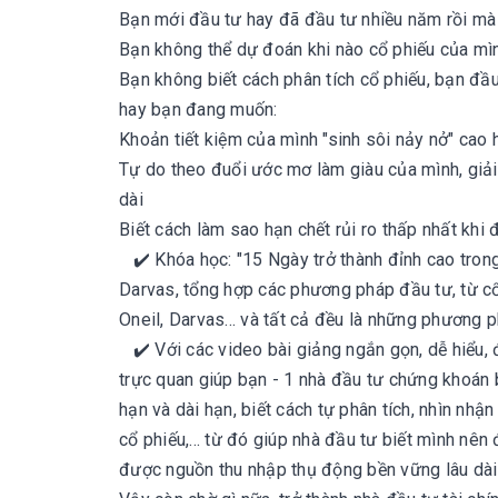
Bạn mới đầu tư hay đã đầu tư nhiều năm rồi mà 
Bạn không thể dự đoán khi nào cổ phiếu của mì
Bạn không biết cách phân tích cổ phiếu, bạn đầu 
hay bạn đang muốn:
Khoản tiết kiệm của mình "sinh sôi nảy nở" cao 
Tự do theo đuổi ước mơ làm giàu của mình, giải 
dài
Biết cách làm sao hạn chết rủi ro thấp nhất khi 
✔️ Khóa học: "15 Ngày trở thành đỉnh cao tron
Darvas, tổng hợp các phương pháp đầu tư, từ cổ 
Oneil, Darvas... và tất cả đều là những phương 
✔️ Với các video bài giảng ngắn gọn, dễ hiểu, đ
trực quan giúp bạn - 1 nhà đầu tư chứng khoán b
hạn và dài hạn, biết cách tự phân tích, nhìn nhậ
cổ phiếu,... từ đó giúp nhà đầu tư biết mình nên
được nguồn thu nhập thụ động bền vững lâu dài