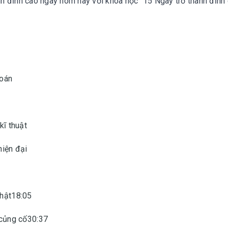
ính đỉnh cao ngay hôm nay với khóa học "15 Ngày trở thành đỉnh
hoán
kĩ thuật
hiện đại
Nhật18:05
 củng cố30:37