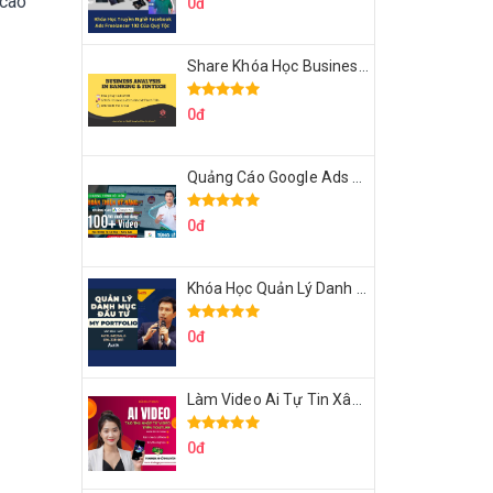
 cao
0đ
Share Khóa Học Business Analysis For Banking & Fintech Của Hai Lúa
0đ
Quảng Cáo Google Ads Từ Cơ Bản Đến Nâng Cao Cùng Tungleads
0đ
Khóa Học Quản Lý Danh Mục Đầu Tư My Portfolio Của Afa
0đ
Làm Video Ai Tự Tin Xây Kênh Kiếm Tiền Của Khởi Nguyên MMO
0đ