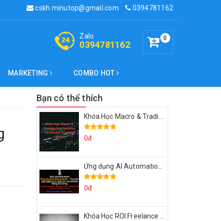
cskh.minutop@gmail.com
0394781162
Zalo
0
0394781162
MARKETING
COMBO HOT
Bạn có thể thích
Khóa Học Macro & Trading Key Volume FX Dream Trading 2025
g
0đ
Ứng dụng AI Automation Thu hút 100,000 Lượt Nhắn Tin Của Khách Hàng Lý Tưởng
0đ
Khóa Học ROI Freelance Cùng Minh Xin Chào 2025