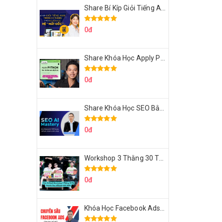
Share Bí Kíp Giỏi Tiếng Anh Trong 3 Tháng Cho Người Học Hệ Mất Gốc
0đ
Share Khóa Học Apply Python For Data Analytics Của Mazhocdata
0đ
Share Khóa Học SEO Bằng AI Tool Trương Đình Nam
0đ
Workshop 3 Thằng 30 Tỷ Doanh Thu Affiliate Tiktok
0đ
Khóa Học Facebook Ads Cầm Tay Chỉ Việc Chuyên Sâu Lê Bá Tùng