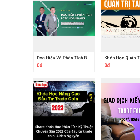
Đọc Hiểu Và Phân Tích BCTC Ngân Hàng Cùng Wichart Ngọc Báu
0đ
0đ