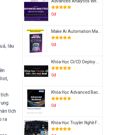
Advanced Analytics With Python Của Tomorrow Marketers
0đ
Make Ai Automation Mastery Của Aisayhi
0đ
uả, lâu
Khóa Học CI/CD Deploy React, Next, Node lên VPS Dư Thanh Được
yền
0đ
iot,
Khóa Học Advanced Backend Của Roninhub.com
tích
rung
0đ
hân tích
o ra
Khóa Học Truyền Nghề Facebook Ads Freelancer 102 Của Quý Tộc