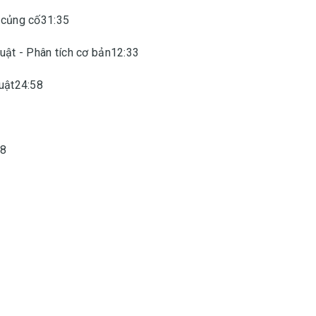
- củng cố31:35
huật - Phân tích cơ bản12:33
huật24:58
28