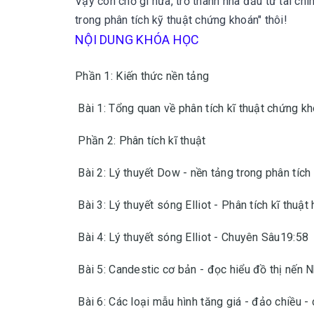
Vậy còn chờ gì nữa, trở thành nhà đầu tư tài ch
trong phân tích kỹ thuật chứng khoán" thôi!
NỘI DUNG KHÓA HỌC
Phần 1: Kiến thức nền tảng
Bài 1: Tổng quan về phân tích kĩ thuật chứng k
Phần 2: Phân tích kĩ thuật
Bài 2: Lý thuyết Dow - nền tảng trong phân tích 
Bài 3: Lý thuyết sóng Elliot - Phân tích kĩ thuật 
Bài 4: Lý thuyết sóng Elliot - Chuyên Sâu19:58
Bài 5: Candestic cơ bản - đọc hiểu đồ thị nến 
Bài 6: Các loại mẫu hình tăng giá - đảo chiều -