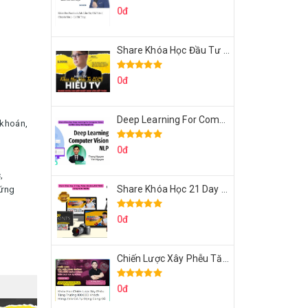
0đ
Share Khóa Học Đầu Tư 2024 Của Hieutv
0đ
Deep Learning For Computer Vision Cơ Bản Của Việt Nguyễn Ai
khoán,
0đ
,
Share Khóa Học 21 Day Video Mastery Của Kobe
hứng
0đ
Chiến Lược Xây Phễu Tăng Trưởng 100.000 Khách Hàng Zalo OA Tự Động
0đ