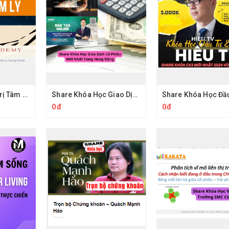
Khóa Học Quản Trị Tâm Lý Chứng Khoán Da Vinci Academy
Share Khóa Học Giao Dịch Cổ Phiếu Của Hùng Đặng Mới Nhất
0đ
0đ