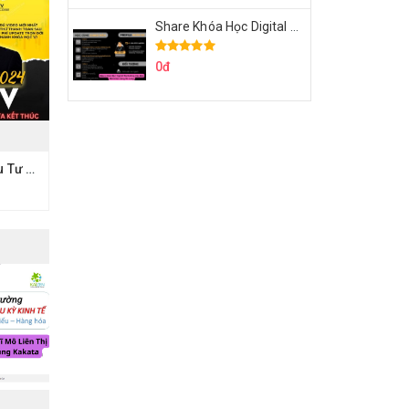
Share Khóa Học Digital Marketing Căn Bản Của Mr.Long
0đ
Share Khóa Học Đầu Tư 2024 Của Hieutv