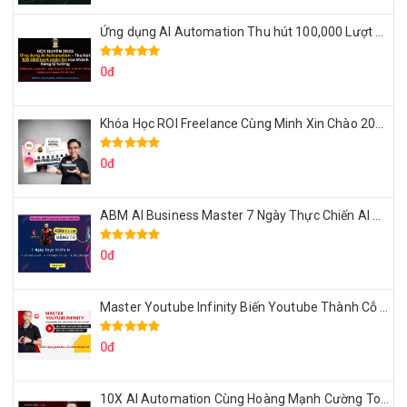
Ứng dụng AI Automation Thu hút 100,000 Lượt Nhắn Tin Của Khách Hàng Lý Tưởng
0đ
Khóa Học ROI Freelance Cùng Minh Xin Chào 2025
0đ
ABM AI Business Master 7 Ngày Thực Chiến AI Của Đặng Tú
0đ
Master Youtube Infinity Biến Youtube Thành Cỗ Máy Kiếm Tiền Của Bạn
0đ
10X AI Automation Cùng Hoàng Mạnh Cường Topmax