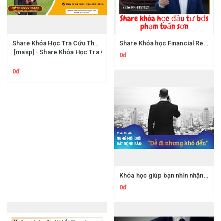
Share Khóa Học Tra Cứu Thông Tin Quy Hoạch Bất Động Sản Huỳnh Ngọc Thanh Hatagroup
Share Khóa học Financial Revolution của diễn giả Phạm Tuấn Sơn - Làm Giàu Nhờ Đầu Tư Bất Động Sản
[masp] - Share Khóa Học Tra Cứu Thông Tin Quy Hoạch Bất Động Sản
0đ
0đ
Khóa học giúp bạn nhìn nhận Tổng quan về môi giới bất động sản
0đ