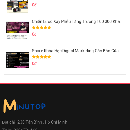
0đ
Chiến Lược Xây Phễu Tăng Trưởng 100.000 Khách Hàng Zalo OA Tự Động
0đ
Share Khóa Học Digital Marketing Căn Bản Của Mr.Long
0đ
Địa chỉ:
238 Tân Bình , Hồ Chí Minh