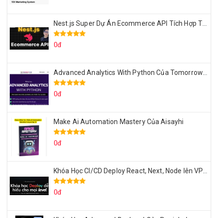
Nest.js Super Dự Án Ecommerce API Tích Hợp Thanh Toán Online
0đ
Advanced Analytics With Python Của Tomorrow Marketers
0đ
Make Ai Automation Mastery Của Aisayhi
0đ
Khóa Học CI/CD Deploy React, Next, Node lên VPS Dư Thanh Được
0đ