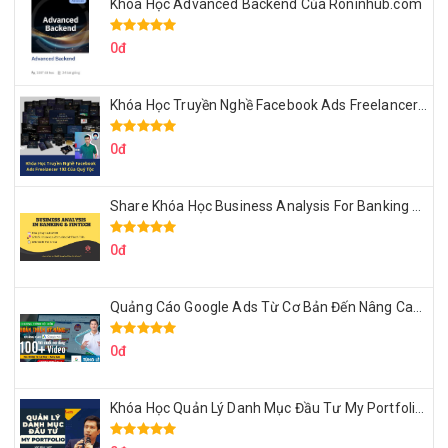
Khóa Học Advanced Backend Của Roninhub.com
0đ
Khóa Học Truyền Nghề Facebook Ads Freelancer 102 Của Quý Tộc
0đ
Share Khóa Học Business Analysis For Banking & Fintech Của Hai Lúa
0đ
Quảng Cáo Google Ads Từ Cơ Bản Đến Nâng Cao Cùng Tungleads
0đ
Khóa Học Quản Lý Danh Mục Đầu Tư My Portfolio Của Afa