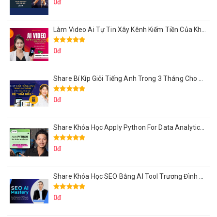
0đ
Làm Video Ai Tự Tin Xây Kênh Kiếm Tiền Của Khởi Nguyên MMO
0đ
Share Bí Kíp Giỏi Tiếng Anh Trong 3 Tháng Cho Người Học Hệ Mất Gốc
0đ
Share Khóa Học Apply Python For Data Analytics Của Mazhocdata
0đ
Share Khóa Học SEO Bằng AI Tool Trương Đình Nam
0đ