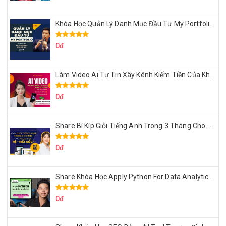
Khóa Học Quản Lý Danh Mục Đầu Tư My Portfolio Của Afa
0đ
Làm Video Ai Tự Tin Xây Kênh Kiếm Tiền Của Khởi Nguyên MMO
0đ
Share Bí Kíp Giỏi Tiếng Anh Trong 3 Tháng Cho Người Học Hệ Mất Gốc
0đ
Share Khóa Học Apply Python For Data Analytics Của Mazhocdata
0đ