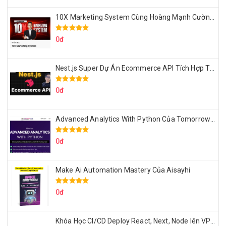
10X Marketing System Cùng Hoàng Mạnh Cường Topmax
0đ
Nest.js Super Dự Án Ecommerce API Tích Hợp Thanh Toán Online
0đ
Advanced Analytics With Python Của Tomorrow Marketers
0đ
Make Ai Automation Mastery Của Aisayhi
0đ
Khóa Học CI/CD Deploy React, Next, Node lên VPS Dư Thanh Được