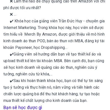
❌ Làm thế nào để chạy quảng cáo trên Amazon với chi
phí được tối ưu nhất?
❌ ...
✔️ Khóa học của giảng viên Trần Đức Huy - chuyên gia
Internet Marketing. Trong khóa học này, học viên sẽ được
tìm hiểu về Merch By Amazon, được giới thiệu về mô hình
kinh doanh áo thun POD, bán áo thun với MBA, đăng ký tài
khoản Payoneer, học Dropshipping...
✔️Giảng viên sẽ hướng dẫn bạn về tạo thiết kế áo và
upload thiết kế lên tài khoản MBA. Bên cạnh đó, bạn cũng
sẽ học kinh doanh về quảng cáo áo thun, nghiên cứu ý
tưởng, nghiên cứu từ khóa,...
✔️Sau khi hoàn thành khóa học, bạn có thể tự tin sáng
tạo ý tưởng và thực hiện nó, nắm vững và tiến hành các
chiến lược quảng bá để thu hút khách hàng; tự tạo hoặc
mua thiết kế chất lượng cho kinh doanh của bạn.
Bạn sẽ học được gì