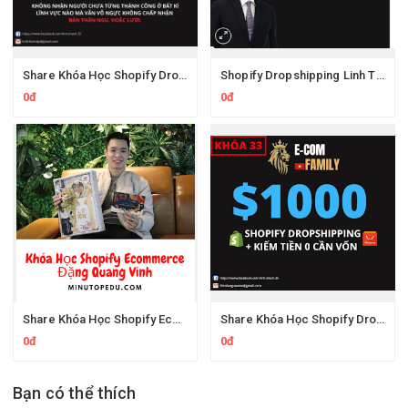
Share Khóa Học Shopify Dropshipping Linh Thạch K40
Shopify Dropshipping Linh Thạch K38
0đ
0đ
Share Khóa Học Shopify Ecommerce Đặng Quang Vinh Từ A - Z
Share Khóa Học Shopify Dropshipping Kiếm Tiền Không Cần Vốn K33 Mới Nhất Của Linh Thạch E-com
0đ
0đ
Bạn có thể thích