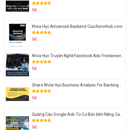
0đ
Khóa Học Advanced Backend Của Roninhub.com
0đ
Khóa Học Truyền Nghề Facebook Ads Freelancer 102 Của Quý Tộc
0đ
Share Khóa Học Business Analysis For Banking & Fintech Của Hai Lúa
0đ
Quảng Cáo Google Ads Từ Cơ Bản Đến Nâng Cao Cùng Tungleads
0đ