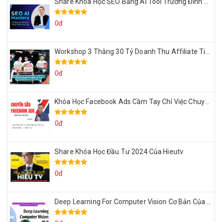
Share Khóa Học SEO Bằng AI Tool Trương Đình Nam
0đ
Workshop 3 Thằng 30 Tỷ Doanh Thu Affiliate Tiktok
0đ
Khóa Học Facebook Ads Cầm Tay Chỉ Việc Chuyên Sâu Lê Bá Tùng
0đ
Share Khóa Học Đầu Tư 2024 Của Hieutv
0đ
Deep Learning For Computer Vision Cơ Bản Của Việt Nguyễn Ai