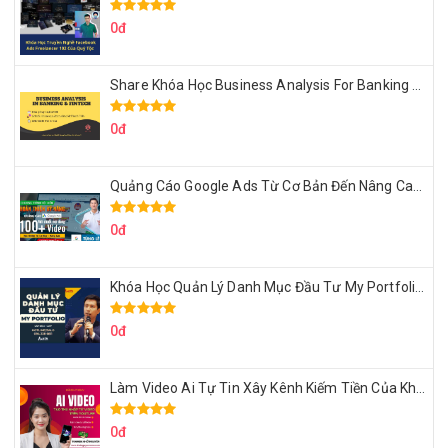
0đ
Share Khóa Học Business Analysis For Banking & Fintech Của Hai Lúa
0đ
Quảng Cáo Google Ads Từ Cơ Bản Đến Nâng Cao Cùng Tungleads
0đ
Khóa Học Quản Lý Danh Mục Đầu Tư My Portfolio Của Afa
0đ
Làm Video Ai Tự Tin Xây Kênh Kiếm Tiền Của Khởi Nguyên MMO
0đ