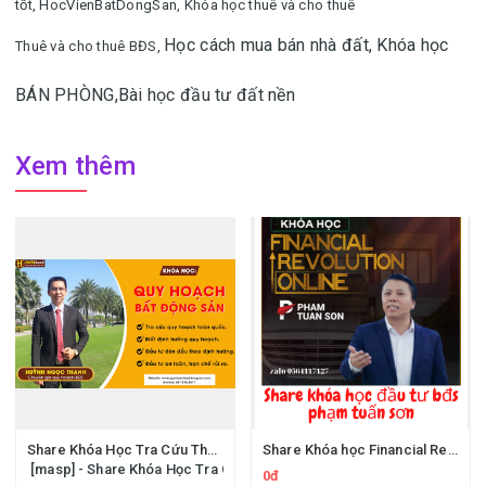
tốt,
HocVienBatDongSan,
Khóa học thuê và cho thuê
Học cách mua bán nhà đất,
Khóa học
Thuê và cho thuê BĐS,
BÁN PHÒNG,
Bài học đầu tư đất nền
Xem thêm
Share Khóa Học Tra Cứu Thông Tin Quy Hoạch Bất Động Sản Huỳnh Ngọc Thanh Hatagroup
Share Khóa học Financial Revolution của diễn giả Phạm Tuấn Sơn - Làm Giàu Nhờ Đầu Tư Bất Động Sản
[masp] - Share Khóa Học Tra Cứu Thông Tin Quy Hoạch Bất Động Sản
0đ