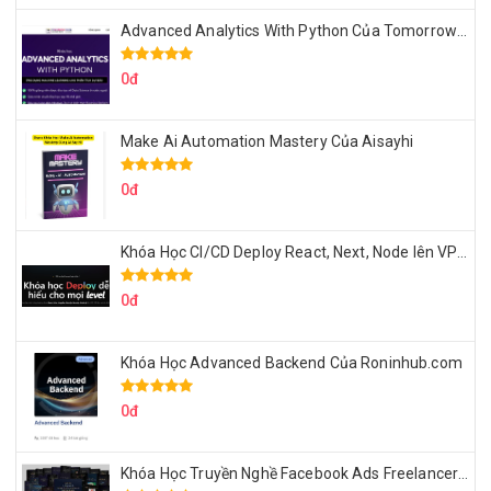
Advanced Analytics With Python Của Tomorrow Marketers
0đ
Make Ai Automation Mastery Của Aisayhi
0đ
Khóa Học CI/CD Deploy React, Next, Node lên VPS Dư Thanh Được
0đ
Khóa Học Advanced Backend Của Roninhub.com
0đ
Khóa Học Truyền Nghề Facebook Ads Freelancer 102 Của Quý Tộc