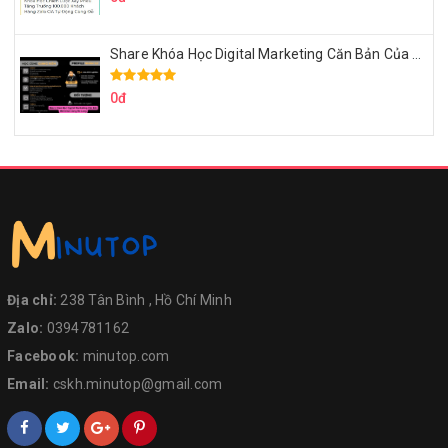
Share Khóa Học Digital Marketing Căn Bản Của Mr.Long
0đ
Địa chỉ:
238 Tân Bình , Hồ Chí Minh
Zalo:
0394781162
Facebook:
minutop.com
Email:
cskh.minutop@gmail.com