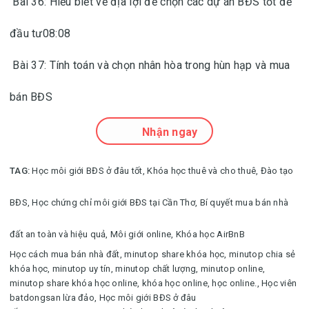
Bài 36: Hiểu biết về địa lợi để chọn các dự án BĐS tốt để
đầu tư08:08
Bài 37: Tính toán và chọn nhân hòa trong hùn hạp và mua
bán BĐS
Nhận ngay
TAG:
Học môi giới BĐS ở đâu tốt,
Khóa học thuê và cho thuê,
Đào tạo
BĐS,
Học chứng chỉ môi giới BĐS tại Cần Thơ,
Bí quyết mua bán nhà
đất an toàn và hiệu quả,
Môi giới online,
Khóa học AirBnB
Học cách mua bán nhà đất
,
minutop share khóa học, minutop chia sẻ
khóa học, minutop uy tín, minutop chất lượng, minutop online,
minutop share khóa học online, khóa học online, học online.
,
Học viên
batdongsan lừa đảo,
Học môi giới BĐS ở đâu