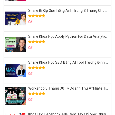
Share Bí Kíp Giỏi Tiếng Anh Trong 3 Tháng Cho Người Học Hệ Mất Gốc
0đ
Share Khóa Học Apply Python For Data Analytics Của Mazhocdata
0đ
Share Khóa Học SEO Bằng AI Tool Trương Đình Nam
0đ
Workshop 3 Thằng 30 Tỷ Doanh Thu Affiliate Tiktok
0đ
Khóa Học Facebook Ads Cầm Tay Chỉ Việc Chuyên Sâu Lê Bá Tùng