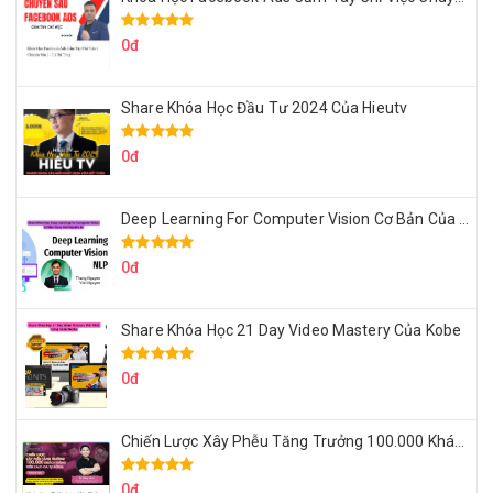
0đ
Share Khóa Học Đầu Tư 2024 Của Hieutv
0đ
Deep Learning For Computer Vision Cơ Bản Của Việt Nguyễn Ai
0đ
Share Khóa Học 21 Day Video Mastery Của Kobe
0đ
Chiến Lược Xây Phễu Tăng Trưởng 100.000 Khách Hàng Zalo OA Tự Động
0đ