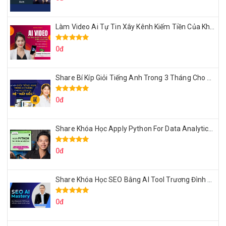
Làm Video Ai Tự Tin Xây Kênh Kiếm Tiền Của Khởi Nguyên MMO
0đ
Share Bí Kíp Giỏi Tiếng Anh Trong 3 Tháng Cho Người Học Hệ Mất Gốc
0đ
Share Khóa Học Apply Python For Data Analytics Của Mazhocdata
0đ
Share Khóa Học SEO Bằng AI Tool Trương Đình Nam
0đ