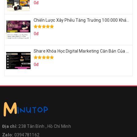
0đ
Chiến Lược Xây Phễu Tăng Trưởng 100.000 Khách Hàng Zalo OA Tự Động
0đ
Share Khóa Học Digital Marketing Căn Bản Của Mr.Long
0đ
Địa chỉ:
238 Tân Bình , Hồ Chí Minh
Zalo:
0394781162