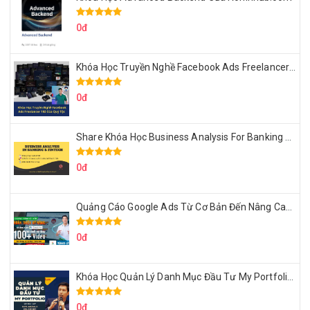
0đ
Khóa Học Truyền Nghề Facebook Ads Freelancer 102 Của Quý Tộc
0đ
Share Khóa Học Business Analysis For Banking & Fintech Của Hai Lúa
0đ
Quảng Cáo Google Ads Từ Cơ Bản Đến Nâng Cao Cùng Tungleads
0đ
Khóa Học Quản Lý Danh Mục Đầu Tư My Portfolio Của Afa
0đ