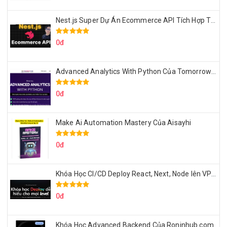
Nest.js Super Dự Án Ecommerce API Tích Hợp Thanh Toán Online
0đ
Advanced Analytics With Python Của Tomorrow Marketers
0đ
Make Ai Automation Mastery Của Aisayhi
0đ
Khóa Học CI/CD Deploy React, Next, Node lên VPS Dư Thanh Được
0đ
Khóa Học Advanced Backend Của Roninhub.com