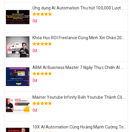
Ứng dụng AI Automation Thu hút 100,000 Lượt Nhắn Tin Của Khách Hàng Lý Tưởng
0đ
Khóa Học ROI Freelance Cùng Minh Xin Chào 2025
0đ
ABM AI Business Master 7 Ngày Thực Chiến AI Của Đặng Tú
0đ
Master Youtube Infinity Biến Youtube Thành Cỗ Máy Kiếm Tiền Của Bạn
0đ
10X AI Automation Cùng Hoàng Mạnh Cường Topmax