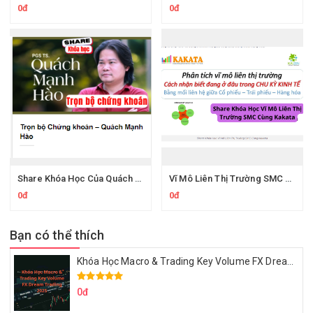
0đ
0đ
Share Khóa Học Của Quách Mạnh Hào
Vĩ Mô Liên Thị Trường SMC Của Kakata
0đ
0đ
Bạn có thể thích
Khóa Học Macro & Trading Key Volume FX Dream Trading 2025
0đ