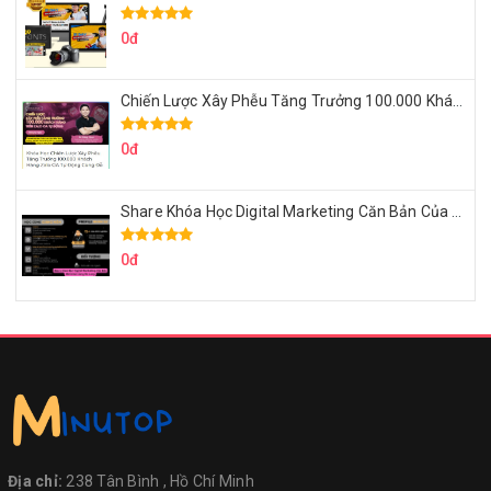
0đ
Chiến Lược Xây Phễu Tăng Trưởng 100.000 Khách Hàng Zalo OA Tự Động
0đ
Share Khóa Học Digital Marketing Căn Bản Của Mr.Long
0đ
Địa chỉ:
238 Tân Bình , Hồ Chí Minh