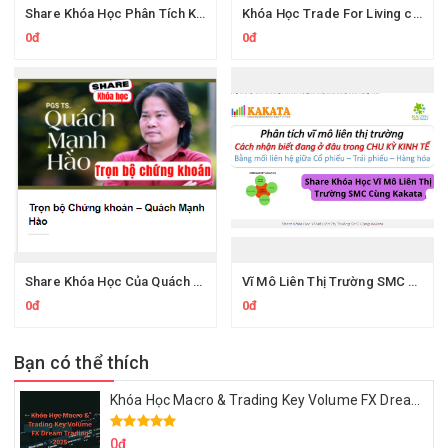
Share Khóa Học Phân Tích Kỹ Thuật Chuyên Sâu 2023 Của Alden Nguyễn
Khóa Học Trade For Living của Tôi Đi Trade Dạo
0đ
0đ
Share Khóa Học Của Quách Mạnh Hào
Vĩ Mô Liên Thị Trường SMC Của Kakata
0đ
0đ
Bạn có thể thích
Khóa Học Macro & Trading Key Volume FX Dream Trading 2025
0đ