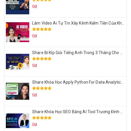
0đ
Làm Video Ai Tự Tin Xây Kênh Kiếm Tiền Của Khởi Nguyên MMO
0đ
Share Bí Kíp Giỏi Tiếng Anh Trong 3 Tháng Cho Người Học Hệ Mất Gốc
0đ
Share Khóa Học Apply Python For Data Analytics Của Mazhocdata
0đ
Share Khóa Học SEO Bằng AI Tool Trương Đình Nam
0đ