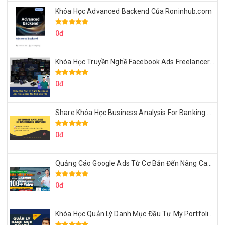
Khóa Học Advanced Backend Của Roninhub.com
0đ
Khóa Học Truyền Nghề Facebook Ads Freelancer 102 Của Quý Tộc
0đ
Share Khóa Học Business Analysis For Banking & Fintech Của Hai Lúa
0đ
Quảng Cáo Google Ads Từ Cơ Bản Đến Nâng Cao Cùng Tungleads
0đ
Khóa Học Quản Lý Danh Mục Đầu Tư My Portfolio Của Afa