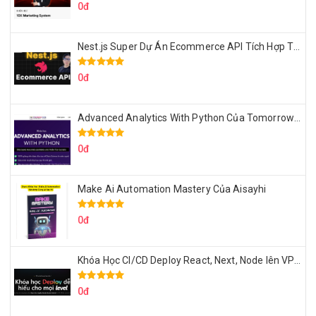
0đ
Nest.js Super Dự Án Ecommerce API Tích Hợp Thanh Toán Online
0đ
Advanced Analytics With Python Của Tomorrow Marketers
0đ
Make Ai Automation Mastery Của Aisayhi
0đ
Khóa Học CI/CD Deploy React, Next, Node lên VPS Dư Thanh Được
0đ