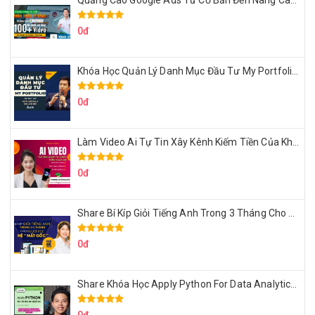
Quảng Cáo Google Ads Từ Cơ Bản Đến Nâng Cao Cùng Tungleads
0đ
Khóa Học Quản Lý Danh Mục Đầu Tư My Portfolio Của Afa
0đ
Làm Video Ai Tự Tin Xây Kênh Kiếm Tiền Của Khởi Nguyên MMO
0đ
Share Bí Kíp Giỏi Tiếng Anh Trong 3 Tháng Cho Người Học Hệ Mất Gốc
0đ
Share Khóa Học Apply Python For Data Analytics Của Mazhocdata