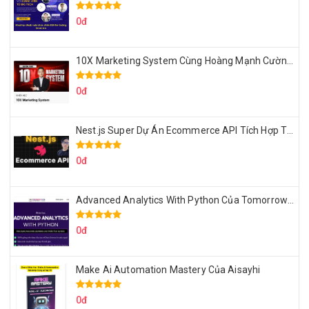
0đ
10X Marketing System Cùng Hoàng Mạnh Cường Topmax
0đ
Nest.js Super Dự Án Ecommerce API Tích Hợp Thanh Toán Online
0đ
Advanced Analytics With Python Của Tomorrow Marketers
0đ
Make Ai Automation Mastery Của Aisayhi
0đ