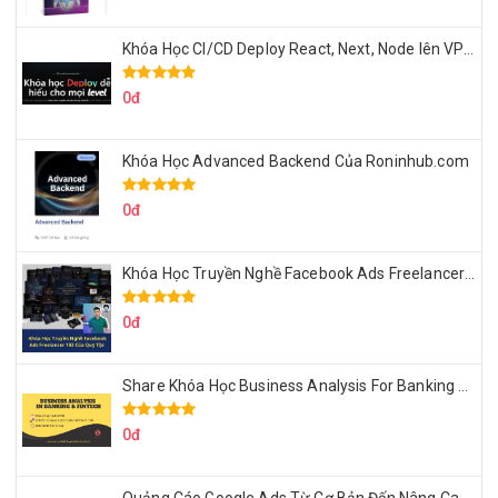
Khóa Học CI/CD Deploy React, Next, Node lên VPS Dư Thanh Được
0đ
Khóa Học Advanced Backend Của Roninhub.com
0đ
Khóa Học Truyền Nghề Facebook Ads Freelancer 102 Của Quý Tộc
0đ
Share Khóa Học Business Analysis For Banking & Fintech Của Hai Lúa
0đ