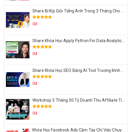
Share Bí Kíp Giỏi Tiếng Anh Trong 3 Tháng Cho Người Học Hệ Mất Gốc
0đ
Share Khóa Học Apply Python For Data Analytics Của Mazhocdata
0đ
Share Khóa Học SEO Bằng AI Tool Trương Đình Nam
0đ
Workshop 3 Thằng 30 Tỷ Doanh Thu Affiliate Tiktok
0đ
Khóa Học Facebook Ads Cầm Tay Chỉ Việc Chuyên Sâu Lê Bá Tùng