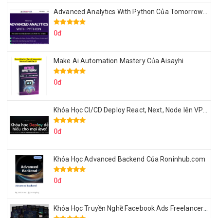
Advanced Analytics With Python Của Tomorrow Marketers
0đ
Make Ai Automation Mastery Của Aisayhi
0đ
Khóa Học CI/CD Deploy React, Next, Node lên VPS Dư Thanh Được
0đ
Khóa Học Advanced Backend Của Roninhub.com
0đ
Khóa Học Truyền Nghề Facebook Ads Freelancer 102 Của Quý Tộc