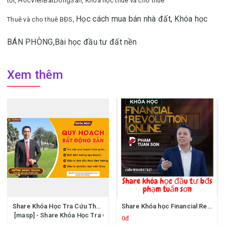
tốt,
HocVienBatDongSan,
Khóa học thuê và cho thuê
Học cách mua bán nhà đất,
Khóa học
Thuê và cho thuê BĐS,
BÁN PHÒNG,
Bài học đầu tư đất nền
Xem thêm
Share Khóa Học Tra Cứu Thông Tin Quy Hoạch Bất Động Sản Huỳnh Ngọc Thanh Hatagroup
Share Khóa học Financial Revolution của diễn giả Phạm Tuấn Sơn - Làm Giàu Nhờ Đầu Tư Bất Động Sản
[masp] - Share Khóa Học Tra Cứu Thông Tin Quy Hoạch Bất Động Sản
0đ