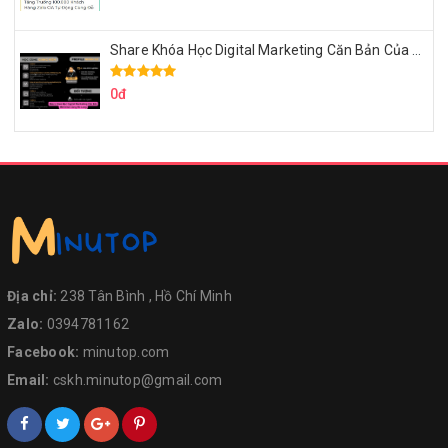
Share Khóa Học Digital Marketing Căn Bản Của Mr.Long
0đ
Địa chỉ:
238 Tân Bình , Hồ Chí Minh
Zalo:
0394781162
Facebook:
minutop.com
Email:
cskh.minutop@gmail.com