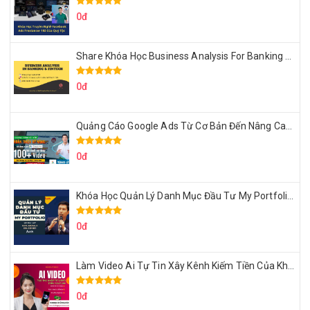
0đ
Share Khóa Học Business Analysis For Banking & Fintech Của Hai Lúa
0đ
Quảng Cáo Google Ads Từ Cơ Bản Đến Nâng Cao Cùng Tungleads
0đ
Khóa Học Quản Lý Danh Mục Đầu Tư My Portfolio Của Afa
0đ
Làm Video Ai Tự Tin Xây Kênh Kiếm Tiền Của Khởi Nguyên MMO
0đ