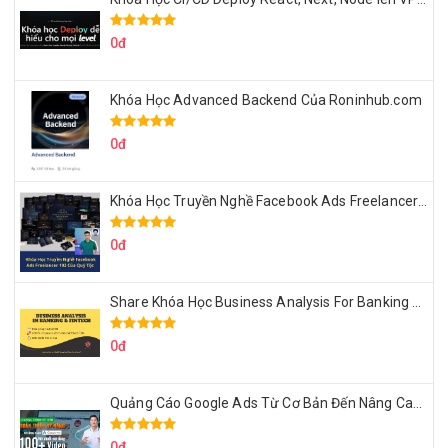
0đ
Khóa Học Advanced Backend Của Roninhub.com
0đ
Khóa Học Truyền Nghề Facebook Ads Freelancer 102 Của Quý Tộc
0đ
Share Khóa Học Business Analysis For Banking & Fintech Của Hai Lúa
0đ
Quảng Cáo Google Ads Từ Cơ Bản Đến Nâng Cao Cùng Tungleads
0đ