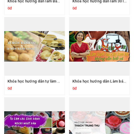
Khóa học hướng dẫn làm Bánh trung thu ngàn lớp cực kì đẹp mắt
Khóa học hướng dẫn làm 30 loại bánh cupcakes cực đỉnh
0đ
0đ
Khóa học hướng dẫn tự làm 10 Món bánh su và 12 món bánh cookie
Khóa học hướng dẫn Làm bánh rau câu kem bơ không cần biết vẽ
0đ
0đ