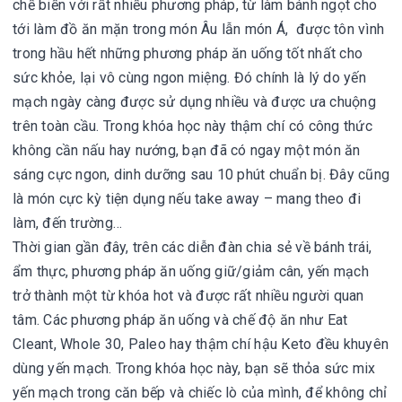
chế biến với rất nhiều phương pháp, từ làm bánh ngọt cho
tới làm đồ ăn mặn trong món Âu lẫn món Á, được tôn vình
trong hầu hết những phương pháp ăn uống tốt nhất cho
sức khỏe, lại vô cùng ngon miệng. Đó chính là lý do yến
mạch ngày càng được sử dụng nhiều và được ưa chuộng
trên toàn cầu. Trong khóa học này thậm chí có công thức
không cần nấu hay nướng, bạn đã có ngay một món ăn
sáng cực ngon, dinh dưỡng sau 10 phút chuẩn bị. Đây cũng
là món cực kỳ tiện dụng nếu take away – mang theo đi
làm, đến trường…
Thời gian gần đây, trên các diễn đàn chia sẻ về bánh trái,
ẩm thực, phương pháp ăn uống giữ/giảm cân, yến mạch
trở thành một từ khóa hot và được rất nhiều người quan
tâm. Các phương pháp ăn uống và chế độ ăn như Eat
Cleant, Whole 30, Paleo hay thậm chí hậu Keto đều khuyên
dùng yến mạch. Trong khóa học này, bạn sẽ thỏa sức mix
yến mạch trong căn bếp và chiếc lò của mình, để không chỉ