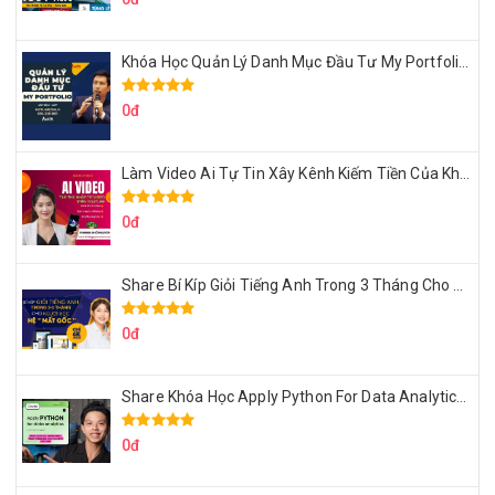
Khóa Học Quản Lý Danh Mục Đầu Tư My Portfolio Của Afa
0đ
Làm Video Ai Tự Tin Xây Kênh Kiếm Tiền Của Khởi Nguyên MMO
0đ
Share Bí Kíp Giỏi Tiếng Anh Trong 3 Tháng Cho Người Học Hệ Mất Gốc
0đ
Share Khóa Học Apply Python For Data Analytics Của Mazhocdata
0đ