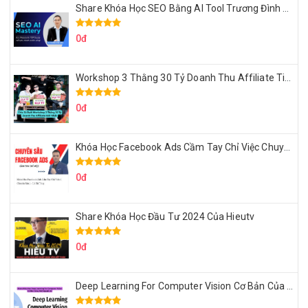
Share Khóa Học SEO Bằng AI Tool Trương Đình Nam
0đ
Workshop 3 Thằng 30 Tỷ Doanh Thu Affiliate Tiktok
0đ
Khóa Học Facebook Ads Cầm Tay Chỉ Việc Chuyên Sâu Lê Bá Tùng
0đ
Share Khóa Học Đầu Tư 2024 Của Hieutv
0đ
Deep Learning For Computer Vision Cơ Bản Của Việt Nguyễn Ai