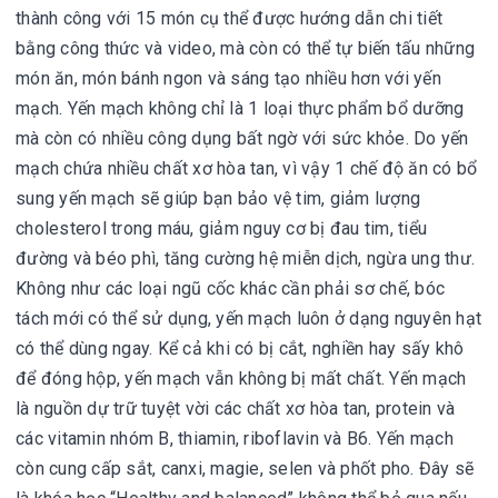
thành công với 15 món cụ thể được hướng dẫn chi tiết
bằng công thức và video, mà còn có thể tự biến tấu những
món ăn, món bánh ngon và sáng tạo nhiều hơn với yến
mạch. Yến mạch không chỉ là 1 loại thực phẩm bổ dưỡng
mà còn có nhiều công dụng bất ngờ với sức khỏe. Do yến
mạch chứa nhiều chất xơ hòa tan, vì vậy 1 chế độ ăn có bổ
sung yến mạch sẽ giúp bạn bảo vệ tim, giảm lượng
cholesterol trong máu, giảm nguy cơ bị đau tim, tiểu
đường và béo phì, tăng cường hệ miễn dịch, ngừa ung thư.
Không như các loại ngũ cốc khác cần phải sơ chế, bóc
tách mới có thể sử dụng, yến mạch luôn ở dạng nguyên hạt
có thể dùng ngay. Kể cả khi có bị cắt, nghiền hay sấy khô
để đóng hộp, yến mạch vẫn không bị mất chất. Yến mạch
là nguồn dự trữ tuyệt vời các chất xơ hòa tan, protein và
các vitamin nhóm B, thiamin, riboflavin và B6. Yến mạch
còn cung cấp sắt, canxi, magie, selen và phốt pho. Đây sẽ