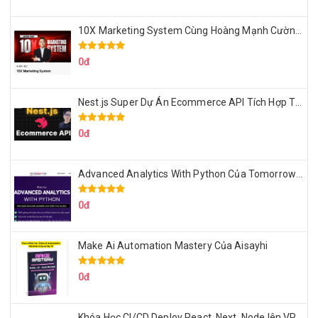
10X Marketing System Cùng Hoàng Mạnh Cường Topmax
0đ
Nest.js Super Dự Án Ecommerce API Tích Hợp Thanh Toán Online
0đ
Advanced Analytics With Python Của Tomorrow Marketers
0đ
Make Ai Automation Mastery Của Aisayhi
0đ
Khóa Học CI/CD Deploy React, Next, Node lên VPS Dư Thanh Được