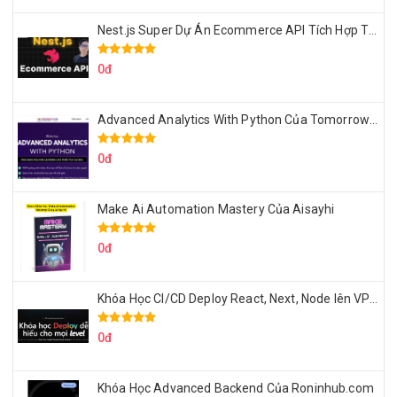
Nest.js Super Dự Án Ecommerce API Tích Hợp Thanh Toán Online
0đ
Advanced Analytics With Python Của Tomorrow Marketers
0đ
Make Ai Automation Mastery Của Aisayhi
0đ
Khóa Học CI/CD Deploy React, Next, Node lên VPS Dư Thanh Được
0đ
Khóa Học Advanced Backend Của Roninhub.com