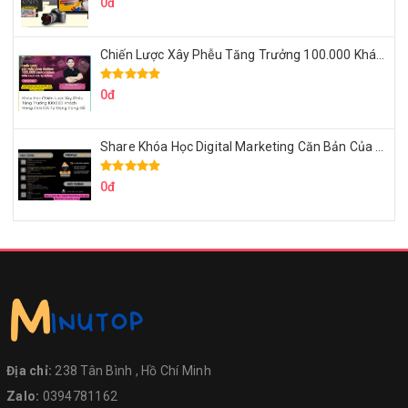
0đ
Chiến Lược Xây Phễu Tăng Trưởng 100.000 Khách Hàng Zalo OA Tự Động
0đ
Share Khóa Học Digital Marketing Căn Bản Của Mr.Long
0đ
Địa chỉ:
238 Tân Bình , Hồ Chí Minh
Zalo:
0394781162