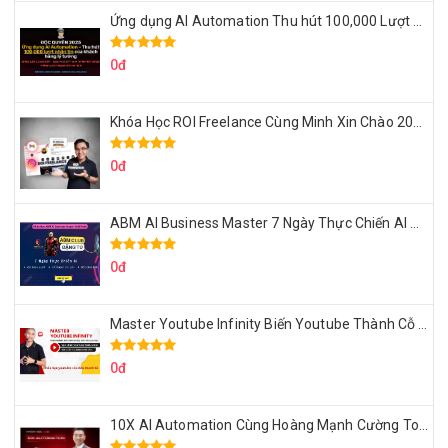
Ứng dụng AI Automation Thu hút 100,000 Lượt Nhắn Tin Của Khách Hàng Lý Tưởng
0đ
Khóa Học ROI Freelance Cùng Minh Xin Chào 2025
0đ
ABM AI Business Master 7 Ngày Thực Chiến AI Của Đặng Tú
0đ
Master Youtube Infinity Biến Youtube Thành Cỗ Máy Kiếm Tiền Của Bạn
0đ
10X AI Automation Cùng Hoàng Mạnh Cường Topmax