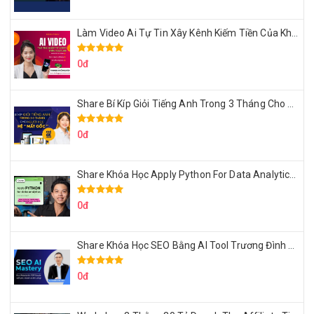
Làm Video Ai Tự Tin Xây Kênh Kiếm Tiền Của Khởi Nguyên MMO
0đ
Share Bí Kíp Giỏi Tiếng Anh Trong 3 Tháng Cho Người Học Hệ Mất Gốc
0đ
Share Khóa Học Apply Python For Data Analytics Của Mazhocdata
0đ
Share Khóa Học SEO Bằng AI Tool Trương Đình Nam
0đ