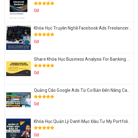
0đ
Khóa Học Truyền Nghề Facebook Ads Freelancer 102 Của Quý Tộc
0đ
Share Khóa Học Business Analysis For Banking & Fintech Của Hai Lúa
0đ
Quảng Cáo Google Ads Từ Cơ Bản Đến Nâng Cao Cùng Tungleads
0đ
Khóa Học Quản Lý Danh Mục Đầu Tư My Portfolio Của Afa
0đ