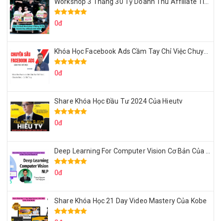
Workshop 3 Thằng 30 Tỷ Doanh Thu Affiliate Tiktok
0đ
Khóa Học Facebook Ads Cầm Tay Chỉ Việc Chuyên Sâu Lê Bá Tùng
0đ
Share Khóa Học Đầu Tư 2024 Của Hieutv
0đ
Deep Learning For Computer Vision Cơ Bản Của Việt Nguyễn Ai
0đ
Share Khóa Học 21 Day Video Mastery Của Kobe