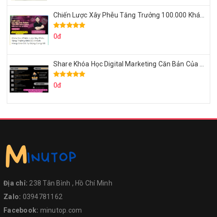
Chiến Lược Xây Phễu Tăng Trưởng 100.000 Khách Hàng Zalo OA Tự Động
0đ
Share Khóa Học Digital Marketing Căn Bản Của Mr.Long
0đ
Địa chỉ:
238 Tân Bình , Hồ Chí Minh
Zalo:
0394781162
Facebook:
minutop.com