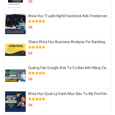
0đ
Khóa Học Truyền Nghề Facebook Ads Freelancer 102 Của Quý Tộc
0đ
Share Khóa Học Business Analysis For Banking & Fintech Của Hai Lúa
0đ
Quảng Cáo Google Ads Từ Cơ Bản Đến Nâng Cao Cùng Tungleads
0đ
Khóa Học Quản Lý Danh Mục Đầu Tư My Portfolio Của Afa
0đ