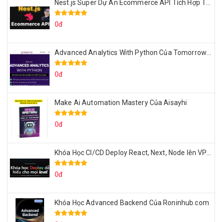
Nest.js Super Dự Án Ecommerce API Tích Hợp Thanh Toán Online
0đ
Advanced Analytics With Python Của Tomorrow Marketers
0đ
Make Ai Automation Mastery Của Aisayhi
0đ
Khóa Học CI/CD Deploy React, Next, Node lên VPS Dư Thanh Được
0đ
Khóa Học Advanced Backend Của Roninhub.com