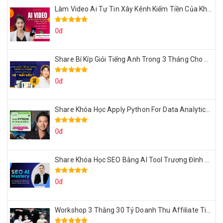
Làm Video Ai Tự Tin Xây Kênh Kiếm Tiền Của Khởi Nguyên MMO
0đ
Share Bí Kíp Giỏi Tiếng Anh Trong 3 Tháng Cho Người Học Hệ Mất Gốc
0đ
Share Khóa Học Apply Python For Data Analytics Của Mazhocdata
0đ
Share Khóa Học SEO Bằng AI Tool Trương Đình Nam
0đ
Workshop 3 Thằng 30 Tỷ Doanh Thu Affiliate Tiktok