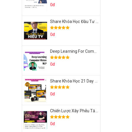
0đ
Share Khóa Học Đầu Tư 2024 Của Hieutv
0đ
Deep Learning For Computer Vision Cơ Bản Của Việt Nguyễn Ai
0đ
Share Khóa Học 21 Day Video Mastery Của Kobe
0đ
Chiến Lược Xây Phễu Tăng Trưởng 100.000 Khách Hàng Zalo OA Tự Động
0đ