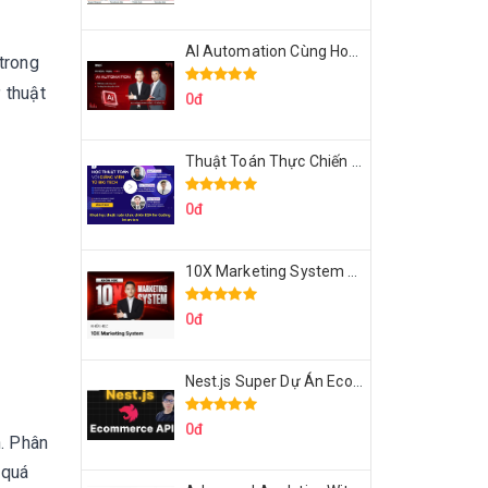
AI Automation Cùng Hoàng Mạnh Cường Topmax
trong
 thuật
0đ
Thuật Toán Thực Chiến DSA For Coding Interview Cùng Fsecourse
0đ
10X Marketing System Cùng Hoàng Mạnh Cường Topmax
0đ
Nest.js Super Dự Án Ecommerce API Tích Hợp Thanh Toán Online
0đ
n. Phân
 quá