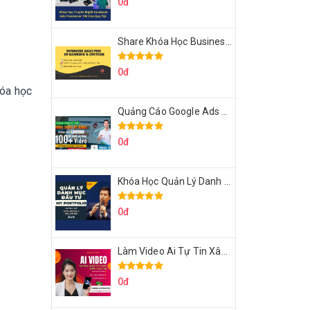
0đ
Share Khóa Học Business Analysis For Banking & Fintech Của Hai Lúa
0đ
hóa học
Quảng Cáo Google Ads Từ Cơ Bản Đến Nâng Cao Cùng Tungleads
0đ
Khóa Học Quản Lý Danh Mục Đầu Tư My Portfolio Của Afa
0đ
Làm Video Ai Tự Tin Xây Kênh Kiếm Tiền Của Khởi Nguyên MMO
0đ