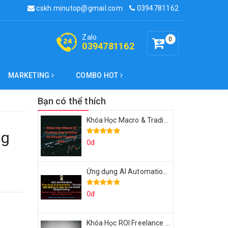
cskh.minutop@gmail.com
0394781162
Zalo
0
0394781162
MARKETING
COMBO HOT
Bạn có thể thích
Khóa Học Macro & Trading Key Volume FX Dream Trading 2025
ng
0đ
Ứng dụng AI Automation Thu hút 100,000 Lượt Nhắn Tin Của Khách Hàng Lý Tưởng
0đ
Khóa Học ROI Freelance Cùng Minh Xin Chào 2025