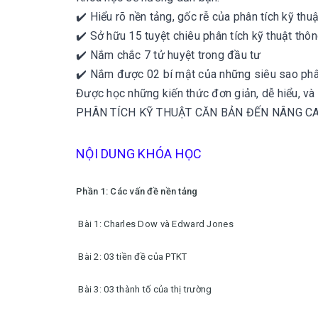
✔️ Hiểu rõ nền tảng, gốc rễ của phân tích kỹ thuậ
✔️ Sở hữu 15 tuyệt chiêu phân tích kỹ thuật thô
✔️ Nắm chắc 7 tử huyệt trong đầu tư
✔️ Nắm được 02 bí mật của những siêu sao phân
Được học những kiến thức đơn giản, dễ hiểu, và
PHÂN TÍCH KỸ THUẬT CĂN BẢN ĐẾN NÂNG C
NỘI DUNG KHÓA HỌC
Phần 1: Các vấn đề nền tảng
Bài 1: Charles Dow và Edward Jones
Bài 2: 03 tiền đề của PTKT
Bài 3: 03 thành tố của thị trường