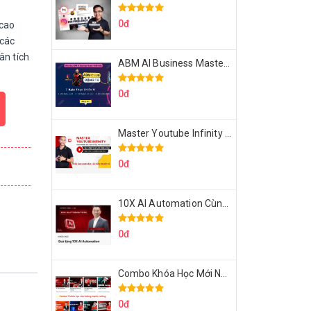
0đ
 cao
 các
ân tích
ABM AI Business Master 7 Ngày Thực Chiến AI Của Đặng Tú
0đ
Master Youtube Infinity Biến Youtube Thành Cỗ Máy Kiếm Tiền Của Bạn
0đ
10X AI Automation Cùng Hoàng Mạnh Cường Topmax
0đ
Combo Khóa Học Mới Nhất Của Hoàng Mạnh Cường
0đ