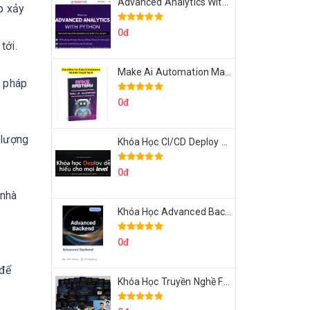
Advanced Analytics With Python Của Tomorrow Marketers
p xảy
0đ
tới.
Make Ai Automation Mastery Của Aisayhi
g pháp
0đ
 lượng
Khóa Học CI/CD Deploy React, Next, Node lên VPS Dư Thanh Được
0đ
 nhà
Khóa Học Advanced Backend Của Roninhub.com
0đ
 để
Khóa Học Truyền Nghề Facebook Ads Freelancer 102 Của Quý Tộc