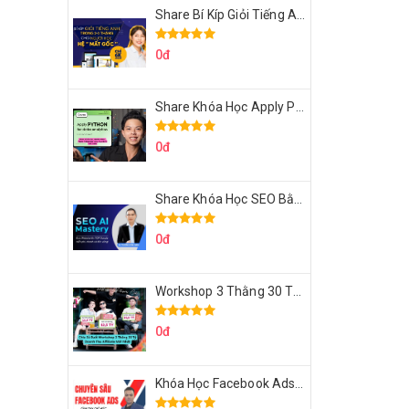
Share Bí Kíp Giỏi Tiếng Anh Trong 3 Tháng Cho Người Học Hệ Mất Gốc
0đ
Share Khóa Học Apply Python For Data Analytics Của Mazhocdata
0đ
Share Khóa Học SEO Bằng AI Tool Trương Đình Nam
0đ
Workshop 3 Thằng 30 Tỷ Doanh Thu Affiliate Tiktok
0đ
Khóa Học Facebook Ads Cầm Tay Chỉ Việc Chuyên Sâu Lê Bá Tùng