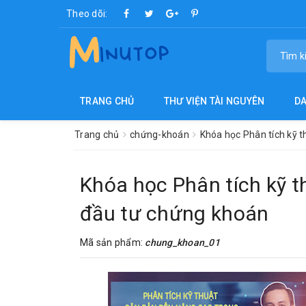
Theo dõi:
TRANG CHỦ
THƯ VIỆN TÀI NGUYÊN
D
Trang chủ
chứng-khoán
Khóa học Phân tích kỹ 
Khóa học Phân tích kỹ t
đầu tư chứng khoán
Mã sản phẩm:
chung_khoan_01