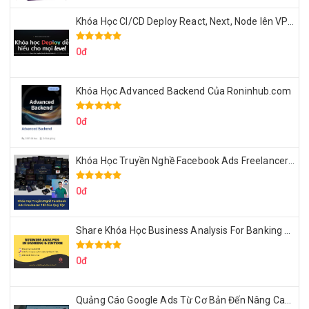
Khóa Học CI/CD Deploy React, Next, Node lên VPS Dư Thanh Được
0đ
Khóa Học Advanced Backend Của Roninhub.com
0đ
Khóa Học Truyền Nghề Facebook Ads Freelancer 102 Của Quý Tộc
0đ
Share Khóa Học Business Analysis For Banking & Fintech Của Hai Lúa
0đ
Quảng Cáo Google Ads Từ Cơ Bản Đến Nâng Cao Cùng Tungleads