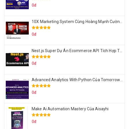
0đ
10X Marketing System Cùng Hoàng Mạnh Cường Topmax
0đ
Nest.js Super Dự Án Ecommerce API Tích Hợp Thanh Toán Online
0đ
Advanced Analytics With Python Của Tomorrow Marketers
0đ
Make Ai Automation Mastery Của Aisayhi
0đ