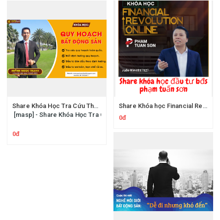
Share Khóa Học Tra Cứu Thông Tin Quy Hoạch Bất Động Sản Huỳnh Ngọc Thanh Hatagroup
Share Khóa học Financial Revolution của diễn giả Phạm Tuấn Sơn - Làm Giàu Nhờ Đầu Tư Bất Động Sản
[masp] - Share Khóa Học Tra Cứu Thông Tin Quy Hoạch Bất Động Sản
0đ
0đ