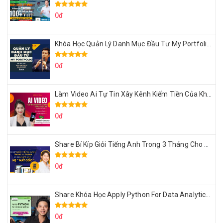
0đ
Khóa Học Quản Lý Danh Mục Đầu Tư My Portfolio Của Afa
0đ
Làm Video Ai Tự Tin Xây Kênh Kiếm Tiền Của Khởi Nguyên MMO
0đ
Share Bí Kíp Giỏi Tiếng Anh Trong 3 Tháng Cho Người Học Hệ Mất Gốc
0đ
Share Khóa Học Apply Python For Data Analytics Của Mazhocdata
0đ