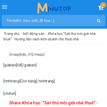
0
Toggle
navigation
Trang chủ
bất-động-sản
Khóa học "Sát thủ môi giới nhà
thuê" - Hướng dẫn cách kinh doanh cho thuê nhà
[masp]bđs_01[/masp]
[giaban]0đ[/giaban]
[tinhtrang]Còn hàng[/tinhtrang]
[chitiet]
Share
Khóa học "Sát thủ môi giới nhà thuê" -