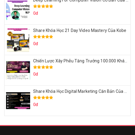
Deep Learning For Computer Vision Cơ Bản Của Việt Nguyễn Ai
0đ
Share Khóa Học 21 Day Video Mastery Của Kobe
0đ
Chiến Lược Xây Phễu Tăng Trưởng 100.000 Khách Hàng Zalo OA Tự Động
0đ
Share Khóa Học Digital Marketing Căn Bản Của Mr.Long
0đ